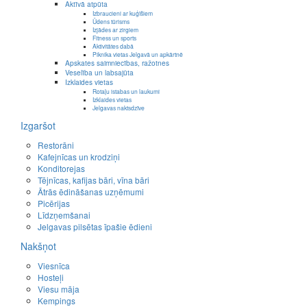
Aktīvā atpūta
Izbraucieni ar kuģīšiem
Ūdens tūrisms
Izjādes ar zirgiem
Fitness un sports
Aktivitātes dabā
Piknika vietas Jelgavā un apkārtnē
Apskates saimniecības, ražotnes
Veselība un labsajūta
Izklaides vietas
Rotaļu istabas un laukumi
Izklaides vietas
Jelgavas naktsdzīve
Izgaršot
Restorāni
Kafejnīcas un krodziņi
Konditorejas
Tējnīcas, kafijas bāri, vīna bāri
Ātrās ēdināšanas uzņēmumi
Picērijas
Līdzņemšanai
Jelgavas pilsētas īpašie ēdieni
Nakšņot
Viesnīca
Hosteļi
Viesu māja
Kempings