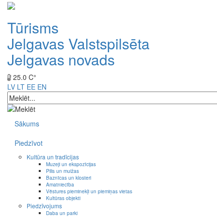
Tūrisms
Jelgavas Valstspilsēta
Jelgavas novads
25.0 C°
LV
LT
EE
EN
Sākums
Piedzīvot
Kultūra un tradīcijas
Muzeji un ekspozīcijas
Pilis un muižas
Baznīcas un klosteri
Amatniecība
Vēstures pieminekļi un piemiņas vietas
Kultūras objekti
Piedzīvojums
Daba un parki