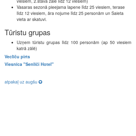
viesiem, 2.stāva zāle līdz 12 viesiem)
Vasaras sezonā pieejama lapene līdz 25 viesiem, terase
līdz 12 viesiem, āra nojume līdz 25 personām un Saieta
vieta ar skatuvi.
Tūristu grupas
Uzņem tūristu grupas līdz 100 personām (ap 50 viesiem
katrā zālē)
Veclīču pirts
Viesnīca "Senlīči Hotel"
atpakaļ uz augšu