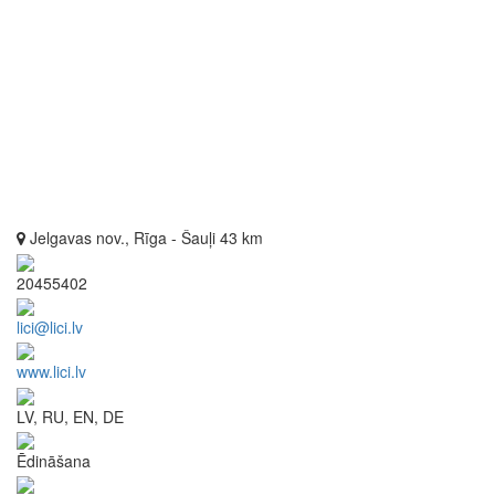
Jelgavas nov., Rīga - Šauļi 43 km
20455402
lici@lici.lv
www.lici.lv
LV, RU, EN, DE
Ēdināšana