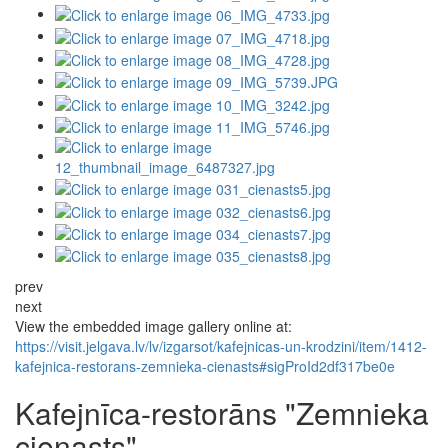
prev
next
View the embedded image gallery online at:
https://visit.jelgava.lv/lv/izgarsot/kafejnicas-un-krodzini/item/1412-
kafejnica-restorans-zemnieka-cienasts#sigProId2df317be0e
Kafejnīca-restorāns "Zemnieka
cienasts"