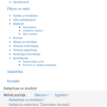
Apartamenti
Plānot un ceļot
Kartes un brošūras
Gidu pakalpojumi
Maršruti
Velomaršruti
Interaktīvi maršruti
Gidu maršruti
Nomas
Kāzas un svinības
Tūrisma informācija
Tūrisma aģentūras
Noderīga informācija
Iepirkšanās
Tirdzniecības centri
Suvenīri un vietējā produkcijas
Sadarbība
Kontakti
Kafejnīcas un krodziņi
Aktīvā pozīcija:
Sākums
/
Izgaršot
/
Kafejnīcas un krodziņi
/
Kafejnīca-restorāns "Zemnieka cienasts"