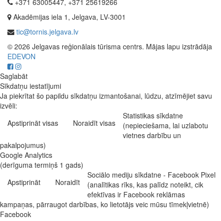
+371 63005447, +371 25619266
Akadēmijas iela 1, Jelgava, LV-3001
tic@tornis.jelgava.lv
© 2026 Jelgavas reģionālais tūrisma centrs. Mājas lapu izstrādāja
EDEVON
Saglabāt
Sīkdatņu iestatījumi
Ja piekrītat šo papildu sīkdatņu izmantošanai, lūdzu, atzīmējiet savu
izvēli:
Statistikas sīkdatne
Apstiprināt visas
Noraidīt visas
(nepieciešama, lai uzlabotu
vietnes darbību un
pakalpojumus)
Google Analytics
(derīguma termiņš 1 gads)
Sociālo mediju sīkdatne - Facebook Pixel
Apstiprināt
Noraidīt
(analītikas rīks, kas palīdz noteikt, cik
efektīvas ir Facebook reklāmas
kampaņas, pārraugot darbības, ko lietotājs veic mūsu tīmekļvietnē)
Facebook