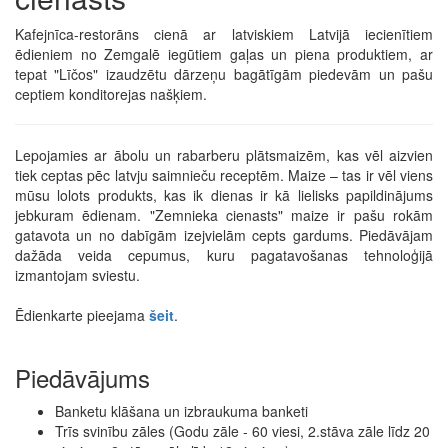
Kafejnīca-restorāns cienā ar latviskiem Latvijā iecienītiem
ēdieniem no Zemgalē iegūtiem gaļas un piena produktiem, ar
tepat "Līčos" izaudzētu dārzeņu bagātīgām piedevām un pašu
ceptiem konditorejas našķiem.
Lepojamies ar ābolu un rabarberu plātsmaizēm, kas vēl aizvien
tiek ceptas pēc latvju saimnieču receptēm. Maize – tas ir vēl viens
mūsu lolots produkts, kas ik dienas ir kā lielisks papildinājums
jebkuram ēdienam. "Zemnieka cienasts" maize ir pašu rokām
gatavota un no dabīgām izejvielām cepts gardums. Piedāvājam
dažāda veida cepumus, kuru pagatavošanas tehnoloģijā
izmantojam sviestu.
Ēdienkarte pieejama
šeit
.
Piedāvājums
Banketu klāšana un izbraukuma banketi
Trīs svinību zāles (Godu zāle - 60 viesi, 2.stāva zāle līdz 20