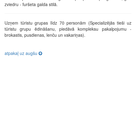
zviedru - furšeta galda stilā.
Uzņem tūristu grupas līdz 70 personām (Specializējās tieši uz
tūristu grupu ēdināšanu, piedāvā kompleksu pakalpojumu -
brokastis, pusdienas, lenču un vakariņas).
atpakaļ uz augšu