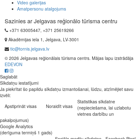
Video galerijas
Amatpersonu atalgojums
Sazinies ar Jelgavas reģionālo tūrisma centru
+371 63005447, +371 25619266
Akadēmijas iela 1, Jelgava, LV-3001
tic@tornis.jelgava.lv
© 2026 Jelgavas reģionālais tūrisma centrs. Mājas lapu izstrādāja
EDEVON
Saglabāt
Sīkdatņu iestatījumi
Ja piekrītat šo papildu sīkdatņu izmantošanai, lūdzu, atzīmējiet savu
izvēli:
Statistikas sīkdatne
Apstiprināt visas
Noraidīt visas
(nepieciešama, lai uzlabotu
vietnes darbību un
pakalpojumus)
Google Analytics
(derīguma termiņš 1 gads)
Sociālo mediju sīkdatne - Facebook Pixel