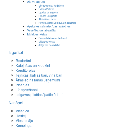
Aktīvā atpūta
Izbraucieni ar kuģīšiem
Ūdens tūrisms
Izjādes ar zirgiem
Fitness un sports
Aktivitātes dabā
Piknika vietas Jelgavā un apkārtnē
Apskates saimniecības, ražotnes
Veselība un labsajūta
Izklaides vietas
Rotaļu istabas un laukumi
Izklaides vietas
Jelgavas naktsdzīve
Izgaršot
Restorāni
Kafejnīcas un krodziņi
Konditorejas
Tējnīcas, kafijas bāri, vīna bāri
Ātrās ēdināšanas uzņēmumi
Picērijas
Līdzņemšanai
Jelgavas pilsētas īpašie ēdieni
Nakšņot
Viesnīca
Hosteļi
Viesu māja
Kempings