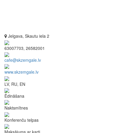
Jelgava, Skautu iela 2
63007703, 26582001
cafe@skzemgale.lv
www.skzemgale.lv
LV, RU, EN
Ēdināšana
Naktsmītnes
Konferenču telpas
Maksājums ar karti