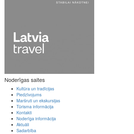
Noderīgas saites
Kultūra un tradīcijas
Piedzīvojums
Maršruti un ekskursijas
Tūrisma informācija
Kontakti
Noderīga informācija
Aktuāli
Sadarbība