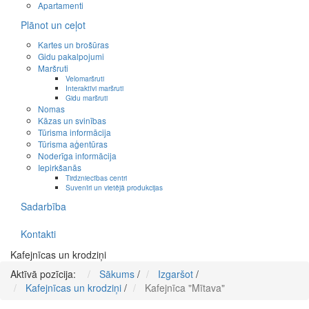
Apartamenti
Plānot un ceļot
Kartes un brošūras
Gidu pakalpojumi
Maršruti
Velomaršruti
Interaktīvi maršruti
Gidu maršruti
Nomas
Kāzas un svinības
Tūrisma informācija
Tūrisma aģentūras
Noderīga informācija
Iepirkšanās
Tirdzniecības centri
Suvenīri un vietējā produkcijas
Sadarbība
Kontakti
Kafejnīcas un krodziņi
Aktīvā pozīcija:
Sākums
/
Izgaršot
/
Kafejnīcas un krodziņi
/
Kafejnīca "Mītava"