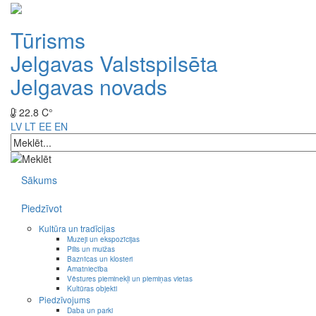
Tūrisms
Jelgavas Valstspilsēta
Jelgavas novads
22.8 C°
LV
LT
EE
EN
Sākums
Piedzīvot
Kultūra un tradīcijas
Muzeji un ekspozīcijas
Pilis un muižas
Baznīcas un klosteri
Amatniecība
Vēstures pieminekļi un piemiņas vietas
Kultūras objekti
Piedzīvojums
Daba un parki