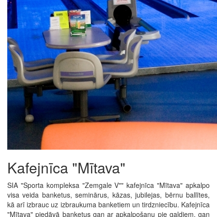
Kafejnīca "Mītava"
SIA "Sporta kompleksa "Zemgale V"" kafejnīca "Mītava" apkalpo
visa veida banketus, seminārus, kāzas, jubilejas, bērnu ballītes,
kā arī izbrauc uz izbraukuma banketiem un tirdzniecību. Kafejnīca
"Mītava" piedāvā banketus gan ar apkalpošanu pie galdiem, gan