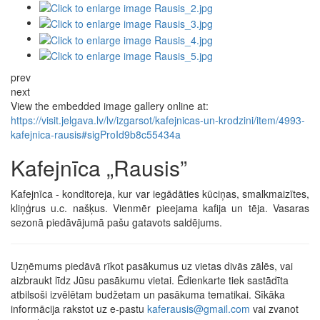
prev
next
View the embedded image gallery online at:
https://visit.jelgava.lv/lv/izgarsot/kafejnicas-un-krodzini/item/4993-
kafejnica-rausis#sigProId9b8c55434a
Kafejnīca „Rausis”
Kafejnīca - konditoreja, kur var iegādāties kūciņas, smalkmaizītes,
kliņģrus u.c. našķus. Vienmēr pieejama kafija un tēja. Vasaras
sezonā piedāvājumā pašu gatavots saldējums.
Uzņēmums piedāvā rīkot pasākumus uz vietas divās zālēs, vai
aizbraukt līdz Jūsu pasākumu vietai. Ēdienkarte tiek sastādīta
atbilsoši izvēlētam budžetam un pasākuma tematikai. Sīkāka
informācija rakstot uz e-pastu
kaferausis@gmail.com
vai zvanot