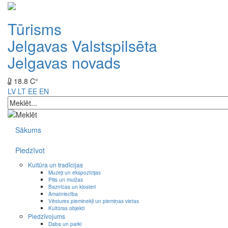
Tūrisms
Jelgavas Valstspilsēta
Jelgavas novads
18.8 C°
LV
LT
EE
EN
Sākums
Piedzīvot
Kultūra un tradīcijas
Muzeji un ekspozīcijas
Pilis un muižas
Baznīcas un klosteri
Amatniecība
Vēstures pieminekļi un piemiņas vietas
Kultūras objekti
Piedzīvojums
Daba un parki