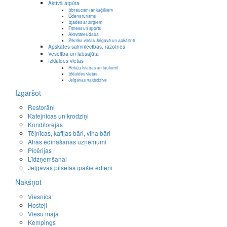
Aktīvā atpūta
Izbraucieni ar kuģīšiem
Ūdens tūrisms
Izjādes ar zirgiem
Fitness un sports
Aktivitātes dabā
Piknika vietas Jelgavā un apkārtnē
Apskates saimniecības, ražotnes
Veselība un labsajūta
Izklaides vietas
Rotaļu istabas un laukumi
Izklaides vietas
Jelgavas naktsdzīve
Izgaršot
Restorāni
Kafejnīcas un krodziņi
Konditorejas
Tējnīcas, kafijas bāri, vīna bāri
Ātrās ēdināšanas uzņēmumi
Picērijas
Līdzņemšanai
Jelgavas pilsētas īpašie ēdieni
Nakšņot
Viesnīca
Hosteļi
Viesu māja
Kempings