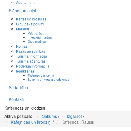
Apartamenti
Plānot un ceļot
Kartes un brošūras
Gidu pakalpojumi
Maršruti
Velomaršruti
Interaktīvi maršruti
Gidu maršruti
Nomas
Kāzas un svinības
Tūrisma informācija
Tūrisma aģentūras
Noderīga informācija
Iepirkšanās
Tirdzniecības centri
Suvenīri un vietējā produkcijas
Sadarbība
Kontakti
Kafejnīcas un krodziņi
Aktīvā pozīcija:
Sākums
/
Izgaršot
/
Kafejnīcas un krodziņi
/
Kafejnīca „Rausis”