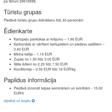
pa tārluni 29516598.
Tūristu grupas
Piedāvā tūristu grupu ēdināšanu līdz 40 personām
Ēdienkarte
Kartupeļu pankūkas ar krējumu – 1.90 EUR
Karbonāde ar vārītiem kartupeļiem un piedevu salātiem –
3.40 EUR
Melna kafija – 1.10 EUR
Zupas no 1.50 līdz 3.00 EUR
Siltie ēdieni no 2.20 līdz 7.50 EUR
Konditoreja
–
0.50 EUR līdz 16 EUR/kg
Papildus informācija
Piedāvā iznomāt telpas semināriem un svinībām - 15,00
EUR/h
atpakaļ uz augšu