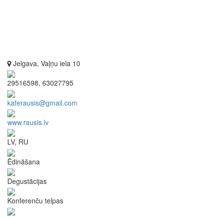
Jelgava, Vaļņu iela 10
29516598, 63027795
kaferausis@gmail.com
www.rausis.lv
LV, RU
Ēdināšana
Degustācijas
Konferenču telpas