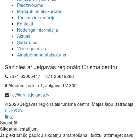
Piedzīvojums
Maršruti un ekskursijas
Tūrisma informācija
Kontakti
Noderīga informācija
Aktuāli
Sadarbība
Video galerijas
Amatpersonu atalgojums
Sazinies ar Jelgavas reģionālo tūrisma centru
+371 63005447, +371 25619266
Akadēmijas iela 1, Jelgava, LV-3001
tic@tornis.jelgava.lv
© 2026 Jelgavas reģionālais tūrisma centrs. Mājas lapu izstrādāja
EDEVON
Saglabāt
Sīkdatņu iestatījumi
Ja piekrītat šo papildu sīkdatņu izmantošanai, lūdzu, atzīmējiet savu