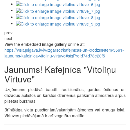
prev
next
View the embedded image gallery online at:
https://visit.jelgava.lv/lv/izgarsot/kafejnicas-un-krodzini/item/5561-
jaunums-kafejnica-vitolinu-virtuve#sigProId74d78e20f5
Jaunums! Kafejnīca "Vītoliņu
Virtuve"
Uzņēmums piedāvā baudīt tradicionālus, gardus ēdienus un
dažādus aukstos un karstos dzērienus patīkamā atmosfērā ārpus
pilsētas burzmas.
Brīnišķīga vieta pusdienām/vakariņām ģimenes vai draugu lokā.
Virtuves piedāvājumā ir arī veģetāra maltīte.