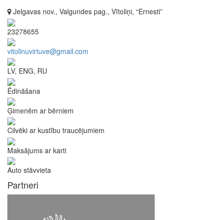
Jelgavas nov., Valgundes pag., Vītoliņi, “Ernesti”
23278655
vitolinuvirtuve@gmail.com
LV, ENG, RU
Ēdināšana
Ģimenēm ar bērniem
Cilvēki ar kustību traucējumiem
Maksājums ar karti
Auto stāvvieta
Partneri