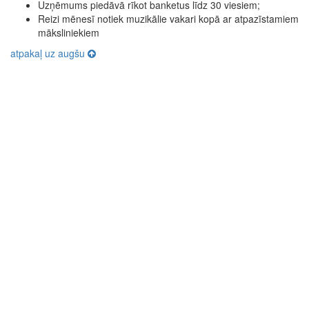
Uzņēmums piedāvā rīkot banketus līdz 30 viesiem;
Reizi mēnesī notiek muzikālie vakari kopā ar atpazīstamiem
māksliniekiem
atpakaļ uz augšu