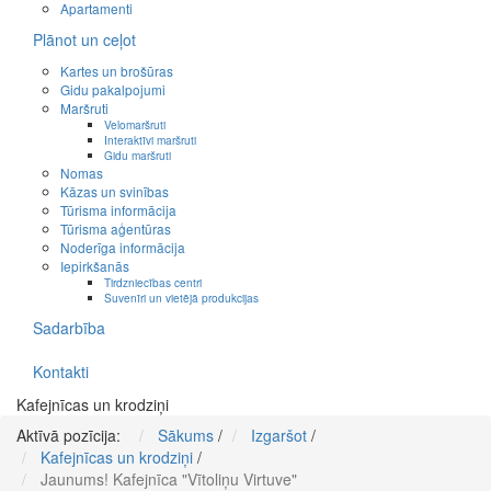
Apartamenti
Plānot un ceļot
Kartes un brošūras
Gidu pakalpojumi
Maršruti
Velomaršruti
Interaktīvi maršruti
Gidu maršruti
Nomas
Kāzas un svinības
Tūrisma informācija
Tūrisma aģentūras
Noderīga informācija
Iepirkšanās
Tirdzniecības centri
Suvenīri un vietējā produkcijas
Sadarbība
Kontakti
Kafejnīcas un krodziņi
Aktīvā pozīcija:
Sākums
/
Izgaršot
/
Kafejnīcas un krodziņi
/
Jaunums! Kafejnīca "Vītoliņu Virtuve"