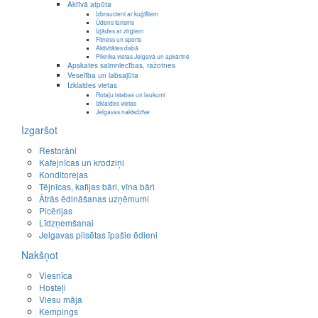
Aktīvā atpūta
Izbraucieni ar kuģīšiem
Ūdens tūrisms
Izjādes ar zirgiem
Fitness un sports
Aktivitātes dabā
Piknika vietas Jelgavā un apkārtnē
Apskates saimniecības, ražotnes
Veselība un labsajūta
Izklaides vietas
Rotaļu istabas un laukumi
Izklaides vietas
Jelgavas naktsdzīve
Izgaršot
Restorāni
Kafejnīcas un krodziņi
Konditorejas
Tējnīcas, kafijas bāri, vīna bāri
Ātrās ēdināšanas uzņēmumi
Picērijas
Līdzņemšanai
Jelgavas pilsētas īpašie ēdieni
Nakšņot
Viesnīca
Hosteļi
Viesu māja
Kempings