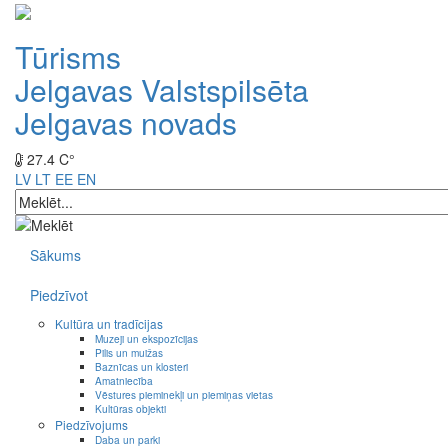
Tūrisms
Jelgavas Valstspilsēta
Jelgavas novads
27.4 C°
LV
LT
EE
EN
Sākums
Piedzīvot
Kultūra un tradīcijas
Muzeji un ekspozīcijas
Pilis un muižas
Baznīcas un klosteri
Amatniecība
Vēstures pieminekļi un piemiņas vietas
Kultūras objekti
Piedzīvojums
Daba un parki