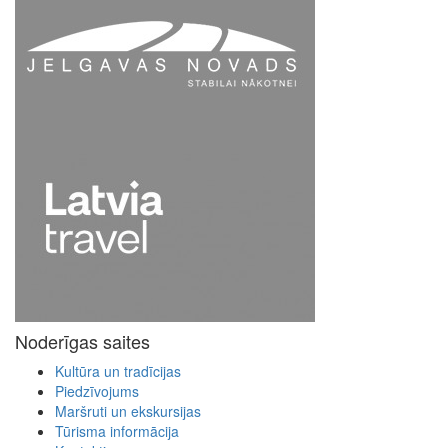
Noderīgas saites
Kultūra un tradīcijas
Piedzīvojums
Maršruti un ekskursijas
Tūrisma informācija