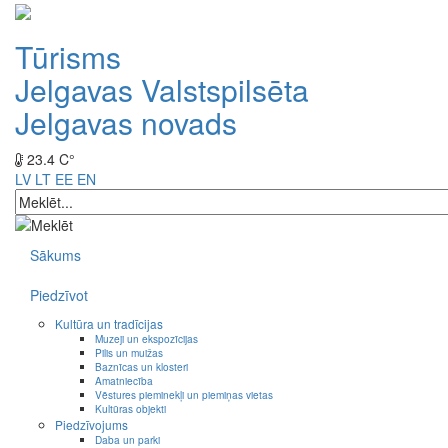
Tūrisms
Jelgavas Valstspilsēta
Jelgavas novads
23.4 C°
LV
LT
EE
EN
Sākums
Piedzīvot
Kultūra un tradīcijas
Muzeji un ekspozīcijas
Pilis un muižas
Baznīcas un klosteri
Amatniecība
Vēstures pieminekļi un piemiņas vietas
Kultūras objekti
Piedzīvojums
Daba un parki