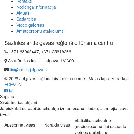
Kontakti
Noderīga informācija
Aktuāli
Sadarbība
Video galerijas
Amatpersonu atalgojums
Sazinies ar Jelgavas reģionālo tūrisma centru
+371 63005447, +371 25619266
Akadēmijas iela 1, Jelgava, LV-3001
tic@tornis.jelgava.lv
© 2026 Jelgavas reģionālais tūrisma centrs. Mājas lapu izstrādāja
EDEVON
Saglabāt
Sīkdatņu iestatījumi
Ja piekrītat šo papildu sīkdatņu izmantošanai, lūdzu, atzīmējiet savu
izvēli:
Statistikas sīkdatne
Apstiprināt visas
Noraidīt visas
(nepieciešama, lai uzlabotu
vietnes darbību un