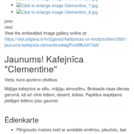
prev
next
View the embedded image gallery online at:
https://visit.jelgava.lv/lv/izgarsot/kafejnicas-un-krodzini/item/5581-
jaunums-kafejnica-clementine#sigProIdffb33f70d0
Jaunums! Kafejnīca
"Clementine"
Vieta, kura apvieno cilvēkus.
Mājīga kafejnīca ar siltu, mājīgu atmosfēru. Brokastis visas dienas
garumā, kā arī otrie ēdieni, deserti, kūkas. Papildus iespējams
pielāgot ēdienu jūsu gaumei.
Ēdienkarte
Pilngraudu maizes tosti ar avokādo smēriņu, plaučolu, lasi