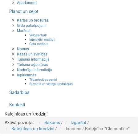
Apartamenti
Plānot un ceļot
Kartes un brošūras
Gidu pakalpojumi
Maršruti
Velomaršruti
Interaktīvi maršruti
Gidu maršruti
Nomas
Kāzas un svinības
Tūrisma informācija
Tūrisma aģentūras
Noderīga informācija
Iepirkšanās
Tirdzniecības centri
Suvenīri un vietējā produkcijas
Sadarbība
Kontakti
Kafejnīcas un krodziņi
Aktīvā pozīcija:
Sākums
/
Izgaršot
/
Kafejnīcas un krodziņi
/
Jaunums! Kafejnīca "Clementine"