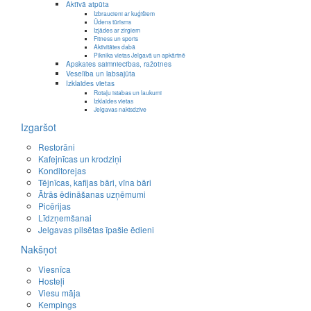
Aktīvā atpūta
Izbraucieni ar kuģīšiem
Ūdens tūrisms
Izjādes ar zirgiem
Fitness un sports
Aktivitātes dabā
Piknika vietas Jelgavā un apkārtnē
Apskates saimniecības, ražotnes
Veselība un labsajūta
Izklaides vietas
Rotaļu istabas un laukumi
Izklaides vietas
Jelgavas naktsdzīve
Izgaršot
Restorāni
Kafejnīcas un krodziņi
Konditorejas
Tējnīcas, kafijas bāri, vīna bāri
Ātrās ēdināšanas uzņēmumi
Picērijas
Līdzņemšanai
Jelgavas pilsētas īpašie ēdieni
Nakšņot
Viesnīca
Hosteļi
Viesu māja
Kempings