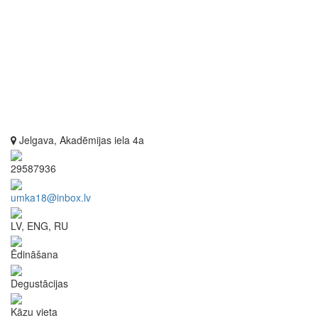
Jelgava, Akadēmijas iela 4a
29587936
umka18@inbox.lv
LV, ENG, RU
Ēdināšana
Degustācijas
Kāzu vieta