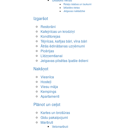
Izklaides vietas
Rotaļu istabas un laukumi
Izklaides vietas
Jelgavas naktsdzīve
Izgaršot
Restorāni
Kafejnīcas un krodziņi
Konditorejas
Tējnīcas, kafijas bāri, vīna bāri
Ātrās ēdināšanas uzņēmumi
Picērijas
Līdzņemšanai
Jelgavas pilsētas īpašie ēdieni
Nakšņot
Viesnīca
Hosteļi
Viesu māja
Kempings
Apartamenti
Plānot un ceļot
Kartes un brošūras
Gidu pakalpojumi
Maršruti
Velomaršruti