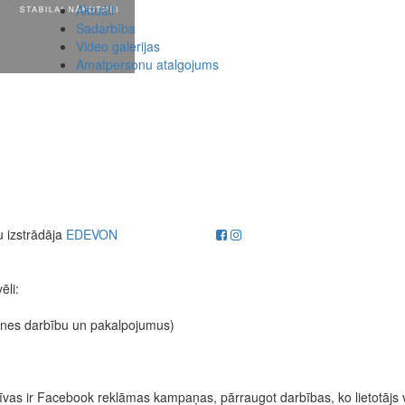
Aktuāli
Sadarbība
Video galerijas
Amatpersonu atalgojums
u izstrādāja
EDEVON
ēli:
etnes darbību un pakalpojumus)
fektīvas ir Facebook reklāmas kampaņas, pārraugot darbības, ko lietotājs