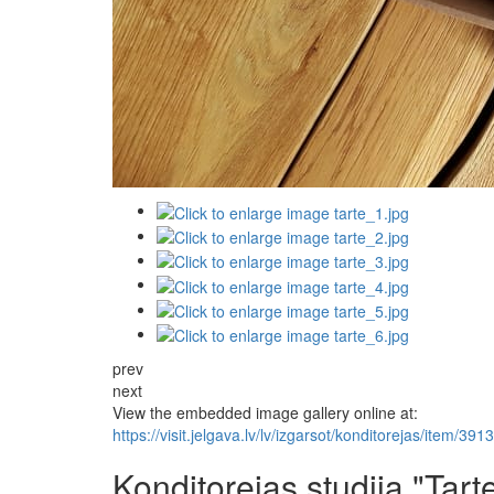
prev
next
View the embedded image gallery online at:
https://visit.jelgava.lv/lv/izgarsot/konditorejas/item/3
Konditorejas studija "Tart