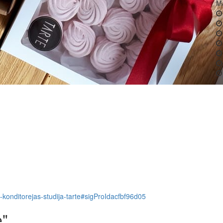
Ma
913-konditorejas-studija-tarte#sigProIdacfbf96d05
e"