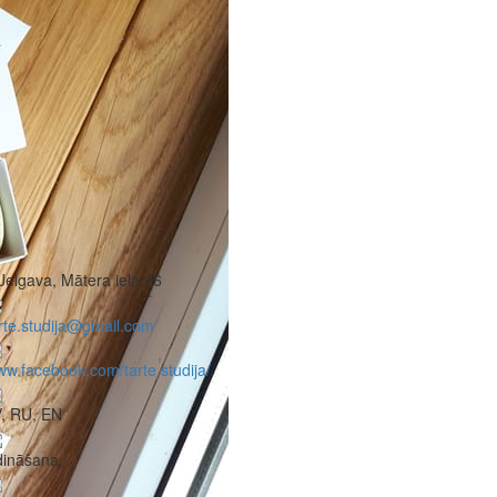
Jelgava, Mātera iela 26
rte.studija@gmail.com
w.facebook.com/tarte.studija/
, RU, EN
dināšana