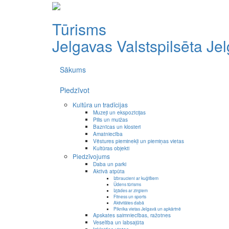
Tūrisms
Jelgavas Valstspilsēta
Je
Sākums
Piedzīvot
Kultūra un tradīcijas
Muzeji un ekspozīcijas
Pilis un muižas
Baznīcas un klosteri
Amatniecība
Vēstures pieminekļi un piemiņas vietas
Kultūras objekti
Piedzīvojums
Daba un parki
Aktīvā atpūta
Izbraucieni ar kuģīšiem
Ūdens tūrisms
Izjādes ar zirgiem
Fitness un sports
Aktivitātes dabā
Piknika vietas Jelgavā un apkārtnē
Apskates saimniecības, ražotnes
Veselība un labsajūta