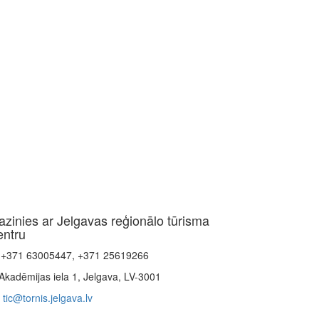
azinies ar Jelgavas reģionālo tūrisma
entru
+371 63005447, +371 25619266
Akadēmijas iela 1, Jelgava, LV-3001
tic@tornis.jelgava.lv