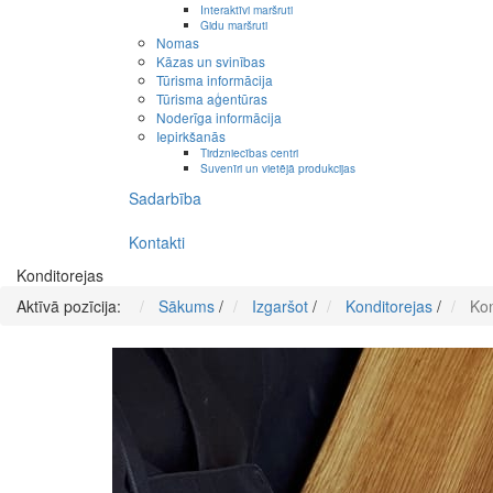
Interaktīvi maršruti
Gidu maršruti
Nomas
Kāzas un svinības
Tūrisma informācija
Tūrisma aģentūras
Noderīga informācija
Iepirkšanās
Tirdzniecības centri
Suvenīri un vietējā produkcijas
Sadarbība
Kontakti
Konditorejas
Aktīvā pozīcija:
Sākums
/
Izgaršot
/
Konditorejas
/
Kon