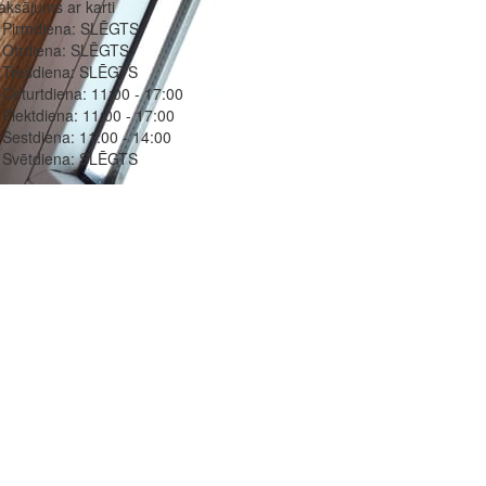
ksājums ar karti
Pirmdiena:
SLĒGTS
Otrdiena:
SLĒGTS
Trešdiena:
SLĒGTS
Ceturtdiena:
11:00 - 17:00
Piektdiena:
11:00 - 17:00
Sestdiena:
11:00 - 14:00
Svētdiena:
SLĒGTS