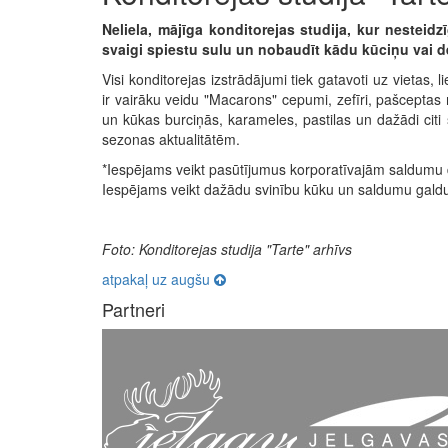
Neliela, mājīga konditorejas studija, kur nesteidz
svaigi spiestu sulu un nobaudīt kādu kūciņu vai d
Visi konditorejas izstrādājumi tiek gatavoti uz vietas, 
ir vairāku veidu "Macarons" cepumi, zefīri, pašceptas 
un kūkas burciņās, karameles, pastilas un dažādi citi 
sezonas aktualitātēm.
*Iespējams veikt pasūtījumus korporatīvajām saldum
Iespējams veikt dažādu svinību kūku un saldumu gald
Foto:
Konditorejas studija "Tarte" arhīvs
atpakaļ uz augšu
Partneri