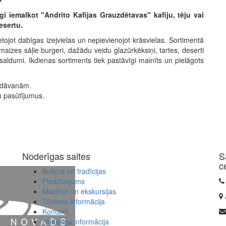
īgi iemalkot "Andrito Kafijas Grauzdētavas" kafiju, tēju vai
esertu.
lietojot dabīgas izejvielas un nepievienojot krāsvielas. Sortimentā
maizes sāļie burgeri, dažādu veidu glazūrkēksiņi, tartes, deserti
saldumi. Ikdienas sortiments tiek pastāvīgi mainīts un pielāgots
u dāvanām.
u pasūtījumus.
Noderīgas saites
S
c
Kultūra un tradīcijas
Piedzīvojums
Maršruti un ekskursijas
Tūrisma informācija
Kontakti
Noderīga informācija