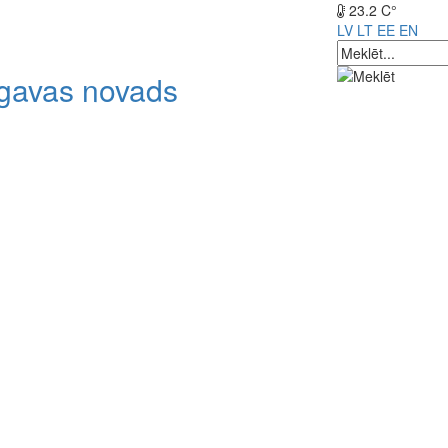
23.2 C°
LV
LT
EE
EN
lgavas novads