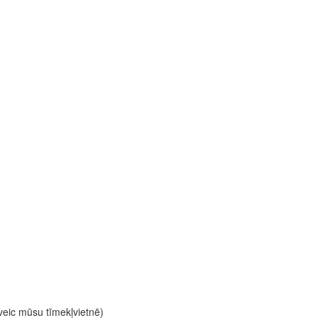
 veic mūsu tīmekļvietnē)