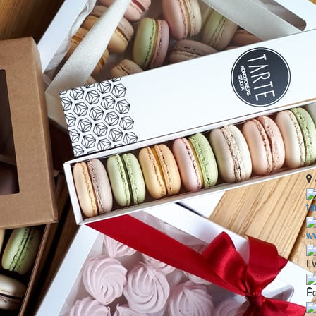
ta
ww
LV
Ē