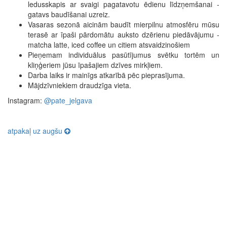
ledusskapis ar svaigi pagatavotu ēdienu līdzņemšanai -
gatavs baudīšanai uzreiz.
Vasaras sezonā aicinām baudīt mierpilnu atmosfēru mūsu
terasē ar īpaši pārdomātu auksto dzērienu piedāvājumu -
matcha latte, iced coffee un citiem atsvaidzinošiem
Pieņemam individuālus pasūtījumus svētku tortēm un
kliņģeriem jūsu īpašajiem dzīves mirkļiem.
Darba laiks ir mainīgs atkarībā pēc pieprasījuma.
Mājdzīvniekiem draudzīga vieta.
Instagram:
@pate_jelgava
atpakaļ uz augšu