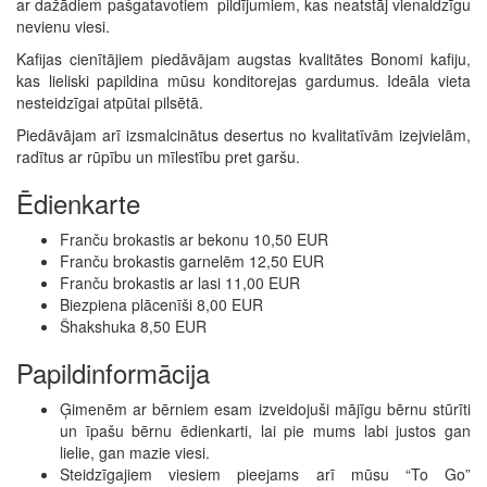
ar dažādiem pašgatavotiem pildījumiem, kas neatstāj vienaldzīgu
nevienu viesi.
Kafijas cienītājiem piedāvājam augstas kvalitātes Bonomi kafiju,
kas lieliski papildina mūsu konditorejas gardumus. Ideāla vieta
nesteidzīgai atpūtai pilsētā.
Piedāvājam arī izsmalcinātus desertus no kvalitatīvām izejvielām,
radītus ar rūpību un mīlestību pret garšu.
Ēdienkarte
Franču brokastis ar bekonu 10,50 EUR
Franču brokastis garnelēm 12,50 EUR
Franču brokastis ar lasi 11,00 EUR
Biezpiena plācenīši 8,00 EUR
Šhakshuka 8,50 EUR
Papildinformācija
Ģimenēm ar bērniem esam izveidojuši mājīgu bērnu stūrīti
un īpašu bērnu ēdienkarti, lai pie mums labi justos gan
lielie, gan mazie viesi.
Steidzīgajiem viesiem pieejams arī mūsu “To Go”