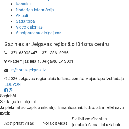
Kontakti
Noderīga informācija
Aktuāli
Sadarbība
Video galerijas
Amatpersonu atalgojums
Sazinies ar Jelgavas reģionālo tūrisma centru
+371 63005447, +371 25619266
Akadēmijas iela 1, Jelgava, LV-3001
tic@tornis.jelgava.lv
© 2026 Jelgavas reģionālais tūrisma centrs. Mājas lapu izstrādāja
EDEVON
Saglabāt
Sīkdatņu iestatījumi
Ja piekrītat šo papildu sīkdatņu izmantošanai, lūdzu, atzīmējiet savu
izvēli:
Statistikas sīkdatne
Apstiprināt visas
Noraidīt visas
(nepieciešama, lai uzlabotu