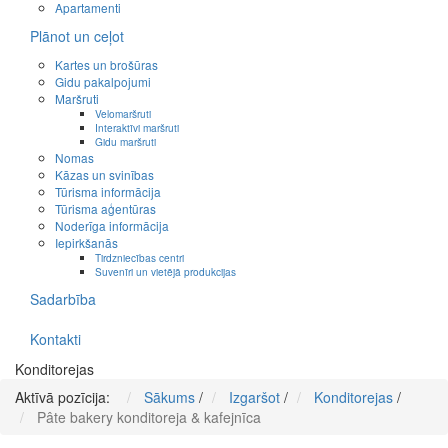
Apartamenti
Plānot un ceļot
Kartes un brošūras
Gidu pakalpojumi
Maršruti
Velomaršruti
Interaktīvi maršruti
Gidu maršruti
Nomas
Kāzas un svinības
Tūrisma informācija
Tūrisma aģentūras
Noderīga informācija
Iepirkšanās
Tirdzniecības centri
Suvenīri un vietējā produkcijas
Sadarbība
Kontakti
Konditorejas
Aktīvā pozīcija:
Sākums
/
Izgaršot
/
Konditorejas
/
Pâte bakery konditoreja & kafejnīca