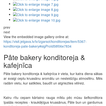
prev
next
View the embedded image gallery online at:
https://visit.jelgava.lv/lv/izgarsot/konditorejas/item/5367-
konditoreja-pate-bakery#sigProId58f06e7834
Pâte bakery konditoreja &
kafejnīca
Pâte bakery konditoreja & kafejnīca ir vieta, kur katra diena sākas
ar svaigi ceptu kruasānu aromātu un nesteidzīgu atmosfēru. Mēs
radām vietu, kur satikties, baudīt un atgriezties vēlreiz.
Katru rītu cepam kārtaino rauga mīklu pēc mūsu šefkonditora
īpašās receptes - kraukšķīgus kruasānus, Pâte bun un gardumus