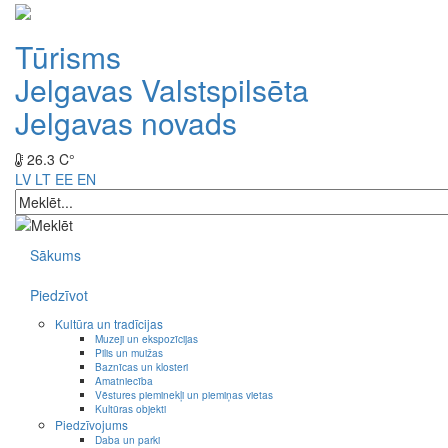
Tūrisms
Jelgavas Valstspilsēta
Jelgavas novads
26.3 C°
LV
LT
EE
EN
Sākums
Piedzīvot
Kultūra un tradīcijas
Muzeji un ekspozīcijas
Pilis un muižas
Baznīcas un klosteri
Amatniecība
Vēstures pieminekļi un piemiņas vietas
Kultūras objekti
Piedzīvojums
Daba un parki