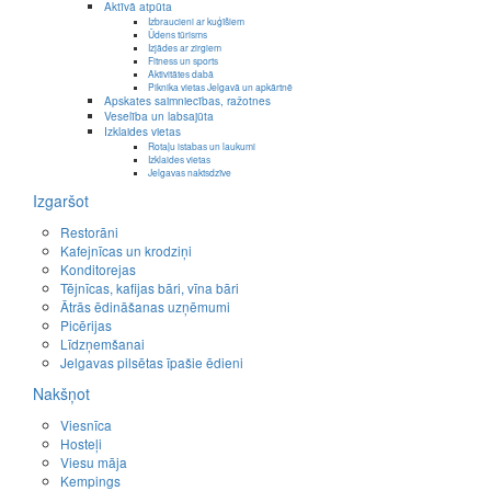
Aktīvā atpūta
Izbraucieni ar kuģīšiem
Ūdens tūrisms
Izjādes ar zirgiem
Fitness un sports
Aktivitātes dabā
Piknika vietas Jelgavā un apkārtnē
Apskates saimniecības, ražotnes
Veselība un labsajūta
Izklaides vietas
Rotaļu istabas un laukumi
Izklaides vietas
Jelgavas naktsdzīve
Izgaršot
Restorāni
Kafejnīcas un krodziņi
Konditorejas
Tējnīcas, kafijas bāri, vīna bāri
Ātrās ēdināšanas uzņēmumi
Picērijas
Līdzņemšanai
Jelgavas pilsētas īpašie ēdieni
Nakšņot
Viesnīca
Hosteļi
Viesu māja
Kempings