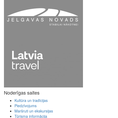
Noderīgas saites
Kultūra un tradīcijas
Piedzīvojums
Maršruti un ekskursijas
Tūrisma informācija