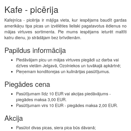
Kafe - picērija
Kafejnīca - picērija ir mājīga vieta, kur iespējams baudīt gardas
amerikāņu tipa picas un izvēlēties lieliski pagatavotus ēdienus no
mājas virtuves sortimenta. Pie mums iespējams ieturēt maltīti
katru dienu, jo strādājam bez brīvdienām.
Papildus informācija
Piedāvājam picu un mājas virtuves piegādi uz darba vai
dzīves vietām Jelgavā, Ozolniekos un tuvākajā apkārtnē;
Pieņemam konditorejas un kulinārijas pasūtījumus.
Piegādes cena
Pasūtījumam līdz 10 EUR vai akcijas piedāvājums -
piegādes maksa 3,00 EUR.
Pasūtījumam virs 10 EUR - piegādes maksa 2,00 EUR.
Akcija
Pasūtot divas picas, siera pica būs dāvanā;