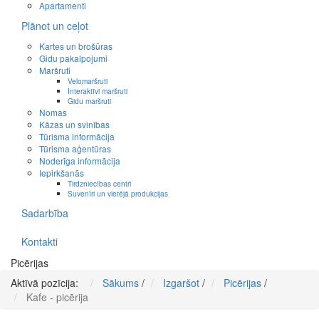
Apartamenti
Plānot un ceļot
Kartes un brošūras
Gidu pakalpojumi
Maršruti
Velomaršruti
Interaktīvi maršruti
Gidu maršruti
Nomas
Kāzas un svinības
Tūrisma informācija
Tūrisma aģentūras
Noderīga informācija
Iepirkšanās
Tirdzniecības centri
Suvenīri un vietējā produkcijas
Sadarbība
Kontakti
Picērijas
Aktīvā pozīcija:
Sākums
/
Izgaršot
/
Picērijas
/
Kafe - picērija