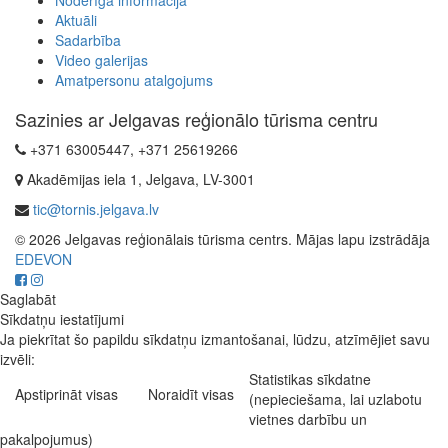
Noderīga informācija
Aktuāli
Sadarbība
Video galerijas
Amatpersonu atalgojums
Sazinies ar Jelgavas reģionālo tūrisma centru
+371 63005447, +371 25619266
Akadēmijas iela 1, Jelgava, LV-3001
tic@tornis.jelgava.lv
© 2026 Jelgavas reģionālais tūrisma centrs. Mājas lapu izstrādāja
EDEVON
Saglabāt
Sīkdatņu iestatījumi
Ja piekrītat šo papildu sīkdatņu izmantošanai, lūdzu, atzīmējiet savu
izvēli:
Statistikas sīkdatne
Apstiprināt visas
Noraidīt visas
(nepieciešama, lai uzlabotu
vietnes darbību un
pakalpojumus)