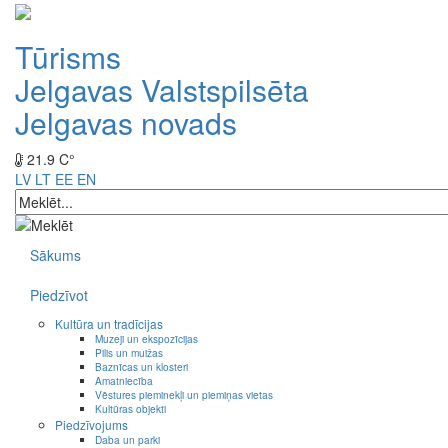
Tūrisms
Jelgavas Valstspilsēta
Jelgavas novads
21.9 C°
LV
LT
EE
EN
Sākums
Piedzīvot
Kultūra un tradīcijas
Muzeji un ekspozīcijas
Pilis un muižas
Baznīcas un klosteri
Amatniecība
Vēstures pieminekļi un piemiņas vietas
Kultūras objekti
Piedzīvojums
Daba un parki