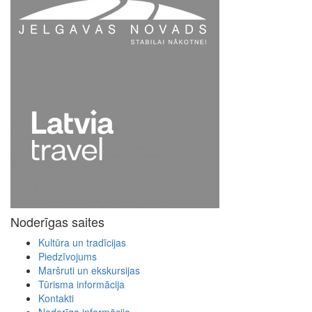
Noderīgas saites
Kultūra un tradīcijas
Piedzīvojums
Maršruti un ekskursijas
Tūrisma informācija
Kontakti