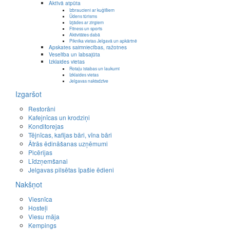
Aktīvā atpūta
Izbraucieni ar kuģīšiem
Ūdens tūrisms
Izjādes ar zirgiem
Fitness un sports
Aktivitātes dabā
Piknika vietas Jelgavā un apkārtnē
Apskates saimniecības, ražotnes
Veselība un labsajūta
Izklaides vietas
Rotaļu istabas un laukumi
Izklaides vietas
Jelgavas naktsdzīve
Izgaršot
Restorāni
Kafejnīcas un krodziņi
Konditorejas
Tējnīcas, kafijas bāri, vīna bāri
Ātrās ēdināšanas uzņēmumi
Picērijas
Līdzņemšanai
Jelgavas pilsētas īpašie ēdieni
Nakšņot
Viesnīca
Hosteļi
Viesu māja
Kempings