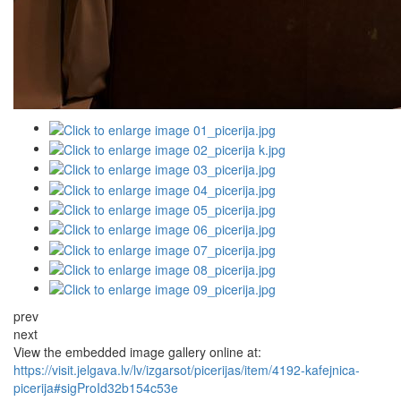
prev
next
View the embedded image gallery online at:
https://visit.jelgava.lv/lv/izgarsot/picerijas/item/4192-kafejnica-
picerija#sigProId32b154c53e