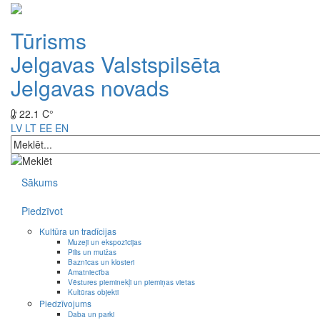
Tūrisms
Jelgavas Valstspilsēta
Jelgavas novads
22.1 C°
LV
LT
EE
EN
Sākums
Piedzīvot
Kultūra un tradīcijas
Muzeji un ekspozīcijas
Pilis un muižas
Baznīcas un klosteri
Amatniecība
Vēstures pieminekļi un piemiņas vietas
Kultūras objekti
Piedzīvojums
Daba un parki