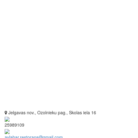
Jelgavas nov., Ozolnieku pag., Skolas iela 16
25989109
avlabar.restorans@gmail.com