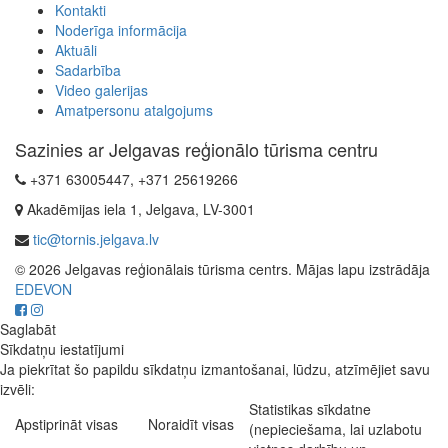
Kontakti
Noderīga informācija
Aktuāli
Sadarbība
Video galerijas
Amatpersonu atalgojums
Sazinies ar Jelgavas reģionālo tūrisma centru
+371 63005447, +371 25619266
Akadēmijas iela 1, Jelgava, LV-3001
tic@tornis.jelgava.lv
© 2026 Jelgavas reģionālais tūrisma centrs. Mājas lapu izstrādāja
EDEVON
Saglabāt
Sīkdatņu iestatījumi
Ja piekrītat šo papildu sīkdatņu izmantošanai, lūdzu, atzīmējiet savu
izvēli:
Statistikas sīkdatne
Apstiprināt visas
Noraidīt visas
(nepieciešama, lai uzlabotu