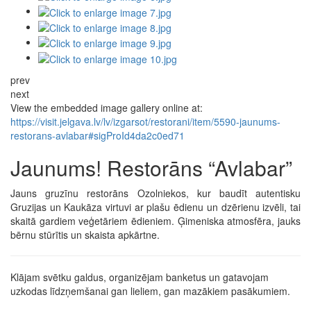
prev
next
View the embedded image gallery online at:
https://visit.jelgava.lv/lv/izgarsot/restorani/item/5590-jaunums-
restorans-avlabar#sigProId4da2c0ed71
Jaunums! Restorāns “Avlabar”
Jauns gruzīnu restorāns Ozolniekos, kur baudīt autentisku
Gruzijas un Kaukāza virtuvi ar plašu ēdienu un dzērienu izvēli, tai
skaitā gardiem veģetāriem ēdieniem. Ģimeniska atmosfēra, jauks
bērnu stūrītis un skaista apkārtne.
Klājam svētku galdus, organizējam banketus un gatavojam
uzkodas līdzņemšanai gan lieliem, gan mazākiem pasākumiem.