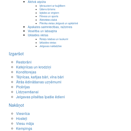
Aktīvā atpūta
Izbraucieni ar kuģīšiem
Ūdens tūrisms
Izjādes ar zirgiem
Fitness un sports
Aktivitātes dabā
Piknika vietas Jelgavā un apkārtnē
Apskates saimniecības, ražotnes
Veselība un labsajūta
Izklaides vietas
Rotaļu istabas un laukumi
Izklaides vietas
Jelgavas naktsdzīve
Izgaršot
Restorāni
Kafejnīcas un krodziņi
Konditorejas
Tējnīcas, kafijas bāri, vīna bāri
Ātrās ēdināšanas uzņēmumi
Picērijas
Līdzņemšanai
Jelgavas pilsētas īpašie ēdieni
Nakšņot
Viesnīca
Hosteļi
Viesu māja
Kempings