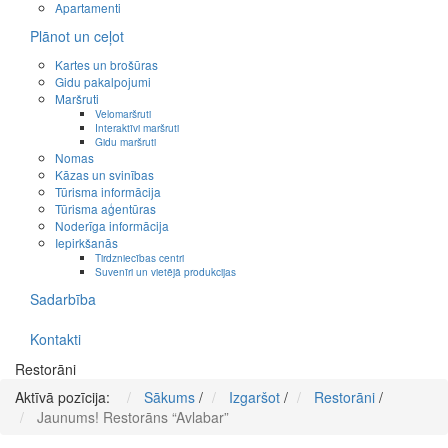
Apartamenti
Plānot un ceļot
Kartes un brošūras
Gidu pakalpojumi
Maršruti
Velomaršruti
Interaktīvi maršruti
Gidu maršruti
Nomas
Kāzas un svinības
Tūrisma informācija
Tūrisma aģentūras
Noderīga informācija
Iepirkšanās
Tirdzniecības centri
Suvenīri un vietējā produkcijas
Sadarbība
Kontakti
Restorāni
Aktīvā pozīcija:
Sākums
/
Izgaršot
/
Restorāni
/
Jaunums! Restorāns “Avlabar”