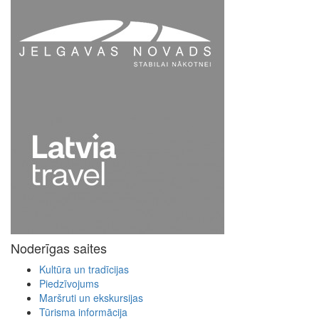
Noderīgas saites
Kultūra un tradīcijas
Piedzīvojums
Maršruti un ekskursijas
Tūrisma informācija