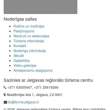
Noderīgas saites
Kultūra un tradīcijas
Piedzīvojums
Maršruti un ekskursijas
Tūrisma informācija
Kontakti
Noderīga informācija
Aktuāli
Sadarbība
Video galerijas
Amatpersonu atalgojums
Sazinies ar Jelgavas reģionālo tūrisma centru
+371 63005447, +371 25619266
Akadēmijas iela 1, Jelgava, LV-3001
tic@tornis.jelgava.lv
© 2026 Jelgavas reģionālais tūrisma centrs. Mājas lapu izstrādāja