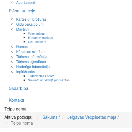
Apartamenti
Plānot un ceļot
Kartes un brošūras
Gidu pakalpojumi
Maršruti
Velomaršruti
Interaktīvi maršruti
Gidu maršruti
Nomas
Kāzas un svinības
Tūrisma informācija
Tūrisma aģentūras
Noderīga informācija
Iepirkšanās
Tirdzniecības centri
Suvenīri un vietējā produkcijas
Sadarbība
Kontakti
Telpu noma
Aktīvā pozīcija:
Sākums
/
Jelgavas Vecpilsētas māja
/
Telpu noma