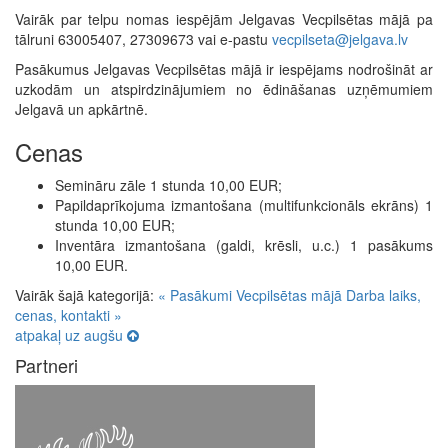
Vairāk par telpu nomas iespējām Jelgavas Vecpilsētas mājā pa
tālruni 63005407, 27309673 vai e-pastu
vecpilseta@jelgava.lv
Pasākumus Jelgavas Vecpilsētas mājā ir iespējams nodrošināt ar
uzkodām un atspirdzinājumiem no ēdināšanas uzņēmumiem
Jelgavā un apkārtnē.
Cenas
Semināru zāle 1 stunda 10,00 EUR;
Papildaprīkojuma izmantošana (multifunkcionāls ekrāns) 1
stunda 10,00 EUR;
Inventāra izmantošana (galdi, krēsli, u.c.) 1 pasākums
10,00 EUR.
Vairāk šajā kategorijā:
« Pasākumi Vecpilsētas mājā
Darba laiks,
cenas, kontakti »
atpakaļ uz augšu
Partneri