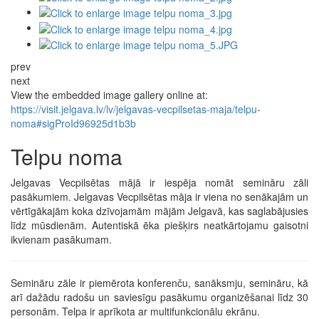
prev
next
View the embedded image gallery online at:
https://visit.jelgava.lv/lv/jelgavas-vecpilsetas-maja/telpu-
noma#sigProId96925d1b3b
Telpu noma
Jelgavas Vecpilsētas mājā ir iespēja nomāt semināru zāli
pasākumiem. Jelgavas Vecpilsētas māja ir viena no senākajām un
vērtīgākajām koka dzīvojamām mājām Jelgavā, kas saglabājusies
līdz mūsdienām. Autentiskā ēka piešķirs neatkārtojamu gaisotni
ikvienam pasākumam.
Semināru zāle ir piemērota konferenču, sanāksmju, semināru, kā
arī dažādu radošu un saviesīgu pasākumu organizēšanai līdz 30
personām. Telpa ir aprīkota ar multifunkcionālu ekrānu.