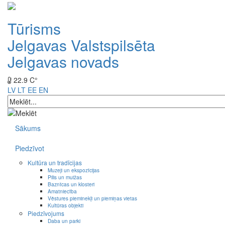
Tūrisms
Jelgavas Valstspilsēta
Jelgavas novads
22.9 C°
LV
LT
EE
EN
Sākums
Piedzīvot
Kultūra un tradīcijas
Muzeji un ekspozīcijas
Pilis un muižas
Baznīcas un klosteri
Amatniecība
Vēstures pieminekļi un piemiņas vietas
Kultūras objekti
Piedzīvojums
Daba un parki