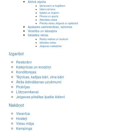
Aktīvā atpūta
Izbraucieni ar kuģīšiem
Ūdens tūrisms
Izjādes ar zirgiem
Fitness un sports
Aktivitātes dabā
Piknika vietas Jelgavā un apkārtnē
Apskates saimniecības, ražotnes
Veselība un labsajūta
Izklaides vietas
Rotaļu istabas un laukumi
Izklaides vietas
Jelgavas naktsdzīve
Izgaršot
Restorāni
Kafejnīcas un krodziņi
Konditorejas
Tējnīcas, kafijas bāri, vīna bāri
Ātrās ēdināšanas uzņēmumi
Picērijas
Līdzņemšanai
Jelgavas pilsētas īpašie ēdieni
Nakšņot
Viesnīca
Hosteļi
Viesu māja
Kempings