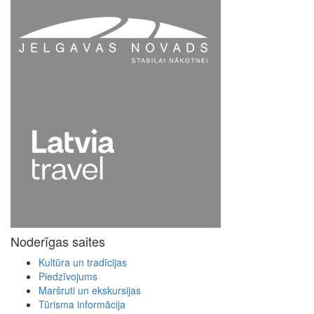
Noderīgas saites
Kultūra un tradīcijas
Piedzīvojums
Maršruti un ekskursijas
Tūrisma informācija