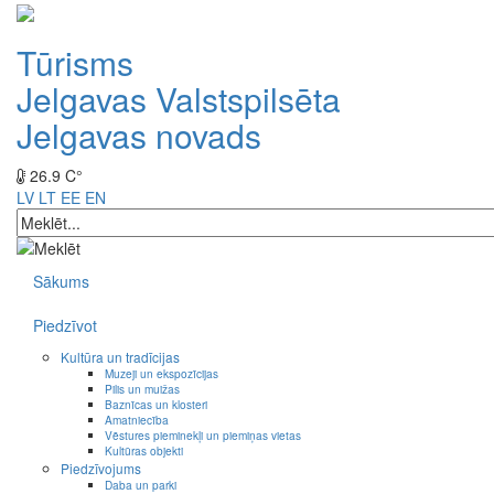
Tūrisms
Jelgavas Valstspilsēta
Jelgavas novads
26.9 C°
LV
LT
EE
EN
Sākums
Piedzīvot
Kultūra un tradīcijas
Muzeji un ekspozīcijas
Pilis un muižas
Baznīcas un klosteri
Amatniecība
Vēstures pieminekļi un piemiņas vietas
Kultūras objekti
Piedzīvojums
Daba un parki