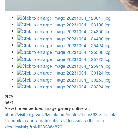
prev
next
View the embedded image gallery online at:
https://visit.jelgava.lv/lv/naksnot/hosteli/item/393-zalenieku-
komercialas-un-amatniecibas-vidusskolas-dienesta-
viesnica#sigProIdf332884876