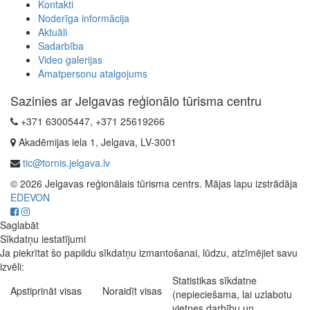
Kontakti
Noderīga informācija
Aktuāli
Sadarbība
Video galerijas
Amatpersonu atalgojums
Sazinies ar Jelgavas reģionālo tūrisma centru
+371 63005447, +371 25619266
Akadēmijas iela 1, Jelgava, LV-3001
tic@tornis.jelgava.lv
© 2026 Jelgavas reģionālais tūrisma centrs. Mājas lapu izstrādāja
EDEVON
Saglabāt
Sīkdatņu iestatījumi
Ja piekrītat šo papildu sīkdatņu izmantošanai, lūdzu, atzīmējiet savu
izvēli:
Statistikas sīkdatne
Apstiprināt visas
Noraidīt visas
(nepieciešama, lai uzlabotu
vietnes darbību un