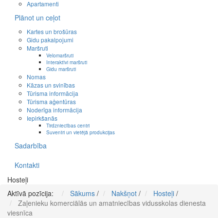
Apartamenti
Plānot un ceļot
Kartes un brošūras
Gidu pakalpojumi
Maršruti
Velomaršruti
Interaktīvi maršruti
Gidu maršruti
Nomas
Kāzas un svinības
Tūrisma informācija
Tūrisma aģentūras
Noderīga informācija
Iepirkšanās
Tirdzniecības centri
Suvenīri un vietējā produkcijas
Sadarbība
Kontakti
Hosteļi
Aktīvā pozīcija:
Sākums
/
Nakšņot
/
Hosteļi
/
Zaļenieku komerciālās un amatniecības vidusskolas dienesta
viesnīca