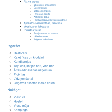
Aktīvā atpūta
Izbraucieni ar kuģīšiem
Ūdens tūrisms
Izjādes ar zirgiem
Fitness un sports
Aktivitātes dabā
Piknika vietas Jelgavā un apkārtnē
Apskates saimniecības, ražotnes
Veselība un labsajūta
Izklaides vietas
Rotaļu istabas un laukumi
Izklaides vietas
Jelgavas naktsdzīve
Izgaršot
Restorāni
Kafejnīcas un krodziņi
Konditorejas
Tējnīcas, kafijas bāri, vīna bāri
Ātrās ēdināšanas uzņēmumi
Picērijas
Līdzņemšanai
Jelgavas pilsētas īpašie ēdieni
Nakšņot
Viesnīca
Hosteļi
Viesu māja
Kempings