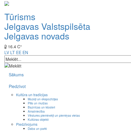
Tūrisms
Jelgavas Valstspilsēta
Jelgavas novads
16.4 C°
LV
LT
EE
EN
Sākums
Piedzīvot
Kultūra un tradīcijas
Muzeji un ekspozīcijas
Pilis un muižas
Baznīcas un klosteri
Amatniecība
Vēstures pieminekļi un piemiņas vietas
Kultūras objekti
Piedzīvojums
Daba un parki