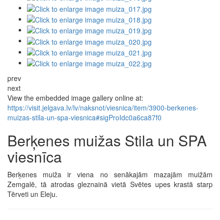
prev
next
View the embedded image gallery online at:
https://visit.jelgava.lv/lv/naksnot/viesnica/item/3900-berkenes-
muizas-stila-un-spa-viesnica#sigProIdc0a6ca87f0
Berķenes muižas Stila un SPA
viesnīca
Berķenes muiža ir viena no senākajām mazajām muižām
Zemgalē, tā atrodas gleznainā vietā Svētes upes krastā starp
Tērveti un Eleju.