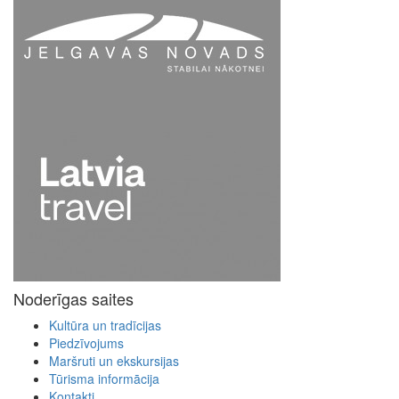
Noderīgas saites
Kultūra un tradīcijas
Piedzīvojums
Maršruti un ekskursijas
Tūrisma informācija
Kontakti