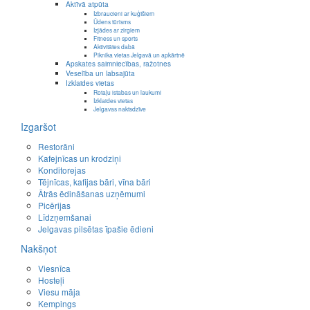
Aktīvā atpūta
Izbraucieni ar kuģīšiem
Ūdens tūrisms
Izjādes ar zirgiem
Fitness un sports
Aktivitātes dabā
Piknika vietas Jelgavā un apkārtnē
Apskates saimniecības, ražotnes
Veselība un labsajūta
Izklaides vietas
Rotaļu istabas un laukumi
Izklaides vietas
Jelgavas naktsdzīve
Izgaršot
Restorāni
Kafejnīcas un krodziņi
Konditorejas
Tējnīcas, kafijas bāri, vīna bāri
Ātrās ēdināšanas uzņēmumi
Picērijas
Līdzņemšanai
Jelgavas pilsētas īpašie ēdieni
Nakšņot
Viesnīca
Hosteļi
Viesu māja
Kempings