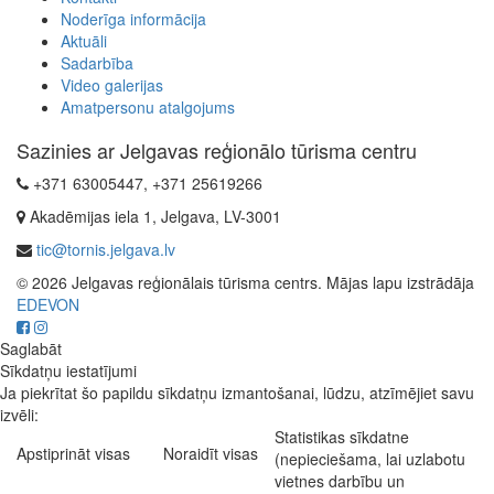
Noderīga informācija
Aktuāli
Sadarbība
Video galerijas
Amatpersonu atalgojums
Sazinies ar Jelgavas reģionālo tūrisma centru
+371 63005447, +371 25619266
Akadēmijas iela 1, Jelgava, LV-3001
tic@tornis.jelgava.lv
© 2026 Jelgavas reģionālais tūrisma centrs. Mājas lapu izstrādāja
EDEVON
Saglabāt
Sīkdatņu iestatījumi
Ja piekrītat šo papildu sīkdatņu izmantošanai, lūdzu, atzīmējiet savu
izvēli:
Statistikas sīkdatne
Apstiprināt visas
Noraidīt visas
(nepieciešama, lai uzlabotu
vietnes darbību un