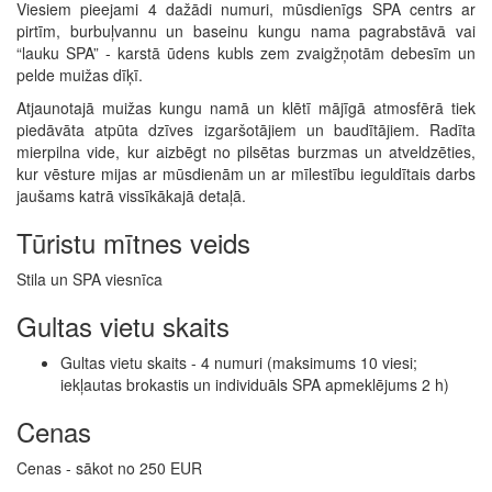
Viesiem pieejami 4 dažādi numuri, mūsdienīgs SPA centrs ar
pirtīm, burbuļvannu un baseinu kungu nama pagrabstāvā vai
“lauku SPA” - karstā ūdens kubls zem zvaigžņotām debesīm un
pelde muižas dīķī.
Atjaunotajā muižas kungu namā un klētī mājīgā atmosfērā tiek
piedāvāta atpūta dzīves izgaršotājiem un baudītājiem. Radīta
mierpilna vide, kur aizbēgt no pilsētas burzmas un atveldzēties,
kur vēsture mijas ar mūsdienām un ar mīlestību ieguldītais darbs
jaušams katrā vissīkākajā detaļā.
Tūristu mītnes veids
Stila un SPA viesnīca
Gultas vietu skaits
Gultas vietu skaits - 4 numuri (maksimums 10 viesi;
iekļautas brokastis un individuāls SPA apmeklējums 2 h)
Cenas
Cenas - sākot no 250 EUR