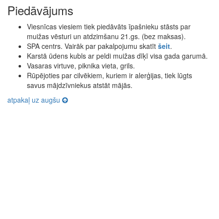
Piedāvājums
Viesnīcas viesiem tiek piedāvāts īpašnieku stāsts par
muižas vēsturi un atdzimšanu 21.gs. (bez maksas).
SPA centrs. Vairāk par pakalpojumu skatīt
šeit
.
Karstā ūdens kubls ar peldi muižas dīķī visa gada garumā.
Vasaras virtuve, piknika vieta, grils.
Rūpējoties par cilvēkiem, kuriem ir alerģijas, tiek lūgts
savus mājdzīvniekus atstāt mājās.
atpakaļ uz augšu