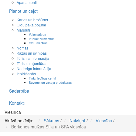
Apartamenti
Plānot un ceļot
Kartes un brošūras
Gidu pakalpojumi
Maršruti
Velomaršruti
Interaktīvi maršruti
Gidu maršruti
Nomas
Kāzas un svinības
Tūrisma informācija
Tūrisma aģentūras
Noderīga informācija
Iepirkšanās
Tirdzniecības centri
Suvenīri un vietējā produkcijas
Sadarbība
Kontakti
Viesnīca
Aktīvā pozīcija:
Sākums
/
Nakšņot
/
Viesnīca
/
Berķenes muižas Stila un SPA viesnīca