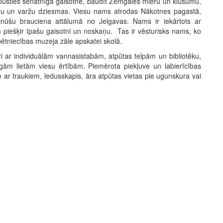
atpūsties senatnīgā gaisotnē, baudīt Zemgales mieru un klusumu,
utnu un varžu dziesmas. Viesu nams atrodas Nākotnes pagastā,
nūšu brauciena attālumā no Jelgavas. Nams ir iekārtots ar
 piešķir īpašu gaisotni un noskaņu. Tas ir vēsturisks nams, ko
dpētniecības muzeja zāle apskatei skolā.
i ar individuālām vannasistabām, atpūtas telpām un bibliotēku,
gām lietām viesu ērtībām. Piemērota piekļuve un labierīcības
e ar traukiem, ledusskapis, āra atpūtas vietas pie ugunskura vai