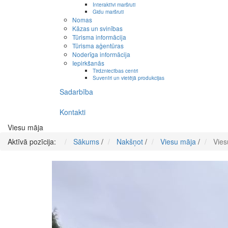
Interaktīvi maršruti
Gidu maršruti
Nomas
Kāzas un svinības
Tūrisma informācija
Tūrisma aģentūras
Noderīga informācija
Iepirkšanās
Tirdzniecības centri
Suvenīri un vietējā produkcijas
Sadarbība
Kontakti
Viesu māja
Aktīvā pozīcija:
Sākums
/
Nakšņot
/
Viesu māja
/
Vies