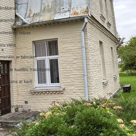
dināšana
aktsmītnes
nferenču telpas
zu vieta
imenēm ar bērniem
lvēki ar kustību traucējumiem
ksājums ar karti
-Fi
to stāvvieta
rnu rotaļlaukumi
knika vietas