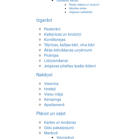
Izklaides vietas
Rotaļu istabas un laukumi
Izklaides vietas
Jelgavas naktsdzīve
Izgaršot
Restorāni
Kafejnīcas un krodziņi
Konditorejas
Tējnīcas, kafijas bāri, vīna bāri
Ātrās ēdināšanas uzņēmumi
Picērijas
Līdzņemšanai
Jelgavas pilsētas īpašie ēdieni
Nakšņot
Viesnīca
Hosteļi
Viesu māja
Kempings
Apartamenti
Plānot un ceļot
Kartes un brošūras
Gidu pakalpojumi
Maršruti
Velomaršruti