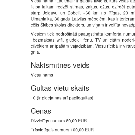
Viesu namā "Laukmaļi" ir gaidīts ikviens, kurš vēlas 
ik pa laikam redzēt stirnas, zaķus, ežus, dzirdēt p
starp Jelgavu un Dobeli, ~60 km no Rīgas, 20 mi
Ulmaņlaika, 30.gadu Latvijas mēbelēm, kas interjeram
cēlis Šķibes skolas direktors, un viņam ir veltīta nova
Viesiem tiek nodrošināti paaugstināta komforta numur
bezmaksas wifi, gludekli, fenu, TV un citām noderī
cilvēkiem ar īpašām vajadzībām. Viesu rīcībā ir virtuv
grila.
Naktsmītnes veids
Viesu nams
Gultas vietu skaits
10 (ir pieejamas arī papildgultas)
Cenas
Divvietīgs numurs 80,00 EUR
Trīsvietīgais numurs 100,00 EUR