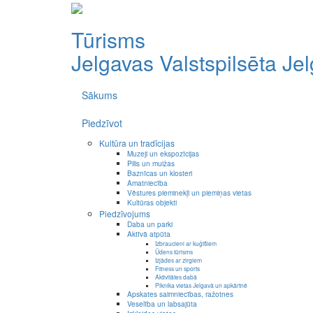
Tūrisms
Jelgavas Valstspilsēta
Je
Sākums
Piedzīvot
Kultūra un tradīcijas
Muzeji un ekspozīcijas
Pilis un muižas
Baznīcas un klosteri
Amatniecība
Vēstures pieminekļi un piemiņas vietas
Kultūras objekti
Piedzīvojums
Daba un parki
Aktīvā atpūta
Izbraucieni ar kuģīšiem
Ūdens tūrisms
Izjādes ar zirgiem
Fitness un sports
Aktivitātes dabā
Piknika vietas Jelgavā un apkārtnē
Apskates saimniecības, ražotnes
Veselība un labsajūta