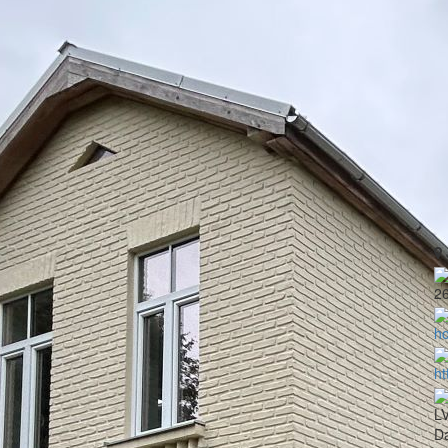
2
ho
h
LV
Da