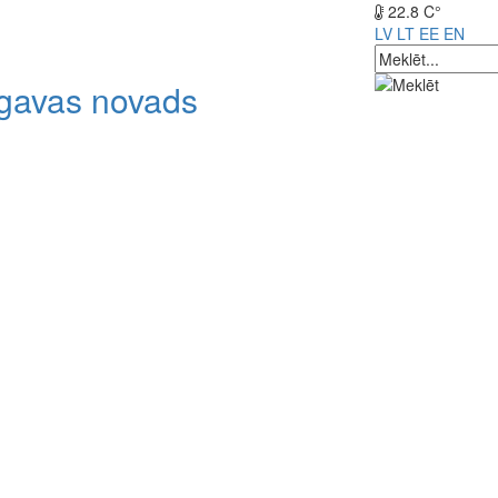
22.8 C°
LV
LT
EE
EN
lgavas novads