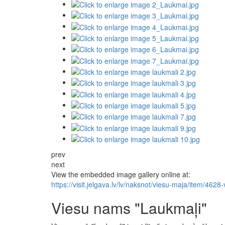
prev
next
View the embedded image gallery online at:
https://visit.jelgava.lv/lv/naksnot/viesu-maja/item/4
Viesu nams "Laukmaļi"