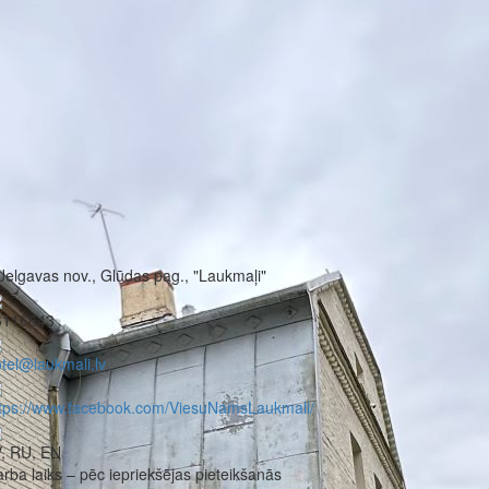
Jelgavas nov., Glūdas pag., "Laukmaļi"
6116643
tel@laukmali.lv
ttps://www.facebook.com/ViesuNamsLaukmali/
, RU, EN
rba laiks – pēc iepriekšējas pieteikšanās