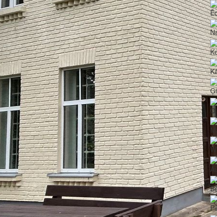
Ē
N
Ko
Kā
Ģ
Ci
Ma
Wi
Au
Bē
Pi