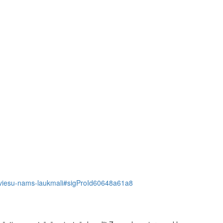
628-viesu-nams-laukmali#sigProId60648a61a8