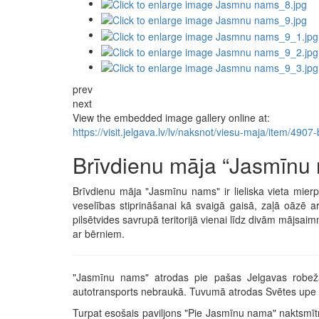
prev
next
View the embedded image gallery online at:
https://visit.jelgava.lv/lv/naksnot/viesu-maja/item/4
Brīvdienu māja “Jasmīnu
Brīvdienu māja "Jasmīnu nams" ir lieliska vieta mie
veselības stiprināšanai kā svaigā gaisā, zaļā oāzē ar
pilsētvides savrupā teritorijā vienai līdz divām mājsa
ar bērniem.
"Jasmīnu nams" atrodas pie pašas Jelgavas robeža
autotransports nebraukā. Tuvumā atrodas Svētes upe un
Turpat esošais paviljons "Pie Jasmīnu nama" naktsmītn