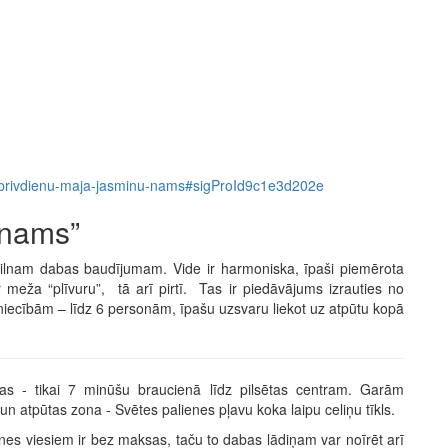
907-brivdienu-maja-jasminu-nams#sigProId9c1e3d202e
 nams”
rpilnam dabas baudījumam. Vide ir harmoniska, īpaši piemērota
 meža “plīvuru”, tā arī pirtī. Tas ir piedāvājums izrauties no
imniecībām – līdz 6 personām, īpašu uzsvaru liekot uz atpūtu kopā
s - tikai 7 minūšu braucienā līdz pilsētas centram. Garām
 atpūtas zona - Svētes palienes pļavu koka laipu celiņu tīkls.
es viesiem ir bez maksas, taču to dabas lādiņam var noīrēt arī