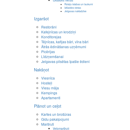
Izklaides vietas
Rotaļu istabas un laukumi
Izklaides vietas
Jelgavas naktsdzīve
Izgaršot
Restorāni
Kafejnīcas un krodziņi
Konditorejas
Tējnīcas, kafijas bāri, vīna bāri
Ātrās ēdināšanas uzņēmumi
Picērijas
Līdzņemšanai
Jelgavas pilsētas īpašie ēdieni
Nakšņot
Viesnīca
Hosteļi
Viesu māja
Kempings
Apartamenti
Plānot un ceļot
Kartes un brošūras
Gidu pakalpojumi
Maršruti
Velomaršruti