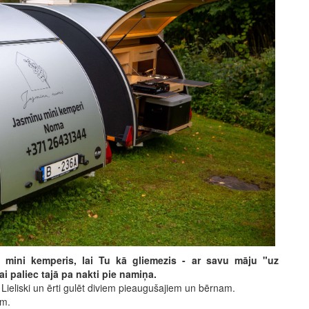
mini kemperis, lai Tu kā gliemezis - ar savu māju "uz
 paliec tajā pa nakti pie namiņa.
u. Lieliski un ērti gulēt diviem pieaugušajiem un bērnam.
 m.