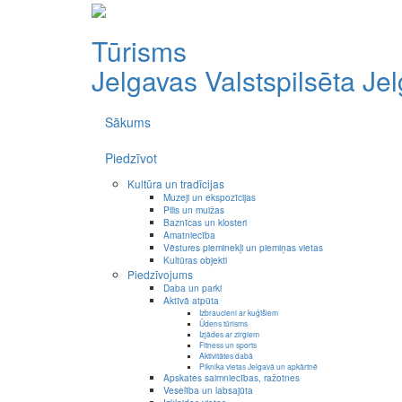
Tūrisms
Jelgavas Valstspilsēta
Je
Sākums
Piedzīvot
Kultūra un tradīcijas
Muzeji un ekspozīcijas
Pilis un muižas
Baznīcas un klosteri
Amatniecība
Vēstures pieminekļi un piemiņas vietas
Kultūras objekti
Piedzīvojums
Daba un parki
Aktīvā atpūta
Izbraucieni ar kuģīšiem
Ūdens tūrisms
Izjādes ar zirgiem
Fitness un sports
Aktivitātes dabā
Piknika vietas Jelgavā un apkārtnē
Apskates saimniecības, ražotnes
Veselība un labsajūta