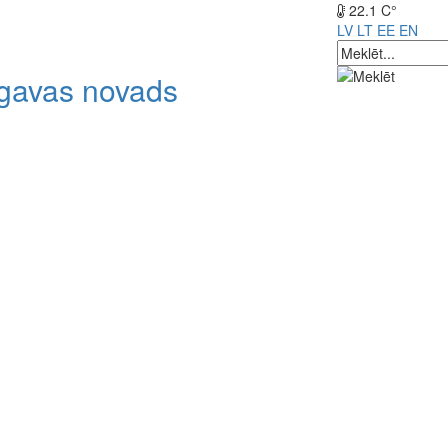
22.1 C°
LV
LT
EE
EN
lgavas novads