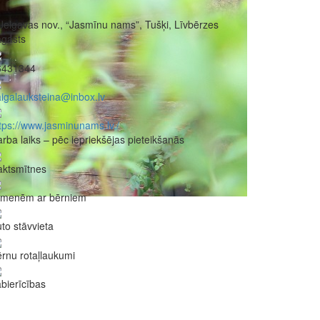
Jelgavas nov., “Jasmīnu nams”, Tušķi, Līvbērzes
agasts
6431344
igalauksteina@inbox.lv
tps://www.jasminunams.lv./
rba laiks – pēc iepriekšējas pieteikšanās
aktsmītnes
imenēm ar bērniem
to stāvvieta
rnu rotaļlaukumi
bierīcības