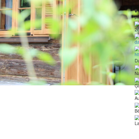
p
2
da
ht
Da
N
Ģ
Au
Bē
La