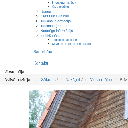
Interaktīvi maršruti
Gidu maršruti
Nomas
Kāzas un svinības
Tūrisma informācija
Tūrisma aģentūras
Noderīga informācija
Iepirkšanās
Tirdzniecības centri
Suvenīri un vietējā produkcijas
Sadarbība
Kontakti
Viesu māja
Aktīvā pozīcija:
Sākums
/
Nakšņot
/
Viesu māja
/
Brīv