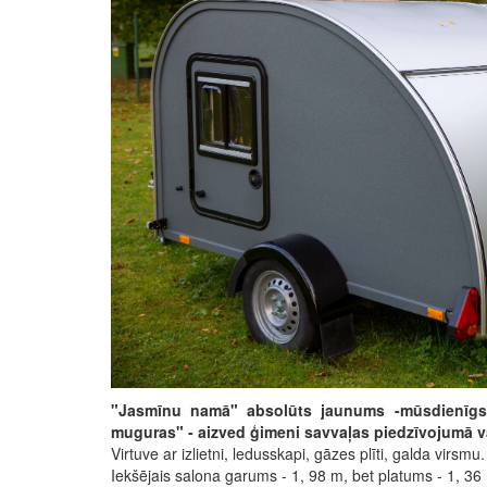
"Jasmīnu namā" absolūts jaunums -mūsdienīgs 
muguras" - aizved ģimeni savvaļas piedzīvojumā vai
Virtuve ar izlietni, ledusskapi, gāzes plīti, galda virsm
Iekšējais salona garums - 1, 98 m, bet platums - 1, 36