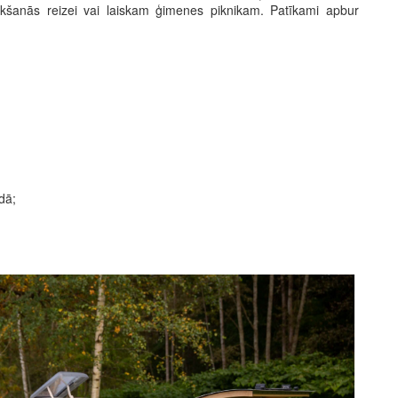
tikšanās reizei vai laiskam ģimenes piknikam. Patīkami apbur
dā;