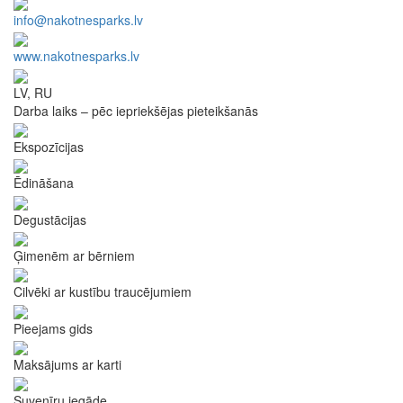
info@nakotnesparks.lv
www.nakotnesparks.lv
LV, RU
Darba laiks – pēc iepriekšējas pieteikšanās
Ekspozīcijas
Ēdināšana
Degustācijas
Ģimenēm ar bērniem
Cilvēki ar kustību traucējumiem
Pieejams gids
Maksājums ar karti
Suvenīru iegāde