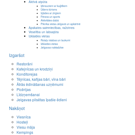
Aktīvā atpūta
Izbraucieni ar kuģīšiem
Ūdens tūrisms
Izjādes ar zirgiem
Fitness un sports
Aktivitātes dabā
Piknika vietas Jelgavā un apkārtnē
Apskates saimniecības, ražotnes
Veselība un labsajūta
Izklaides vietas
Rotaļu istabas un laukumi
Izklaides vietas
Jelgavas naktsdzīve
Izgaršot
Restorāni
Kafejnīcas un krodziņi
Konditorejas
Tējnīcas, kafijas bāri, vīna bāri
Ātrās ēdināšanas uzņēmumi
Picērijas
Līdzņemšanai
Jelgavas pilsētas īpašie ēdieni
Nakšņot
Viesnīca
Hosteļi
Viesu māja
Kempings