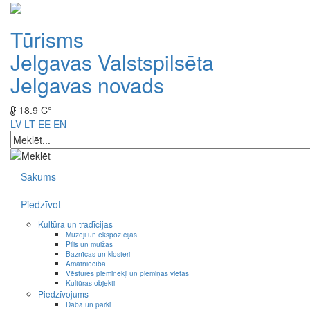
Tūrisms
Jelgavas Valstspilsēta
Jelgavas novads
18.9 C°
LV
LT
EE
EN
Sākums
Piedzīvot
Kultūra un tradīcijas
Muzeji un ekspozīcijas
Pilis un muižas
Baznīcas un klosteri
Amatniecība
Vēstures pieminekļi un piemiņas vietas
Kultūras objekti
Piedzīvojums
Daba un parki