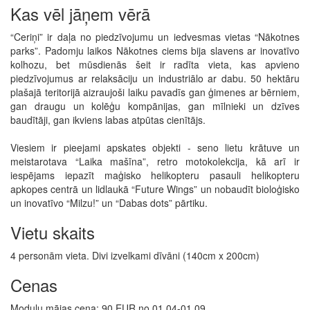
Kas vēl jāņem vērā
“Ceriņi” ir daļa no piedzīvojumu un iedvesmas vietas “Nākotnes
parks”. Padomju laikos Nākotnes ciems bija slavens ar inovatīvo
kolhozu, bet mūsdienās šeit ir radīta vieta, kas apvieno
piedzīvojumus ar relaksāciju un industriālo ar dabu. 50 hektāru
plašajā teritorijā aizraujoši laiku pavadīs gan ģimenes ar bērniem,
gan draugu un kolēģu kompānijas, gan mīlnieki un dzīves
baudītāji, gan ikviens labas atpūtas cienītājs.
Viesiem ir pieejami apskates objekti - seno lietu krātuve un
meistarotava “Laika mašīna”, retro motokolekcija, kā arī ir
iespējams iepazīt maģisko helikopteru pasauli helikopteru
apkopes centrā un lidlaukā “Future Wings” un nobaudīt bioloģisko
un inovatīvo “Milzu!” un “Dabas dots” pārtiku.
Vietu skaits
4 personām vieta. Divi izvelkami dīvāni (140cm x 200cm)
Cenas
Moduļu mājas cena: 90 EUR no 01.04-01.09.