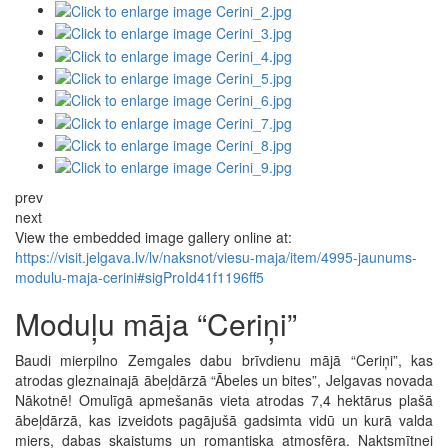
prev
next
View the embedded image gallery online at:
https://visit.jelgava.lv/lv/naksnot/viesu-maja/item/4995-jaunums-
modulu-maja-cerini#sigProId41f1196ff5
Moduļu māja “Ceriņi”
Baudi mierpilno Zemgales dabu brīvdienu mājā “Ceriņi”, kas
atrodas gleznainajā ābeļdārzā “Ābeles un bites”, Jelgavas novada
Nākotnē! Omulīgā apmešanās vieta atrodas 7,4 hektārus plašā
ābeļdārzā, kas izveidots pagājušā gadsimta vidū un kurā valda
miers, dabas skaistums un romantiska atmosfēra. Naktsmītnei