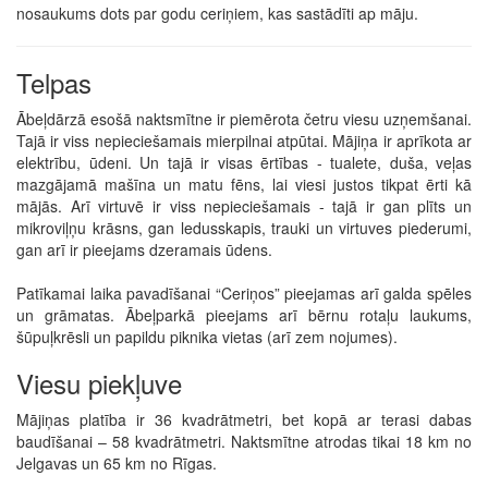
nosaukums dots par godu ceriņiem, kas sastādīti ap māju.
Telpas
Ābeļdārzā esošā naktsmītne ir piemērota četru viesu uzņemšanai.
Tajā ir viss nepieciešamais mierpilnai atpūtai. Mājiņa ir aprīkota ar
elektrību, ūdeni. Un tajā ir visas ērtības - tualete, duša, veļas
mazgājamā mašīna un matu fēns, lai viesi justos tikpat ērti kā
mājās. Arī virtuvē ir viss nepieciešamais - tajā ir gan plīts un
mikroviļņu krāsns, gan ledusskapis, trauki un virtuves piederumi,
gan arī ir pieejams dzeramais ūdens.
Patīkamai laika pavadīšanai “Ceriņos” pieejamas arī galda spēles
un grāmatas. Ābeļparkā pieejams arī bērnu rotaļu laukums,
šūpuļkrēsli un papildu piknika vietas (arī zem nojumes).
Viesu piekļuve
Mājiņas platība ir 36 kvadrātmetri, bet kopā ar terasi dabas
baudīšanai – 58 kvadrātmetri. Naktsmītne atrodas tikai 18 km no
Jelgavas un 65 km no Rīgas.