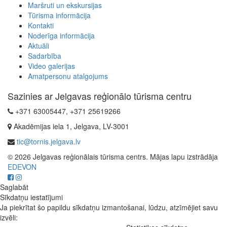
Maršruti un ekskursijas
Tūrisma informācija
Kontakti
Noderīga informācija
Aktuāli
Sadarbība
Video galerijas
Amatpersonu atalgojums
Sazinies ar Jelgavas reģionālo tūrisma centru
+371 63005447, +371 25619266
Akadēmijas iela 1, Jelgava, LV-3001
tic@tornis.jelgava.lv
© 2026 Jelgavas reģionālais tūrisma centrs. Mājas lapu izstrādāja
EDEVON
Saglabāt
Sīkdatņu iestatījumi
Ja piekrītat šo papildu sīkdatņu izmantošanai, lūdzu, atzīmējiet savu
izvēli: