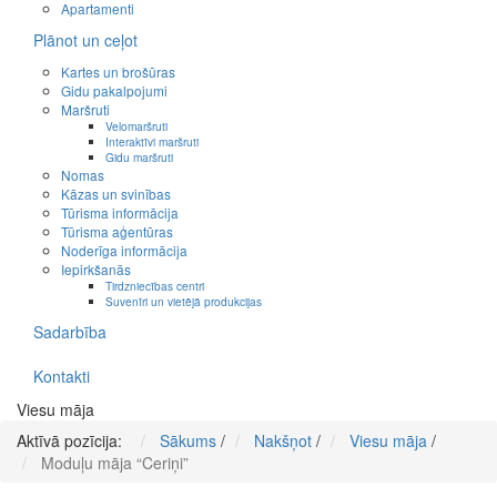
Apartamenti
Plānot un ceļot
Kartes un brošūras
Gidu pakalpojumi
Maršruti
Velomaršruti
Interaktīvi maršruti
Gidu maršruti
Nomas
Kāzas un svinības
Tūrisma informācija
Tūrisma aģentūras
Noderīga informācija
Iepirkšanās
Tirdzniecības centri
Suvenīri un vietējā produkcijas
Sadarbība
Kontakti
Viesu māja
Aktīvā pozīcija:
Sākums
/
Nakšņot
/
Viesu māja
/
Moduļu māja “Ceriņi”