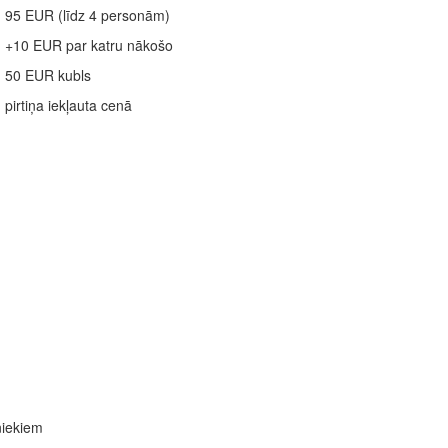
95 EUR (līdz 4 personām)
+10 EUR par katru nākošo
50 EUR kubls
pirtiņa iekļauta cenā
niekiem