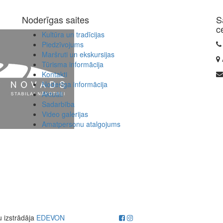
Noderīgas saites
S
c
Kultūra un tradīcijas
Piedzīvojums
Maršruti un ekskursijas
Tūrisma informācija
Kontakti
Noderīga informācija
Aktuāli
Sadarbība
Video galerijas
Amatpersonu atalgojums
u izstrādāja
EDEVON