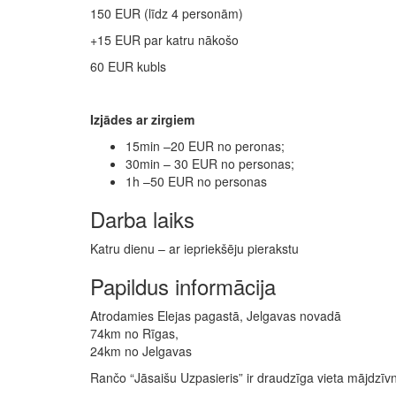
150 EUR (līdz 4 personām)
+15 EUR par katru nākošo
60 EUR kubls
Izjādes ar zirgiem
15min –20 EUR no peronas;
30min – 30 EUR no personas;
1h –50 EUR no personas
Darba laiks
Katru dienu – ar iepriekšēju pierakstu
Papildus informācija
Atrodamies Elejas pagastā, Jelgavas novadā
74km no Rīgas,
24km no Jelgavas
Rančo “Jāsaišu Uzpasieris” ir draudzīga vieta mājdzīv