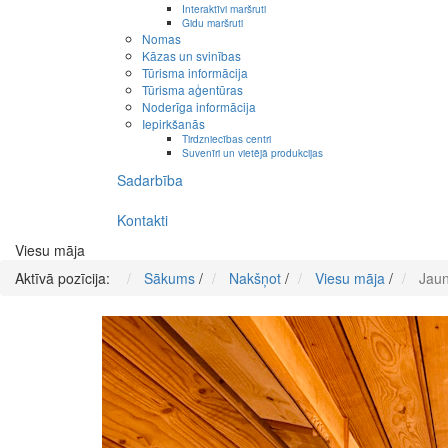
Interaktīvi maršruti
Gidu maršruti
Nomas
Kāzas un svinības
Tūrisma informācija
Tūrisma aģentūras
Noderīga informācija
Iepirkšanās
Tirdzniecības centri
Suvenīri un vietējā produkcijas
Sadarbība
Kontakti
Viesu māja
Aktīvā pozīcija:
Sākums
/
Nakšņot
/
Viesu māja
/
Jaun