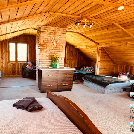
2
ka
L
Da
N