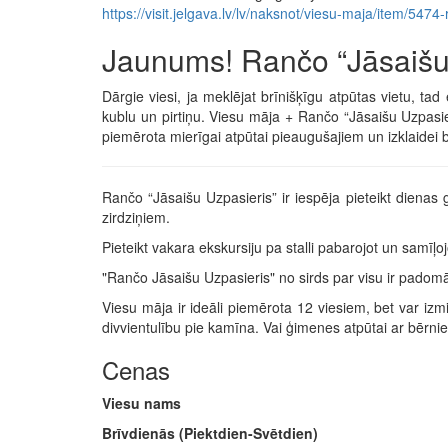
https://visit.jelgava.lv/lv/naksnot/viesu-maja/item/54
Jaunums! Rančo “Jāsaišu
Dārgie viesi, ja meklējat brīnišķīgu atpūtas vietu, tad e
kublu un pirtiņu. Viesu māja + Rančo “Jāsaišu Uzpasie
piemērota mierīgai atpūtai pieaugušajiem un izklaidei 
Rančo “Jāsaišu Uzpasieris” ir iespēja pieteikt dienas
zirdziņiem.
Pieteikt vakara ekskursiju pa stalli pabarojot un samīļoj
"Rančo Jāsaišu Uzpasieris" no sirds par visu ir padomā
Viesu māja ir ideāli piemērota 12 viesiem, bet var izmi
divvientulību pie kamīna. Vai ģimenes atpūtai ar bērni
Cenas
Viesu nams
Brīvdienās (Piektdien-Svētdien)