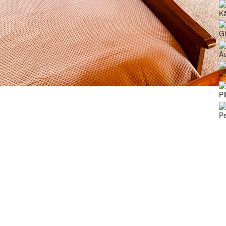
Kā
Ģ
Au
Bē
Pi
Pe