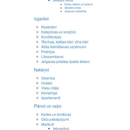
Izklaides vietas
Rotaļu istabas un laukumi
Izklaides vietas
Jelgavas naktsdzīve
Izgaršot
Restorāni
Kafejnīcas un krodziņi
Konditorejas
Tējnīcas, kafijas bāri, vīna bāri
Ātrās ēdināšanas uzņēmumi
Picērijas
Līdzņemšanai
Jelgavas pilsētas īpašie ēdieni
Nakšņot
Viesnīca
Hosteļi
Viesu māja
Kempings
Apartamenti
Plānot un ceļot
Kartes un brošūras
Gidu pakalpojumi
Maršruti
Velomaršruti