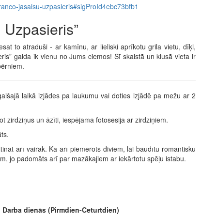
74-ranco-jasaisu-uzpasieris#sigProId4ebc73bfb1
 Uzpasieris”
sat to atraduši - ar kamīnu, ar lieliski aprīkotu grila vietu, dīķi,
ris” gaida ik vienu no Jums ciemos! Šī skaistā un klusā vieta ir
bērniem.
 gaišajā laikā izjādes pa laukumu vai doties izjādē pa mežu ar 2
ot zirdziņus un āzīti, iespējama fotosesija ar zirdziņiem.
ts.
tināt arī vairāk. Kā arī piemērots diviem, lai baudītu romantisku
em, jo padomāts arī par mazākajiem ar iekārtotu spēļu istabu.
Darba dienās (Pirmdien-Ceturtdien)