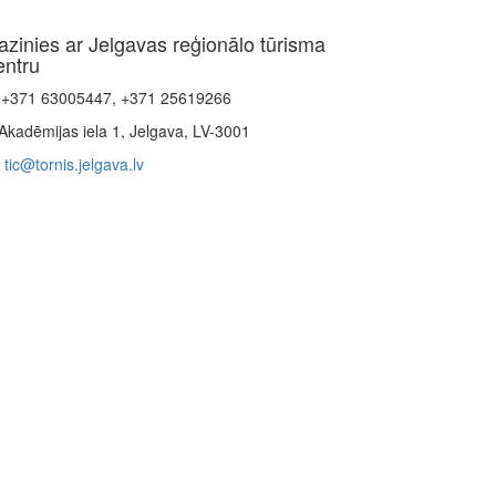
azinies ar Jelgavas reģionālo tūrisma
entru
+371 63005447, +371 25619266
Akadēmijas iela 1, Jelgava, LV-3001
tic@tornis.jelgava.lv