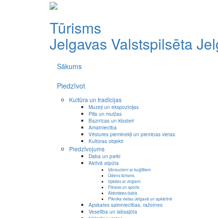
Tūrisms
Jelgavas Valstspilsēta
Je
Sākums
Piedzīvot
Kultūra un tradīcijas
Muzeji un ekspozīcijas
Pilis un muižas
Baznīcas un klosteri
Amatniecība
Vēstures pieminekļi un piemiņas vietas
Kultūras objekti
Piedzīvojums
Daba un parki
Aktīvā atpūta
Izbraucieni ar kuģīšiem
Ūdens tūrisms
Izjādes ar zirgiem
Fitness un sports
Aktivitātes dabā
Piknika vietas Jelgavā un apkārtnē
Apskates saimniecības, ražotnes
Veselība un labsajūta