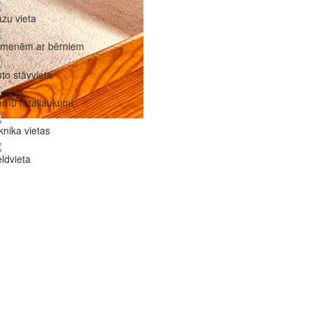
zu vieta
imenēm ar bērniem
to stāvvieta
rnu rotaļlaukumi
knika vietas
ldvieta