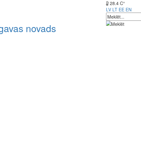
28.4 C°
LV
LT
EE
EN
lgavas novads