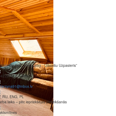
Jelgavas nov., Elejas pag., “Jāsaišu Uzpasieris”
9422974, 27106893
tarzyna91@inbox.lv
V, RU, ENG, PL
rba laiks – pēc iepriekšējas pieteikšanās
aktsmītnes