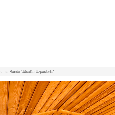
ums! Rančo “Jāsaišu Uzpasieris”