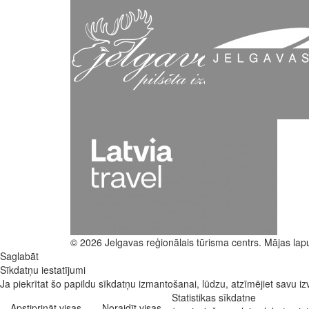
© 2026 Jelgavas reģionālais tūrisma centrs. Mājas lap
Saglabāt
Sīkdatņu iestatījumi
Ja piekrītat šo papildu sīkdatņu izmantošanai, lūdzu, atzīmējiet savu izv
Statistikas sīkdatne
Apstiprināt visas
Noraidīt visas