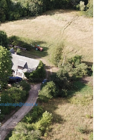
Jelgavas nov., Upenieki, Vilces pag.
9237149
pmalimaja@inbox.lv
, RU, EN
dināšana