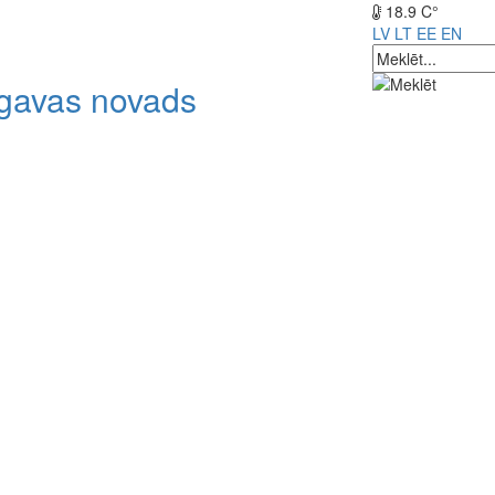
18.9 C°
LV
LT
EE
EN
lgavas novads