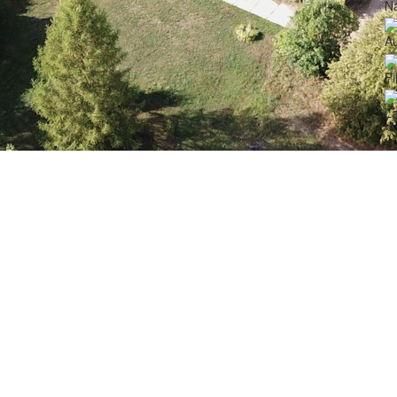
N
Au
Pi
La