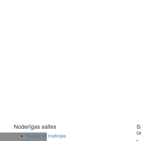
Noderīgas saites
S
c
Kultūra un tradīcijas