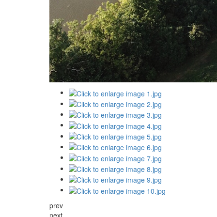
prev
next