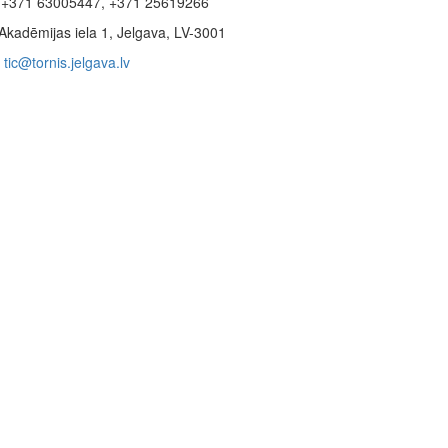
+371 63005447, +371 25619266
Akadēmijas iela 1, Jelgava, LV-3001
tic@tornis.jelgava.lv