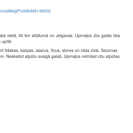
9-upmali#sigProId6dd9149002
skā vietā, 30 km attālumā no Jelgavas. Upmaļos Jūs gaida īsta
 upītē.
 līdakas, karpas, asarus, līņus, stores un citas zivis. Sezonas
m. Neskaitot atpūtu svaigā gaisā, Upmaļos netrūkst citu atpūtas