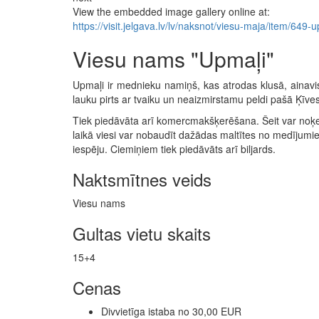
View the embedded image gallery online at:
https://visit.jelgava.lv/lv/naksnot/viesu-maja/item/64
Viesu nams "Upmaļi"
Upmaļi ir mednieku namiņš, kas atrodas klusā, ainavi
lauku pirts ar tvaiku un neaizmirstamu peldi pašā Ķīves
Tiek piedāvāta arī komercmakšķerēšana. Šeit var noķert
laikā viesi var nobaudīt dažādas maltītes no medījumie
iespēju. Ciemiņiem tiek piedāvāts arī biljards.
Naktsmītnes veids
Viesu nams
Gultas vietu skaits
15+4
Cenas
Divvietīga istaba no 30,00 EUR