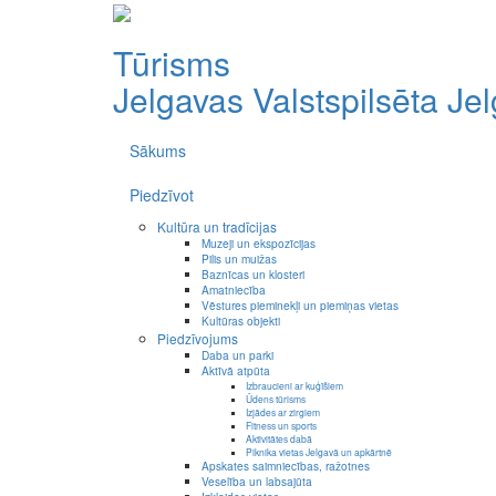
Tūrisms
Jelgavas Valstspilsēta
Je
Sākums
Piedzīvot
Kultūra un tradīcijas
Muzeji un ekspozīcijas
Pilis un muižas
Baznīcas un klosteri
Amatniecība
Vēstures pieminekļi un piemiņas vietas
Kultūras objekti
Piedzīvojums
Daba un parki
Aktīvā atpūta
Izbraucieni ar kuģīšiem
Ūdens tūrisms
Izjādes ar zirgiem
Fitness un sports
Aktivitātes dabā
Piknika vietas Jelgavā un apkārtnē
Apskates saimniecības, ražotnes
Veselība un labsajūta