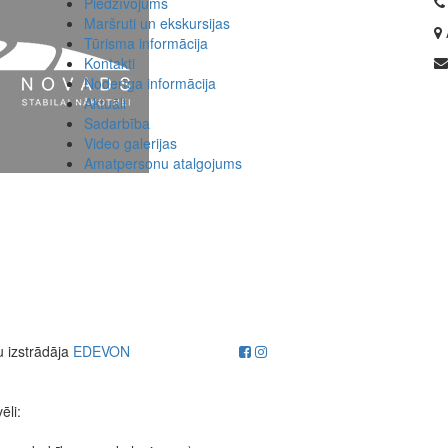
Piedzīvojums
Maršruti un ekskursijas
Tūrisma informācija
Kontakti
Noderīga informācija
Aktuāli
Sadarbība
Video galerijas
Amatpersonu atalgojums
u izstrādāja
EDEVON
ēli: