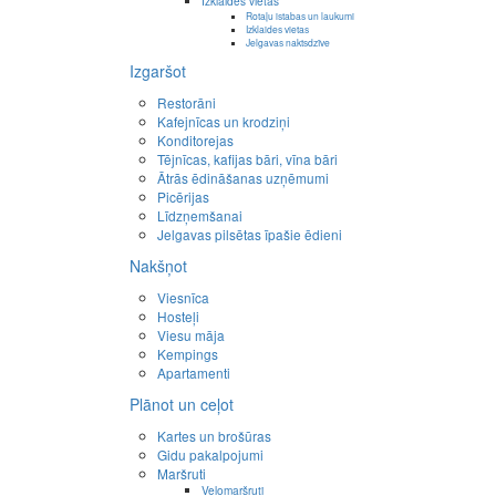
Izklaides vietas
Rotaļu istabas un laukumi
Izklaides vietas
Jelgavas naktsdzīve
Izgaršot
Restorāni
Kafejnīcas un krodziņi
Konditorejas
Tējnīcas, kafijas bāri, vīna bāri
Ātrās ēdināšanas uzņēmumi
Picērijas
Līdzņemšanai
Jelgavas pilsētas īpašie ēdieni
Nakšņot
Viesnīca
Hosteļi
Viesu māja
Kempings
Apartamenti
Plānot un ceļot
Kartes un brošūras
Gidu pakalpojumi
Maršruti
Velomaršruti