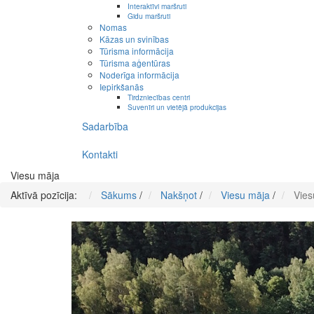
Interaktīvi maršruti
Gidu maršruti
Nomas
Kāzas un svinības
Tūrisma informācija
Tūrisma aģentūras
Noderīga informācija
Iepirkšanās
Tirdzniecības centri
Suvenīri un vietējā produkcijas
Sadarbība
Kontakti
Viesu māja
Aktīvā pozīcija:
Sākums
/
Nakšņot
/
Viesu māja
/
Vies