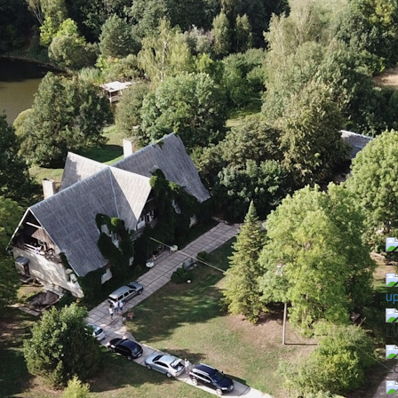
2
u
LV
Ē