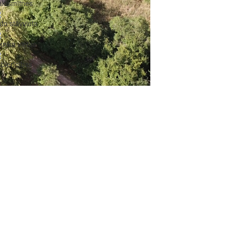
aktsmītnes
to stāvvieta
knika vietas
bierīcības