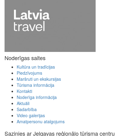
Noderīgas saites
Kultūra un tradīcijas
Piedzīvojums
Maršruti un ekskursijas
Tūrisma informācija
Kontakti
Noderīga informācija
Aktuāli
Sadarbība
Video galerijas
Amatpersonu atalgojums
Sazinies ar Jelgavas reģionālo tūrisma centru