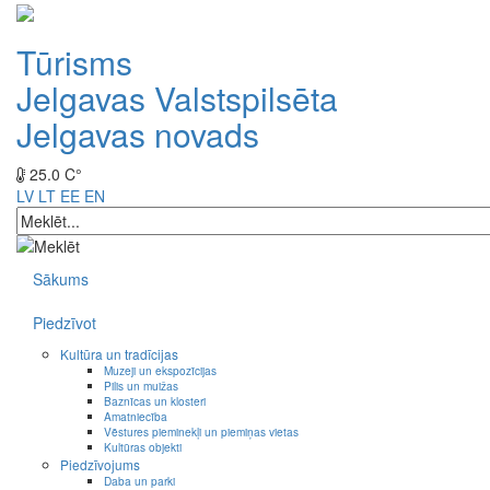
Tūrisms
Jelgavas Valstspilsēta
Jelgavas novads
25.0 C°
LV
LT
EE
EN
Sākums
Piedzīvot
Kultūra un tradīcijas
Muzeji un ekspozīcijas
Pilis un muižas
Baznīcas un klosteri
Amatniecība
Vēstures pieminekļi un piemiņas vietas
Kultūras objekti
Piedzīvojums
Daba un parki