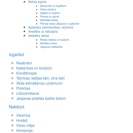
Aktīvā atpūta
Izbraucieni ar kuģīšiem
Ūdens tūrisms
Izjādes ar zirgiem
Fitness un sports
Aktivitātes dabā
Piknika vietas Jelgavā un apkārtnē
Apskates saimniecības, ražotnes
Veselība un labsajūta
Izklaides vietas
Rotaļu istabas un laukumi
Izklaides vietas
Jelgavas naktsdzīve
Izgaršot
Restorāni
Kafejnīcas un krodziņi
Konditorejas
Tējnīcas, kafijas bāri, vīna bāri
Ātrās ēdināšanas uzņēmumi
Picērijas
Līdzņemšanai
Jelgavas pilsētas īpašie ēdieni
Nakšņot
Viesnīca
Hosteļi
Viesu māja
Kempings