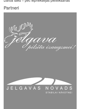
Darba laiks – pēc iepriekšējas pieteikšanās
Partneri