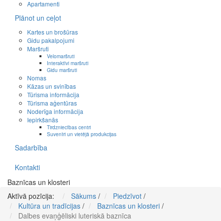
Apartamenti
Plānot un ceļot
Kartes un brošūras
Gidu pakalpojumi
Maršruti
Velomaršruti
Interaktīvi maršruti
Gidu maršruti
Nomas
Kāzas un svinības
Tūrisma informācija
Tūrisma aģentūras
Noderīga informācija
Iepirkšanās
Tirdzniecības centri
Suvenīri un vietējā produkcijas
Sadarbība
Kontakti
Baznīcas un klosteri
Aktīvā pozīcija:
Sākums
/
Piedzīvot
/
Kultūra un tradīcijas
/
Baznīcas un klosteri
/
Dalbes evaņģēliski luteriskā baznīca