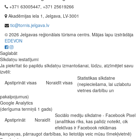
+371 63005447, +371 25619266
Akadēmijas iela 1, Jelgava, LV-3001
tic@tornis.jelgava.lv
© 2026 Jelgavas reģionālais tūrisma centrs. Mājas lapu izstrādāja
EDEVON
Saglabāt
Sīkdatņu iestatījumi
Ja piekrītat šo papildu sīkdatņu izmantošanai, lūdzu, atzīmējiet savu
izvēli:
Statistikas sīkdatne
Apstiprināt visas
Noraidīt visas
(nepieciešama, lai uzlabotu
vietnes darbību un
pakalpojumus)
Google Analytics
(derīguma termiņš 1 gads)
Sociālo mediju sīkdatne - Facebook Pixel
Apstiprināt
Noraidīt
(analītikas rīks, kas palīdz noteikt, cik
efektīvas ir Facebook reklāmas
kampaņas, pārraugot darbības, ko lietotājs veic mūsu tīmekļvietnē)