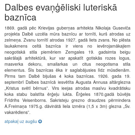
Dalbes evaņģēliski luteriskā
baznīca
1869. gadā pēc Krievijas guberņas arhitekta Nikolaja Guseviča
projekta Dalbē uzcēla mūra baznīcu ar tornīti, kurš atrodas uz
zelmeņa. Zvanu tornītī atrodas 1927. gadā liets zvans. No plēsta
laukakmens celtā baznīca ir viens no ievērojamākajiem
neogotiskā stila piemēriem Zemgales 19. gadsimta beigu
sakrālajā arhitektūrā, kur var apskatīt gotiskās rozes logus,
masverka dekoru, smailarkas un citus neogotisma stila
elementus. Šīs baznīcas ēka ir saglabājusies līdz mūsdienām.
Pirms tam Dalbē bijušas 4 koka baznīcas. 1926. gada 19.
septembrī Dalbes baznīcā iesvētīta Augusta Annusa altārglezna
„Kristus svētī bērnus”. Virs ieejas atrodas masīvu kvadrātisku
koka stabu balstīta ērģeļu lukta. Ērģeles 1870.gadā būvējis
Frīdrihs Veisenborns. Sakristeju grezno draudzes pērmindera
A.Freimaņa 1975.g. dāvinātā liela izmēra (1,5 x 3m) glezna „Sv.
vakarēdiens”.
atpakaļ uz augšu