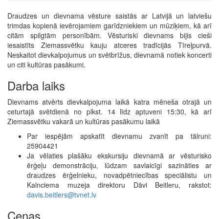
Draudzes un dievnama vēsture saistās ar Latvijā un latviešu
trimdas kopienā ievērojamiem garīdzniekiem un mūziķiem, kā arī
citām spilgtām personībām. Vēsturiski dievnams bijis cieši
iesaistīts Ziemassvētku kauju atceres tradīcijās Tīreļpurvā.
Neskaitot dievkalpojumus un svētbrīžus, dievnamā notiek koncerti
un citi kultūras pasākumi.
Darba laiks
Dievnams atvērts dievkalpojuma laikā katra mēneša otrajā un
ceturtajā svētdienā no plkst. 14 līdz aptuveni 15:30, kā arī
Ziemassvētku vakarā un kultūras pasākumu laikā
Par iespējām apskatīt dievnamu zvanīt pa tālruni:
25904421
Ja vēlaties plašāku ekskursiju dievnamā ar vēsturisko
ērģeļu demonstrāciju, lūdzam savlaicīgi sazināties ar
draudzes ērģelnieku, novadpētniecības speciālistu un
Kalnciema muzeja direktoru Dāvi Beitleru, rakstot:
davis.beitlers@tvnet.lv
Cenas