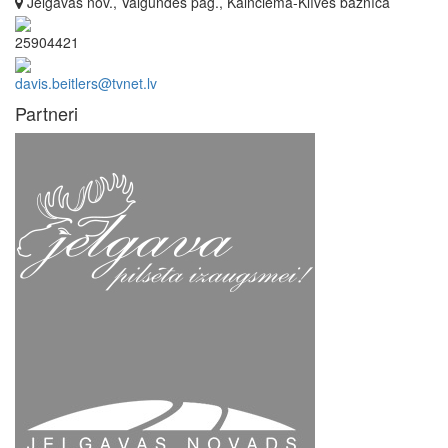
Jelgavas nov., Valgundes pag., Kalnciema-Klīves baznīca
25904421
davis.beitlers@tvnet.lv
Partneri