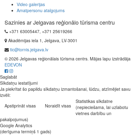
Video galerijas
Amatpersonu atalgojums
Sazinies ar Jelgavas reģionālo tūrisma centru
+371 63005447, +371 25619266
Akadēmijas iela 1, Jelgava, LV-3001
tic@tornis.jelgava.lv
© 2026 Jelgavas reģionālais tūrisma centrs. Mājas lapu izstrādāja
EDEVON
Saglabāt
Sīkdatņu iestatījumi
Ja piekrītat šo papildu sīkdatņu izmantošanai, lūdzu, atzīmējiet savu
izvēli:
Statistikas sīkdatne
Apstiprināt visas
Noraidīt visas
(nepieciešama, lai uzlabotu
vietnes darbību un
pakalpojumus)
Google Analytics
(derīguma termiņš 1 gads)