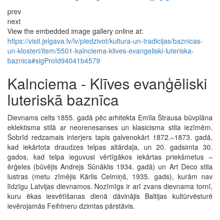
prev
next
View the embedded image gallery online at:
https://visit.jelgava.lv/lv/piedzivot/kultura-un-tradicijas/baznicas-
un-klosteri/item/5501-kalnciema-klives-evangeliski-luteriska-
baznica#sigProId94041b4579
Kalnciema - Klīves evanģēliski
luteriskā baznīca
Dievnams celts 1855. gadā pēc arhitekta Emīla Štrausa būvplāna
eklektisma stilā ar neorenesanses un klasicisma stila iezīmēm.
Šobrīd redzamais interjers tapis galvenokārt 1872.–1873. gadā,
kad iekārtota draudzes telpas altārdaļa, un 20. gadsimta 30.
gados, kad telpa ieguvusi vērtīgākos iekārtas priekšmetus –
ērģeles (būvējis Andrejs Sūnāklis 1934. gadā) un Art Deco stila
lustras (metu zīmējis Kārlis Celmiņš, 1935. gads), kurām nav
līdzīgu Latvijas dievnamos. Nozīmīgs ir arī zvans dievnama tornī,
kuru ēkas iesvētīšanas dienā dāvinājis Baltijas kultūrvēsturē
ievērojamās Feihtneru dzimtas pārstāvis.