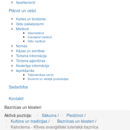
Apartamenti
Plānot un ceļot
Kartes un brošūras
Gidu pakalpojumi
Maršruti
Velomaršruti
Interaktīvi maršruti
Gidu maršruti
Nomas
Kāzas un svinības
Tūrisma informācija
Tūrisma aģentūras
Noderīga informācija
Iepirkšanās
Tirdzniecības centri
Suvenīri un vietējā produkcijas
Sadarbība
Kontakti
Baznīcas un klosteri
Aktīvā pozīcija:
Sākums
/
Piedzīvot
/
Kultūra un tradīcijas
/
Baznīcas un klosteri
/
Kalnciema - Klīves evanģēliski luteriskā baznīca