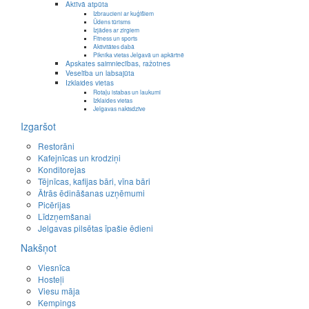
Aktīvā atpūta
Izbraucieni ar kuģīšiem
Ūdens tūrisms
Izjādes ar zirgiem
Fitness un sports
Aktivitātes dabā
Piknika vietas Jelgavā un apkārtnē
Apskates saimniecības, ražotnes
Veselība un labsajūta
Izklaides vietas
Rotaļu istabas un laukumi
Izklaides vietas
Jelgavas naktsdzīve
Izgaršot
Restorāni
Kafejnīcas un krodziņi
Konditorejas
Tējnīcas, kafijas bāri, vīna bāri
Ātrās ēdināšanas uzņēmumi
Picērijas
Līdzņemšanai
Jelgavas pilsētas īpašie ēdieni
Nakšņot
Viesnīca
Hosteļi
Viesu māja
Kempings