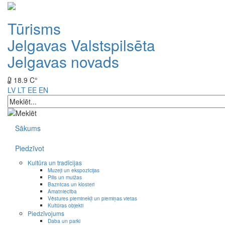
Tūrisms
Jelgavas Valstspilsēta
Jelgavas novads
18.9 C°
LV
LT
EE
EN
Sākums
Piedzīvot
Kultūra un tradīcijas
Muzeji un ekspozīcijas
Pilis un muižas
Baznīcas un klosteri
Amatniecība
Vēstures pieminekļi un piemiņas vietas
Kultūras objekti
Piedzīvojums
Daba un parki