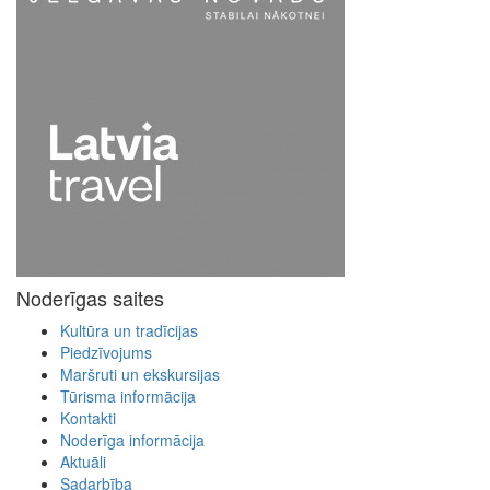
Noderīgas saites
Kultūra un tradīcijas
Piedzīvojums
Maršruti un ekskursijas
Tūrisma informācija
Kontakti
Noderīga informācija
Aktuāli
Sadarbība