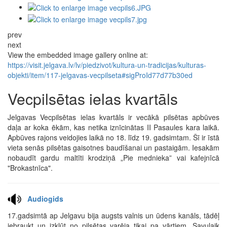
prev
next
View the embedded image gallery online at:
https://visit.jelgava.lv/lv/piedzivot/kultura-un-tradicijas/kulturas-
objekti/item/117-jelgavas-vecpilseta#sigProId77d77b30ed
Vecpilsētas ielas kvartāls
Jelgavas Vecpilsētas ielas kvartāls ir vecākā pilsētas apbūves
daļa ar koka ēkām, kas netika iznīcinātas II Pasaules kara laikā.
Apbūves rajons veidojies laikā no 18. līdz 19. gadsimtam. Šī ir īstā
vieta senās pilsētas gaisotnes baudīšanai un pastaigām. Iesakām
nobaudīt gardu maltīti krodziņā „Pie mednieka” vai kafejnīcā
"Brokastnīca".
Audiogids
17.gadsimtā ap Jelgavu bija augsts valnis un ūdens kanāls, tādēļ
iebraukt un izkļūt no pilsētas varēja tikai pa vārtiem. Savulaik