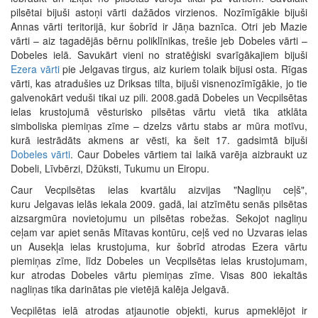
pilsētai bijuši astoņi vārti dažādos virzienos. Nozīmīgākie bijuši
Annas vārti teritorijā, kur šobrīd ir Jāņa baznīca. Otri jeb Mazie
vārti – aiz tagadējās bērnu poliklīnikas, trešie jeb Dobeles vārti –
Dobeles ielā. Savukārt vieni no stratēģiski svarīgākajiem bijuši
Ezera vārti
pie Jelgavas tirgus, aiz kuriem tolaik bijusi osta. Rīgas
vārti, kas atradušies uz Driksas tilta, bijuši visnenozīmīgākie, jo tie
galvenokārt veduši tikai uz pili. 2008.gadā Dobeles un Vecpilsētas
ielas krustojumā vēsturisko pilsētas vārtu vietā tika atklāta
simboliska piemiņas zīme – dzelzs vārtu stabs ar mūra motīvu,
kurā iestrādāts akmens ar vēsti, ka šeit 17. gadsimtā bijuši
Dobeles vārti
. Caur Dobeles vārtiem tai laikā varēja aizbraukt uz
Dobeli, Līvbērzi, Džūksti, Tukumu un Eiropu.
Caur Vecpilsētas ielas kvartālu aizvijas
"Nagliņu ceļš",
kuru Jelgavas ielās iekala 2009. gadā, lai atzīmētu senās pilsētas
aizsargmūra novietojumu un pilsētas robežas. Sekojot nagliņu
ceļam var apiet senās Mītavas kontūru, ceļš ved no Uzvaras ielas
un Ausekļa ielas krustojuma, kur šobrīd atrodas Ezera vārtu
piemiņas zīme, līdz Dobeles un Vecpilsētas ielas krustojumam,
kur atrodas Dobeles vārtu piemiņas zīme. Visas 800 iekaltās
nagliņas tika darinātas pie vietējā kalēja Jelgavā.
Vecpilētas ielā atrodas atjaunotie objekti, kurus apmeklējot ir