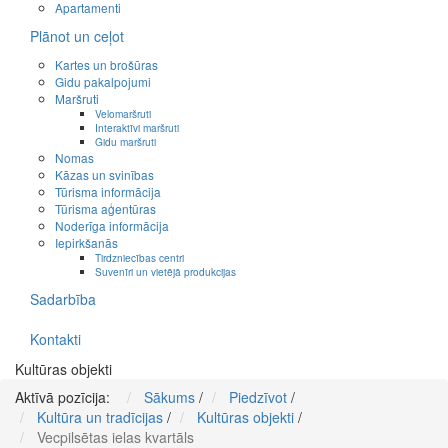
Apartamenti
Plānot un ceļot
Kartes un brošūras
Gidu pakalpojumi
Maršruti
Velomaršruti
Interaktīvi maršruti
Gidu maršruti
Nomas
Kāzas un svinības
Tūrisma informācija
Tūrisma aģentūras
Noderīga informācija
Iepirkšanās
Tirdzniecības centri
Suvenīri un vietējā produkcijas
Sadarbība
Kontakti
Kultūras objekti
Aktīvā pozīcija:
Sākums
/
Piedzīvot
/
Kultūra un tradīcijas
/
Kultūras objekti
/
Vecpilsētas ielas kvartāls