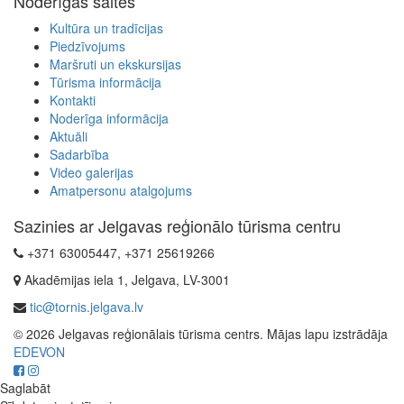
Noderīgas saites
Kultūra un tradīcijas
Piedzīvojums
Maršruti un ekskursijas
Tūrisma informācija
Kontakti
Noderīga informācija
Aktuāli
Sadarbība
Video galerijas
Amatpersonu atalgojums
Sazinies ar Jelgavas reģionālo tūrisma centru
+371 63005447, +371 25619266
Akadēmijas iela 1, Jelgava, LV-3001
tic@tornis.jelgava.lv
© 2026 Jelgavas reģionālais tūrisma centrs. Mājas lapu izstrādāja
EDEVON
Saglabāt