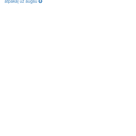
atpakaļ uz augšu