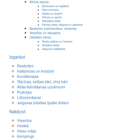
Aktīvā atpūta
Izbraucieni ar kuģīšiem
Ūdens tūrisms
Izjādes ar zirgiem
Fitness un sports
Aktivitātes dabā
Piknika vietas Jelgavā un apkārtnē
Apskates saimniecības, ražotnes
Veselība un labsajūta
Izklaides vietas
Rotaļu istabas un laukumi
Izklaides vietas
Jelgavas naktsdzīve
Izgaršot
Restorāni
Kafejnīcas un krodziņi
Konditorejas
Tējnīcas, kafijas bāri, vīna bāri
Ātrās ēdināšanas uzņēmumi
Picērijas
Līdzņemšanai
Jelgavas pilsētas īpašie ēdieni
Nakšņot
Viesnīca
Hosteļi
Viesu māja
Kempings