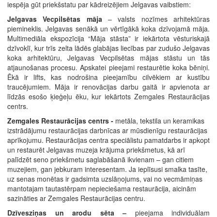
iespēja gūt priekšstatu par kādreizējiem Jelgavas vaibstiem:
Jelgavas Vecpilsētas māja
– valsts nozīmes arhitektūras
piemineklis. Jelgavas senākā un vērtīgākā koka dzīvojamā māja.
Multimediāla ekspozīcija “Māja stāsta” ir iekārtota vēsturiskajā
dzīvoklī, kur trīs zelta lādēs glabājas liecības par zudušo Jelgavas
koka arhitektūru, Jelgavas Vecpilsētas mājas stāstu un tās
atjaunošanas procesu. Apskatei pieejami restaurētie koka bēniņi.
Ēkā ir lifts, kas nodrošina pieejamību cilvēkiem ar kustību
traucējumiem. Māja ir renovācijas darbu gaitā ir apvienota ar
līdzās esošo ķieģeļu ēku, kur iekārtots Zemgales Restaurācijas
centrs.
Zemgales Restaurācijas centrs -
metāla, tekstila un keramikas
izstrādājumu restaurācijas darbnīcas ar mūsdienīgu restaurācijas
aprīkojumu. Restaurācijas centra speciālistu pamatdarbs ir apkopt
un restaurēt Jelgavas muzeja krājuma priekšmetus, kā arī
palīdzēt seno priekšmetu saglabāšanā ikvienam – gan citiem
muzejiem, gan jebkuram interesentam. Ja ieplīsusi smalka tasīte,
uz senas monētas ir gadsimta uzslāņojums, vai no vecmāmiņas
mantotajam tautastērpam nepieciešama restaurācija, aicinām
sazināties ar Zemgales Restaurācijas centru.
Dzīvesziņas un arodu sēta –
pieejama individuālam