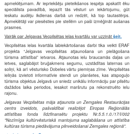
apmeklējumam. Ar iepriekšēju pieteikšanos iespēja apskatīt ēku
speciālista pavadībā, iepazīt tās vēsturi un iekārtojumu, gūt
ieskatu audēju ikdienas darbā un redzēt, kā top tautastērps.
Apmeklētāji var piesēsties pie stellēm un paši izmēģināt aušanas
prasmes.
Vairāk par Jelgavas Vecpilsētas ielas kvartālu var uzzināt
šeit.
Vecpilsētas ielas kvartāla labiekārtošanas darbi tika veikti ERAF
projekta “Jelgavas vecpilsētas atjaunošana un pielāgošana
tūrisma attīstībai” ietvaros. Atjaunotas ielu braucamās daļas un
ietves, saglabājot bruģakmens segumu, uzstādītas laternas un
soliņi, kā arī vēsturisko Dobeles vārtu piemiņas zīme. Vecpilsētas
ieliņās izvietoti informatīvie stendi un planšetes, kas atspoguļo
tūrisma objektus Jelgavā un sniedz unikālu informāciju par pilsētu
dažādos laika periodos, iesakot maršrutu pa rekonstruēto ielu
rajonu.
Jelgavas Vecpilsētas māja atjaunota un Zemgales Restaurācijas
centrs izveidots, pašvaldībai realizējot Eiropas Reģionālās
attīstības fonda līdzfinansētu projektu Nr.5.5.1.0./17/I/002
"Nozīmīga kultūrvēsturiskā mantojuma saglabāšana un attīstība
kultūras tūrisma piedāvājuma pilnveidošanai Zemgales reģionā".