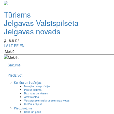
Tūrisms
Jelgavas Valstspilsēta
Jelgavas novads
18.8 C°
LV
LT
EE
EN
Sākums
Piedzīvot
Kultūra un tradīcijas
Muzeji un ekspozīcijas
Pilis un muižas
Baznīcas un klosteri
Amatniecība
Vēstures pieminekļi un piemiņas vietas
Kultūras objekti
Piedzīvojums
Daba un parki