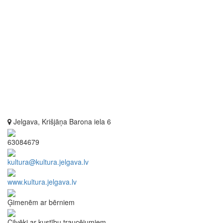
Jelgava, Krišjāņa Barona iela 6
63084679
kultura@kultura.jelgava.lv
www.kultura.jelgava.lv
Ģimenēm ar bērniem
Cilvēki ar kustību traucējumiem