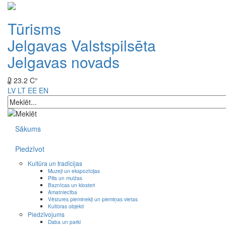
Tūrisms
Jelgavas Valstspilsēta
Jelgavas novads
23.2 C°
LV
LT
EE
EN
Sākums
Piedzīvot
Kultūra un tradīcijas
Muzeji un ekspozīcijas
Pilis un muižas
Baznīcas un klosteri
Amatniecība
Vēstures pieminekļi un piemiņas vietas
Kultūras objekti
Piedzīvojums
Daba un parki