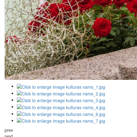
prev
next