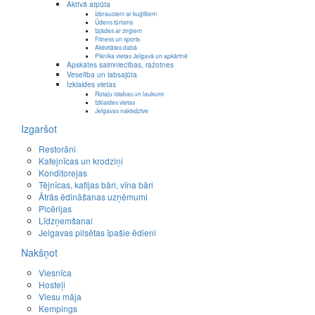
Aktīvā atpūta
Izbraucieni ar kuģīšiem
Ūdens tūrisms
Izjādes ar zirgiem
Fitness un sports
Aktivitātes dabā
Piknika vietas Jelgavā un apkārtnē
Apskates saimniecības, ražotnes
Veselība un labsajūta
Izklaides vietas
Rotaļu istabas un laukumi
Izklaides vietas
Jelgavas naktsdzīve
Izgaršot
Restorāni
Kafejnīcas un krodziņi
Konditorejas
Tējnīcas, kafijas bāri, vīna bāri
Ātrās ēdināšanas uzņēmumi
Picērijas
Līdzņemšanai
Jelgavas pilsētas īpašie ēdieni
Nakšņot
Viesnīca
Hosteļi
Viesu māja
Kempings