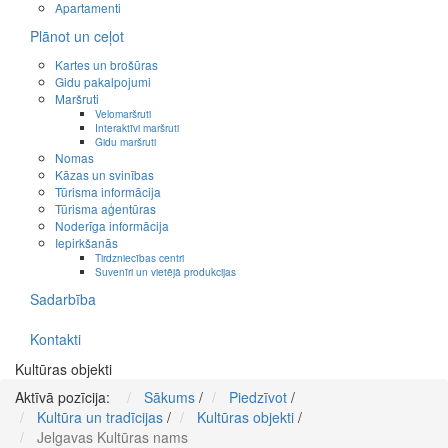
Apartamenti
Plānot un ceļot
Kartes un brošūras
Gidu pakalpojumi
Maršruti
Velomaršruti
Interaktīvi maršruti
Gidu maršruti
Nomas
Kāzas un svinības
Tūrisma informācija
Tūrisma aģentūras
Noderīga informācija
Iepirkšanās
Tirdzniecības centri
Suvenīri un vietējā produkcijas
Sadarbība
Kontakti
Kultūras objekti
Aktīvā pozīcija:
Sākums
/
Piedzīvot
/
Kultūra un tradīcijas
/
Kultūras objekti
/
Jelgavas Kultūras nams