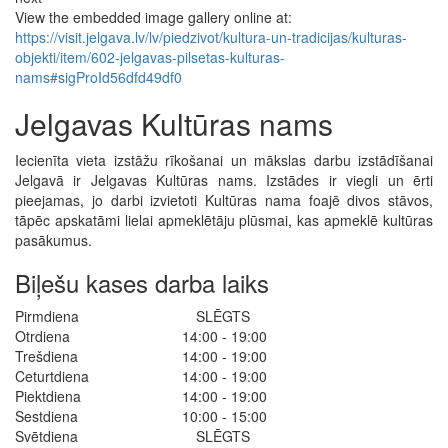
View the embedded image gallery online at:
https://visit.jelgava.lv/lv/piedzivot/kultura-un-tradicijas/kulturas-
objekti/item/602-jelgavas-pilsetas-kulturas-
nams#sigProId56dfd49df0
Jelgavas Kultūras nams
Iecienīta vieta izstāžu rīkošanai un mākslas darbu izstādīšanai
Jelgavā ir Jelgavas Kultūras nams. Izstādes ir viegli un ērti
pieejamas, jo darbi izvietoti Kultūras nama foajē divos stāvos,
tāpēc apskatāmi lielai apmeklētāju plūsmai, kas apmeklē kultūras
pasākumus.
Biļešu kases darba laiks
Pirmdiena
SLĒGTS
Otrdiena
14:00 - 19:00
Trešdiena
14:00 - 19:00
Ceturtdiena
14:00 - 19:00
Piektdiena
14:00 - 19:00
Sestdiena
10:00 - 15:00
Svētdiena
SLĒGTS