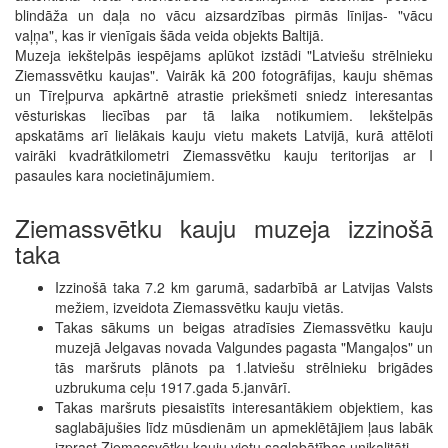
blindāža un daļa no vācu aizsardzības pirmās līnijas- "vācu
vaļņa", kas ir vienīgais šāda veida objekts Baltijā.
Muzeja iekštelpās iespējams aplūkot izstādi "Latviešu strēlnieku
Ziemassvētku kaujas". Vairāk kā 200 fotogrāfijas, kauju shēmas
un Tīreļpurva apkārtnē atrastie priekšmeti sniedz interesantas
vēsturiskas liecības par tā laika notikumiem. Iekštelpās
apskatāms arī lielākais kauju vietu makets Latvijā, kurā attēloti
vairāki kvadrātkilometri Ziemassvētku kauju teritorijas ar I
pasaules kara nocietinājumiem.
Ziemassvētku kauju muzeja izzinošā
taka
Izzinošā taka 7.2 km garumā, sadarbībā ar Latvijas Valsts
mežiem, izveidota Ziemassvētku kauju vietās.
Takas sākums un beigas atradīsies Ziemassvētku kauju
muzejā Jelgavas novada Valgundes pagasta "Mangaļos" un
tās maršruts plānots pa 1.latviešu strēlnieku brigādes
uzbrukuma ceļu 1917.gada 5.janvārī.
Takas maršruts piesaistīts interesantākiem objektiem, kas
saglabājušies līdz mūsdienām un apmeklētājiem ļaus labāk
izprast Ziemassvētku kauju vietu saglabātības unikalitāti.