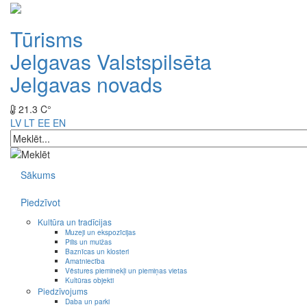
Tūrisms
Jelgavas Valstspilsēta
Jelgavas novads
21.3 C°
LV
LT
EE
EN
Sākums
Piedzīvot
Kultūra un tradīcijas
Muzeji un ekspozīcijas
Pilis un muižas
Baznīcas un klosteri
Amatniecība
Vēstures pieminekļi un piemiņas vietas
Kultūras objekti
Piedzīvojums
Daba un parki