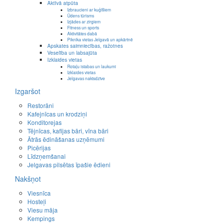
Aktīvā atpūta
Izbraucieni ar kuģīšiem
Ūdens tūrisms
Izjādes ar zirgiem
Fitness un sports
Aktivitātes dabā
Piknika vietas Jelgavā un apkārtnē
Apskates saimniecības, ražotnes
Veselība un labsajūta
Izklaides vietas
Rotaļu istabas un laukumi
Izklaides vietas
Jelgavas naktsdzīve
Izgaršot
Restorāni
Kafejnīcas un krodziņi
Konditorejas
Tējnīcas, kafijas bāri, vīna bāri
Ātrās ēdināšanas uzņēmumi
Picērijas
Līdzņemšanai
Jelgavas pilsētas īpašie ēdieni
Nakšņot
Viesnīca
Hosteļi
Viesu māja
Kempings