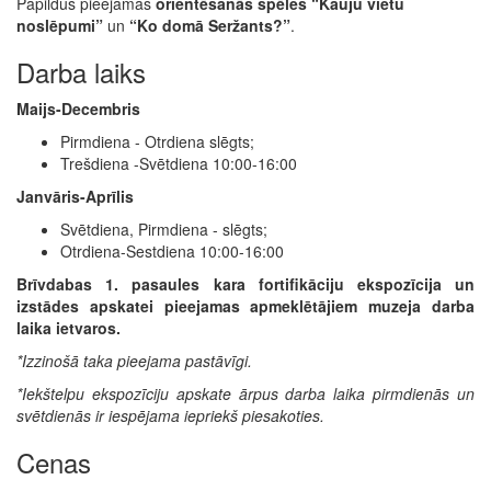
Papildus pieejamas
orientēšanās spēles “Kauju vietu
noslēpumi”
un
“Ko domā Seržants?”
.
Darba laiks
Maijs-Decembris
Pirmdiena - Otrdiena slēgts;
Trešdiena -Svētdiena 10:00-16:00
Janvāris-Aprīlis
Svētdiena, Pirmdiena - slēgts;
Otrdiena-Sestdiena 10:00-16:00
Brīvdabas 1. pasaules kara fortifikāciju ekspozīcija un
izstādes apskatei pieejamas apmeklētājiem muzeja darba
laika ietvaros.
*Izzinošā taka pieejama pastāvīgi.
*Iekštelpu ekspozīciju apskate ārpus darba laika pirmdienās un
svētdienās ir iespējama iepriekš piesakoties.
Cenas