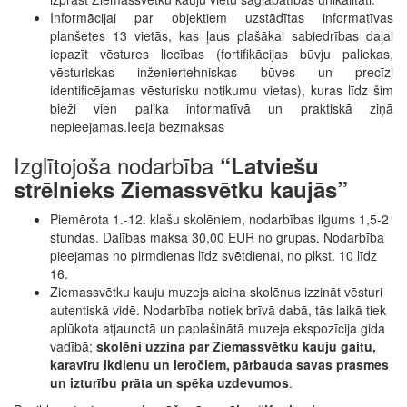
Informācijai par objektiem uzstādītas informatīvas
planšetes 13 vietās, kas ļaus plašākai sabiedrības daļai
iepazīt vēstures liecības (fortifikācijas būvju paliekas,
vēsturiskas inženiertehniskas būves un precīzi
identificējamas vēsturisku notikumu vietas), kuras līdz šim
bieži vien palika informatīvā un praktiskā ziņā
nepieejamas.Ieeja bezmaksas
Izglītojoša nodarbība
“Latviešu
strēlnieks Ziemassvētku kaujās”
Piemērota 1.-12. klašu skolēniem, nodarbības ilgums 1,5-2
stundas. Dalības maksa 30,00 EUR no grupas. Nodarbība
pieejamas no pirmdienas līdz svētdienai, no plkst. 10 līdz
16.
Ziemassvētku kauju muzejs aicina skolēnus izzināt vēsturi
autentiskā vidē. Nodarbība notiek brīvā dabā, tās laikā tiek
aplūkota atjaunotā un paplašinātā muzeja ekspozīcija gida
vadībā;
skolēni uzzina par Ziemassvētku kauju gaitu,
karavīru ikdienu un ieročiem, pārbauda savas prasmes
un izturību prāta un spēka uzdevumos
.