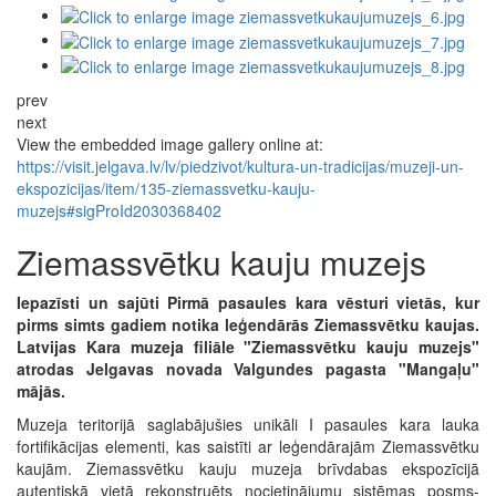
prev
next
View the embedded image gallery online at:
https://visit.jelgava.lv/lv/piedzivot/kultura-un-tradicijas/muzeji-un-
ekspozicijas/item/135-ziemassvetku-kauju-
muzejs#sigProId2030368402
Ziemassvētku kauju muzejs
Iepazīsti un sajūti Pirmā pasaules kara vēsturi vietās, kur
pirms simts gadiem notika leģendārās Ziemassvētku kaujas.
Latvijas Kara muzeja filiāle "Ziemassvētku kauju muzejs"
atrodas Jelgavas novada Valgundes pagasta "Mangaļu"
mājās.
Muzeja teritorijā saglabājušies unikāli I pasaules kara lauka
fortifikācijas elementi, kas saistīti ar leģendārajām Ziemassvētku
kaujām. Ziemassvētku kauju muzeja brīvdabas ekspozīcijā
autentiskā vietā rekonstruēts nocietinājumu sistēmas posms-