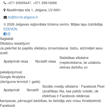
+371 63005447, +371 25619266
Akadēmijas iela 1, Jelgava, LV-3001
tic@tornis.jelgava.lv
© 2026 Jelgavas reģionālais tūrisma centrs. Mājas lapu izstrādāja
EDEVON
Saglabāt
Sīkdatņu iestatījumi
Ja piekrītat šo papildu sīkdatņu izmantošanai, lūdzu, atzīmējiet savu
izvēli:
Statistikas sīkdatne
Apstiprināt visas
Noraidīt visas
(nepieciešama, lai uzlabotu
vietnes darbību un
pakalpojumus)
Google Analytics
(derīguma termiņš 1 gads)
Sociālo mediju sīkdatne - Facebook Pixel
Apstiprināt
Noraidīt
(analītikas rīks, kas palīdz noteikt, cik
efektīvas ir Facebook reklāmas
kampaņas, pārraugot darbības, ko lietotājs veic mūsu tīmekļvietnē)
Facebook