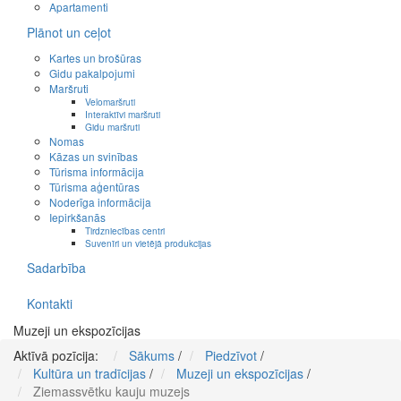
Apartamenti
Plānot un ceļot
Kartes un brošūras
Gidu pakalpojumi
Maršruti
Velomaršruti
Interaktīvi maršruti
Gidu maršruti
Nomas
Kāzas un svinības
Tūrisma informācija
Tūrisma aģentūras
Noderīga informācija
Iepirkšanās
Tirdzniecības centri
Suvenīri un vietējā produkcijas
Sadarbība
Kontakti
Muzeji un ekspozīcijas
Aktīvā pozīcija:
Sākums
/
Piedzīvot
/
Kultūra un tradīcijas
/
Muzeji un ekspozīcijas
/
Ziemassvētku kauju muzejs