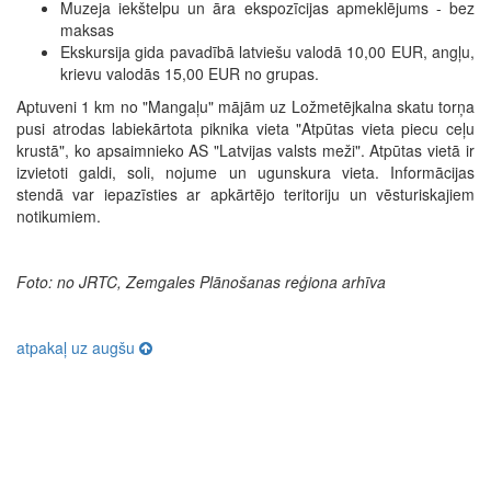
Muzeja iekštelpu un āra ekspozīcijas apmeklējums - bez
maksas
Ekskursija gida pavadībā latviešu valodā 10,00 EUR, angļu,
krievu valodās 15,00 EUR no grupas.
Aptuveni 1 km no "Mangaļu" mājām uz Ložmetējkalna skatu torņa
pusi atrodas labiekārtota piknika vieta "Atpūtas vieta piecu ceļu
krustā", ko apsaimnieko AS "Latvijas valsts meži". Atpūtas vietā ir
izvietoti galdi, soli, nojume un ugunskura vieta. Informācijas
stendā var iepazīsties ar apkārtējo teritoriju un vēsturiskajiem
notikumiem.
Foto: no JRTC, Zemgales Plānošanas reģiona arhīva
atpakaļ uz augšu