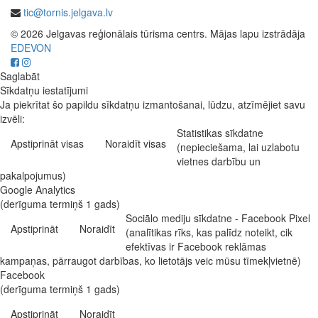
tic@tornis.jelgava.lv
© 2026 Jelgavas reģionālais tūrisma centrs. Mājas lapu izstrādāja
EDEVON
Saglabāt
Sīkdatņu iestatījumi
Ja piekrītat šo papildu sīkdatņu izmantošanai, lūdzu, atzīmējiet savu
izvēli:
Statistikas sīkdatne
Apstiprināt visas
Noraidīt visas
(nepieciešama, lai uzlabotu
vietnes darbību un
pakalpojumus)
Google Analytics
(derīguma termiņš 1 gads)
Sociālo mediju sīkdatne - Facebook Pixel
Apstiprināt
Noraidīt
(analītikas rīks, kas palīdz noteikt, cik
efektīvas ir Facebook reklāmas
kampaņas, pārraugot darbības, ko lietotājs veic mūsu tīmekļvietnē)
Facebook
(derīguma termiņš 1 gads)
Apstiprināt
Noraidīt