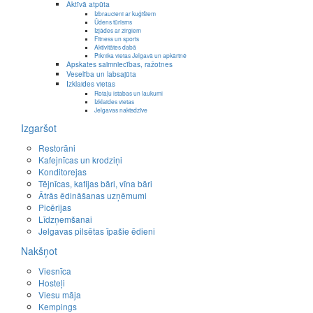
Aktīvā atpūta
Izbraucieni ar kuģīšiem
Ūdens tūrisms
Izjādes ar zirgiem
Fitness un sports
Aktivitātes dabā
Piknika vietas Jelgavā un apkārtnē
Apskates saimniecības, ražotnes
Veselība un labsajūta
Izklaides vietas
Rotaļu istabas un laukumi
Izklaides vietas
Jelgavas naktsdzīve
Izgaršot
Restorāni
Kafejnīcas un krodziņi
Konditorejas
Tējnīcas, kafijas bāri, vīna bāri
Ātrās ēdināšanas uzņēmumi
Picērijas
Līdzņemšanai
Jelgavas pilsētas īpašie ēdieni
Nakšņot
Viesnīca
Hosteļi
Viesu māja
Kempings