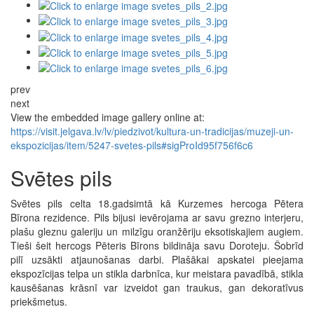
prev
next
View the embedded image gallery online at:
https://visit.jelgava.lv/lv/piedzivot/kultura-un-tradicijas/muzeji-un-
ekspozicijas/item/5247-svetes-pils#sigProId95f756f6c6
Svētes pils
Svētes pils celta 18.gadsimtā kā Kurzemes hercoga Pētera
Bīrona rezidence. Pils bijusi ievērojama ar savu grezno interjeru,
plašu gleznu galeriju un milzīgu oranžēriju eksotiskajiem augiem.
Tieši šeit hercogs Pēteris Bīrons bildināja savu Doroteju. Šobrīd
pilī uzsākti atjaunošanas darbi. Plašākai apskatei pieejama
ekspozīcijas telpa un stikla darbnīca, kur meistara pavadībā, stikla
kausēšanas krāsnī var izveidot gan traukus, gan dekoratīvus
priekšmetus.