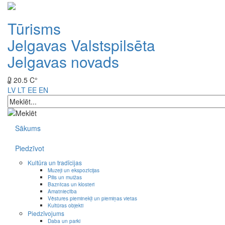
Tūrisms
Jelgavas Valstspilsēta
Jelgavas novads
20.5 C°
LV
LT
EE
EN
Sākums
Piedzīvot
Kultūra un tradīcijas
Muzeji un ekspozīcijas
Pilis un muižas
Baznīcas un klosteri
Amatniecība
Vēstures pieminekļi un piemiņas vietas
Kultūras objekti
Piedzīvojums
Daba un parki