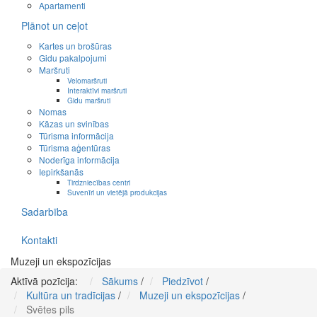
Apartamenti
Plānot un ceļot
Kartes un brošūras
Gidu pakalpojumi
Maršruti
Velomaršruti
Interaktīvi maršruti
Gidu maršruti
Nomas
Kāzas un svinības
Tūrisma informācija
Tūrisma aģentūras
Noderīga informācija
Iepirkšanās
Tirdzniecības centri
Suvenīri un vietējā produkcijas
Sadarbība
Kontakti
Muzeji un ekspozīcijas
Aktīvā pozīcija:
Sākums
/
Piedzīvot
/
Kultūra un tradīcijas
/
Muzeji un ekspozīcijas
/
Svētes pils