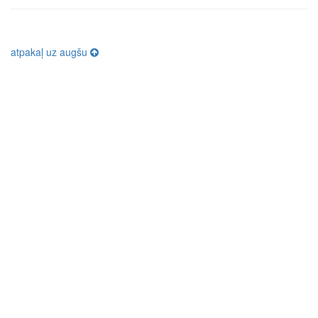
atpakaļ uz augšu