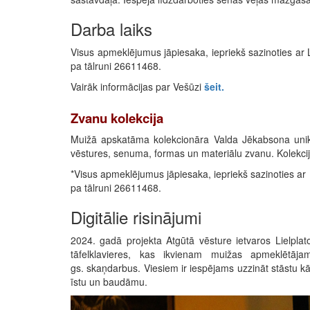
Darba laiks
Visus apmeklējumus jāpiesaka, iepriekš sazinoties ar 
pa tālruni 26611468.
Vairāk informācijas par Vešūzi
šeit.
Zvanu kolekcija
Muižā apskatāma kolekcionāra Valda Jēkabsona unikā
vēstures, senuma, formas un materiālu zvanu. Kolekcija
*Visus apmeklējumus jāpiesaka, iepriekš sazinoties ar
pa tālruni 26611468.
Digitālie risinājumi
2024. gadā projekta Atgūtā vēsture ietvaros Lielplat
tāfelklavieres, kas ikvienam muižas apmeklētāj
gs. skaņdarbus. Viesiem ir iespējams uzzināt stāstu kā
īstu un baudāmu.