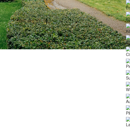
Ē
Ko
Kā
Ģ
Ci
Pi
Su
Wi
Au
Pi
La