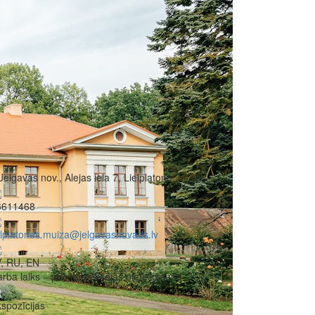
Jelgavas nov., Alejas iela 7, Lielplatone
6611468
elplatones.muiza@jelgavasnovads.lv
, RU, EN
rba laiks – pēc iepriekšējas pieteikšanās
spozīcijas