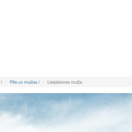
/
Pilis un muižas
/
Lielplatones muiža