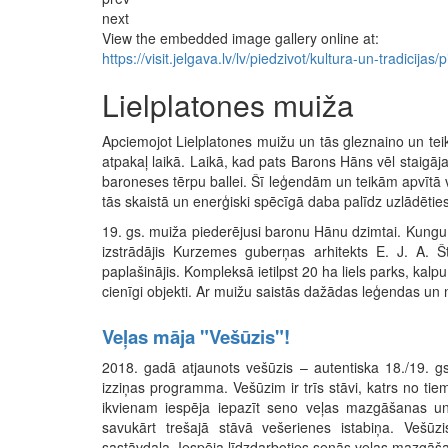
next
View the embedded image gallery online at:
https://visit.jelgava.lv/lv/piedzivot/kultura-un-tradici
Lielplatones muiža
Apciemojot Lielplatones muižu un tās gleznaino un tei
atpakaļ laikā. Laikā, kad pats Barons Hāns vēl staigā
baroneses tērpu ballei. Šī leģendām un teikām apvītā v
tās skaistā un enerģiski spēcīgā daba palīdz uzlādētie
19. gs. muiža piederējusi baronu Hānu dzimtai. Kungu
izstrādājis Kurzemes guberņas arhitekts E. J. A. 
paplašinājis. Kompleksā ietilpst 20 ha liels parks, kalp
cienīgi objekti. Ar muižu saistās dažādas leģendas un n
Veļas māja "Vešūzis"!
2018. gadā atjaunots vešūzis – autentiska 18./19. g
izziņas programma. Vešūzim ir trīs stāvi, katrs no tiem
ikvienam iespēja iepazīt seno veļas mazgāšanas un 
savukārt trešajā stāvā vešerienes istabiņa. Vešūz
sastāvdaļa. ​Iespēja līdzdarboties senās veļas mazgā