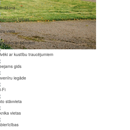
dināšana
nferenču telpas
zu vieta
imenēm ar bērniem
lvēki ar kustību traucējumiem
eejams gids
venīru iegāde
-Fi
to stāvvieta
knika vietas
bierīcības