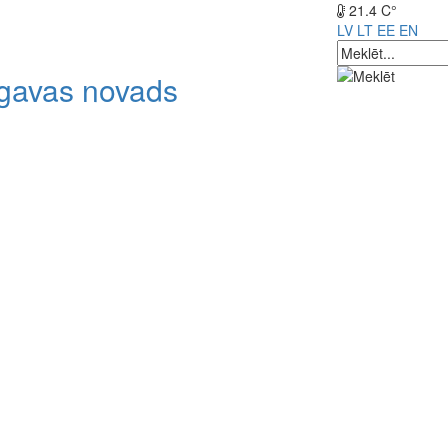
21.4 C°
LV
LT
EE
EN
lgavas novads