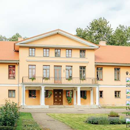
2
li
LV
Da
Ek