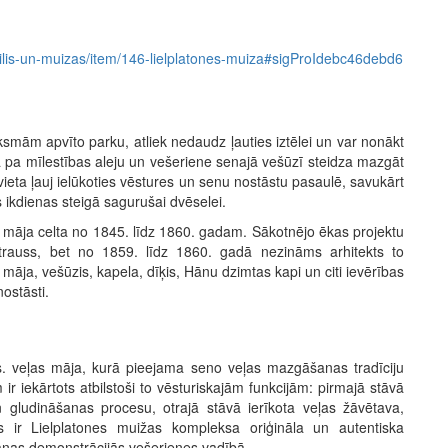
jas/pilis-un-muizas/item/146-lielplatones-muiza#sigProIdebc46debd6
ksmām apvīto parku, atliek nedaudz ļauties iztēlei un var nonākt
ja pa mīlestības aleju un vešeriene senajā vešūzī steidza mazgāt
ieta ļauj ielūkoties vēstures un senu nostāstu pasaulē, savukārt
s ikdienas steigā sagurušai dvēselei.
 māja celta no 1845. līdz 1860. gadam. Sākotnējo ēkas projektu
Štrauss, bet no 1859. līdz 1860. gadā nezināms arhitekts to
u māja, vešūzis, kapela, dīķis, Hānu dzimtas kapi un citi ievērības
ostāsti.
s. veļas māja, kurā pieejama seno veļas mazgāšanas tradīciju
 ir iekārtots atbilstoši to vēsturiskajām funkcijām: pirmajā stāvā
gludināšanas procesu, otrajā stāvā ierīkota veļas žāvētava,
is ir Lielplatones muižas kompleksa oriģināla un autentiska
šanas demonstrācijās vešerienes vadībā.