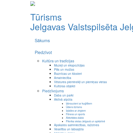
Tūrisms
Jelgavas Valstspilsēta
Je
Sākums
Piedzīvot
Kultūra un tradīcijas
Muzeji un ekspozīcijas
Pilis un muižas
Baznīcas un klosteri
Amatniecība
Vēstures pieminekļi un piemiņas vietas
Kultūras objekti
Piedzīvojums
Daba un parki
Aktīvā atpūta
Izbraucieni ar kuģīšiem
Ūdens tūrisms
Izjādes ar zirgiem
Fitness un sports
Aktivitātes dabā
Piknika vietas Jelgavā un apkārtnē
Apskates saimniecības, ražotnes
Veselība un labsajūta