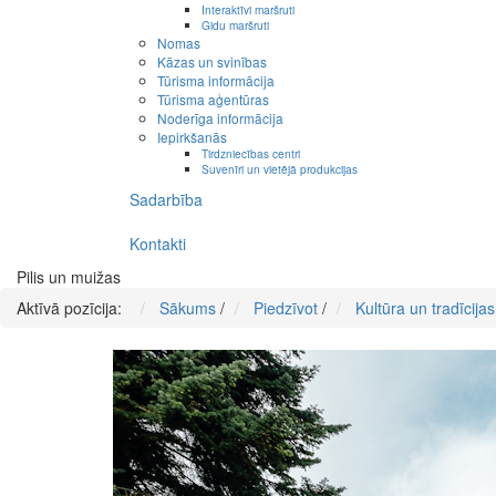
Interaktīvi maršruti
Gidu maršruti
Nomas
Kāzas un svinības
Tūrisma informācija
Tūrisma aģentūras
Noderīga informācija
Iepirkšanās
Tirdzniecības centri
Suvenīri un vietējā produkcijas
Sadarbība
Kontakti
Pilis un muižas
Aktīvā pozīcija:
Sākums
/
Piedzīvot
/
Kultūra un tradīcijas