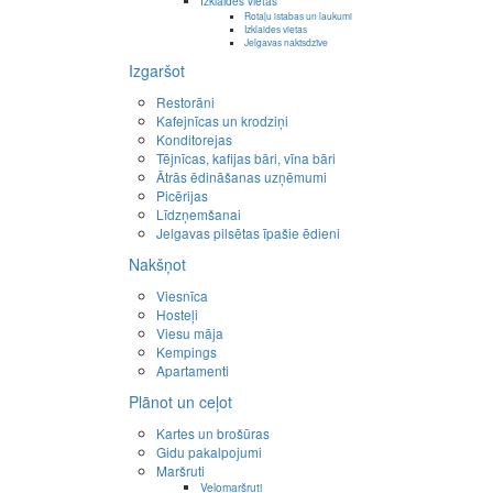
Izklaides vietas
Rotaļu istabas un laukumi
Izklaides vietas
Jelgavas naktsdzīve
Izgaršot
Restorāni
Kafejnīcas un krodziņi
Konditorejas
Tējnīcas, kafijas bāri, vīna bāri
Ātrās ēdināšanas uzņēmumi
Picērijas
Līdzņemšanai
Jelgavas pilsētas īpašie ēdieni
Nakšņot
Viesnīca
Hosteļi
Viesu māja
Kempings
Apartamenti
Plānot un ceļot
Kartes un brošūras
Gidu pakalpojumi
Maršruti
Velomaršruti