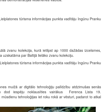
Lielplatones tūrisma informācijas punkta vadītāju Ingūnu Pranku
lā zvanu kolekcija, kurā ietilpst ap 1000 dažādas izcelsmes,
 uzskatāma par Baltijā lielāko zvanu kolekciju.
 Lielplatones tūrisma informācijas punkta vadītāju Ingūnu Pranku
ones muižā ar digitālo tehnoloģiju palīdzību atdzimušas senās
am dod iespēju noklausīties vairākus Ferenca Lista 19.
 mūsdienu tehnoloģijas iet roku rokā ar vēsturi, padarot to atkal