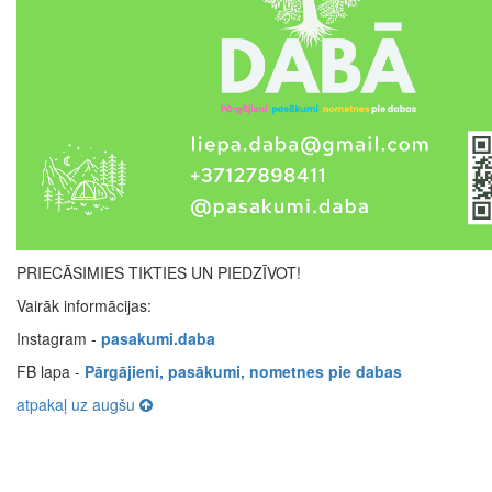
PRIECĀSIMIES TIKTIES UN PIEDZĪVOT!
Vairāk informācijas:
Instagram -
pasakumi.daba
FB lapa -
Pārgājieni, pasākumi, nometnes pie dabas
atpakaļ uz augšu