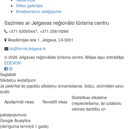
Video galerijas
Amatpersonu atalgojums
Sazinies ar Jelgavas reģionālo tūrisma centru
+371 63005447, +371 25619266
Akadēmijas iela 1, Jelgava, LV-3001
tic@tornis.jelgava.lv
© 2026 Jelgavas reģionālais tūrisma centrs. Mājas lapu izstrādāja
EDEVON
Saglabāt
Sīkdatņu iestatījumi
Ja piekrītat šo papildu sīkdatņu izmantošanai, lūdzu, atzīmējiet savu
izvēli:
Statistikas sīkdatne
Apstiprināt visas
Noraidīt visas
(nepieciešama, lai uzlabotu
vietnes darbību un
pakalpojumus)
Google Analytics
(derīguma termiņš 1 gads)