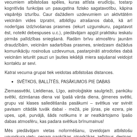
vecumiem atbilstošas spēles, kuras attīsta erudīciju, tostarp
kognitīvās funkcijas un paaugstina fizisko sagatavotību, kāpina
vispārējo izturību. Caur dažādiem uzdevumiem un aktivitātēm
veicinām vides izpratni, atbildīgu atrašanos dabā, kā arī
noderīgas izdzīvošanas prasmes (iekurt uzgunskuru, pagatavot
ēst, noteikt debespuses u.c.), piedāvājam apgūt praktisku ieskatu
pirmās palīdzības sniegšanā. Radām brīvu atmosfēru jaunām
draudzībām, veicinām sadarbības prasmes, sniedzasm dažādus
komunikāciju rosinošus uzdevumus, pastarpināti atrodoties dabā
veicinām ieturēt pauzi un ļauties iekšējā miera sajušanai veidojot
kontaktu ar sevi.
Katrai vecuma grupai tiek veidotas atbilstošas distances.
SVĒTKOS, BALLĪTĒS, PASĀKUMOS PIE DABAS
Ziemassvētki, Lieldienas, Līgo, astroloģiskie saulgrieži, pankūku
svētki, dzimšanas diena vai īpašā vārda diena, ģimenes svētki,
grupu vai klases saliedēšanās pasākumi – svētkus var svinēt
pavisam citādāk tuvāk dabai - mežā, pie jūras, pie ezera, pie
upes, upē, purvājā, šāds notikums ir ar neatkārtojamo īpašo
dabas atmosfēru, kas padara svētkus brīnumainus!
Mēs piedāvājam vietas noformēšanu, izveidojam atbilstošu
ugunskura vietu, cepam pankūkas, piparkūkas, zefīriņus, desiņas,