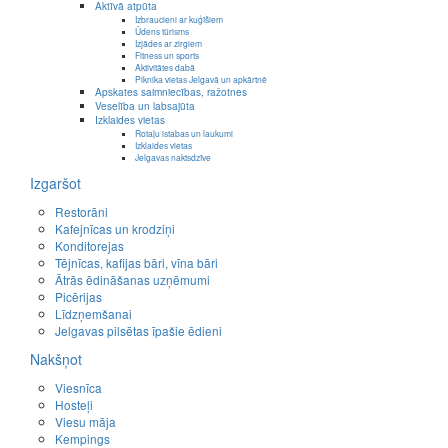
Aktīvā atpūta
Izbraucieni ar kuģīšiem
Ūdens tūrisms
Izjādes ar zirgiem
Fitness un sports
Aktivitātes dabā
Piknika vietas Jelgavā un apkārtnē
Apskates saimniecības, ražotnes
Veselība un labsajūta
Izklaides vietas
Rotaļu istabas un laukumi
Izklaides vietas
Jelgavas naktsdzīve
Izgaršot
Restorāni
Kafejnīcas un krodziņi
Konditorejas
Tējnīcas, kafijas bāri, vīna bāri
Ātrās ēdināšanas uzņēmumi
Picērijas
Līdzņemšanai
Jelgavas pilsētas īpašie ēdieni
Nakšņot
Viesnīca
Hosteļi
Viesu māja
Kempings