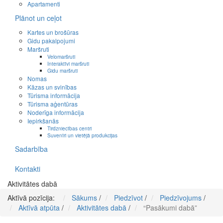
Apartamenti
Plānot un ceļot
Kartes un brošūras
Gidu pakalpojumi
Maršruti
Velomaršruti
Interaktīvi maršruti
Gidu maršruti
Nomas
Kāzas un svinības
Tūrisma informācija
Tūrisma aģentūras
Noderīga informācija
Iepirkšanās
Tirdzniecības centri
Suvenīri un vietējā produkcijas
Sadarbība
Kontakti
Aktivitātes dabā
Aktīvā pozīcija:
Sākums
/
Piedzīvot
/
Piedzīvojums
/
Aktīvā atpūta
/
Aktivitātes dabā
/
“Pasākumi dabā”