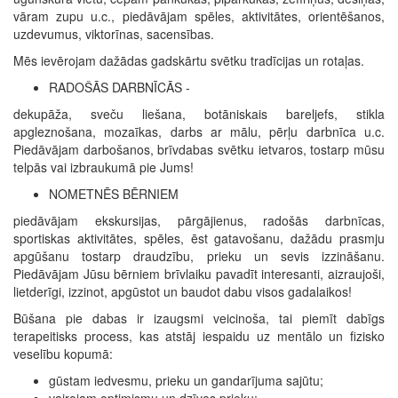
vāram zupu u.c., piedāvājam spēles, aktivitātes, orientēšanos,
uzdevumus, viktorīnas, sacensības.
Mēs ievērojam dažādas gadskārtu svētku tradīcijas un rotaļas.
RADOŠĀS DARBNĪCĀS -
dekupāža, sveču liešana, botāniskais bareljefs, stikla
apgleznošana, mozaīkas, darbs ar mālu, pērļu darbnīca u.c.
Piedāvājam darbošanos, brīvdabas svētku ietvaros, tostarp mūsu
telpās vai izbraukumā pie Jums!
NOMETNĒS BĒRNIEM
piedāvājam ekskursijas, pārgājienus, radošās darbnīcas,
sportiskas aktivitātes, spēles, ēst gatavošanu, dažādu prasmju
apgūšanu tostarp draudzību, prieku un sevis izzināšanu.
Piedāvājam Jūsu bērniem brīvlaiku pavadīt interesanti, aizraujoši,
lietderīgi, izzinot, apgūstot un baudot dabu visos gadalaikos!
Būšana pie dabas ir izaugsmi veicinoša, tai piemīt dabīgs
terapeitisks process, kas atstāj iespaidu uz mentālo un fizisko
veselību kopumā:
gūstam iedvesmu, prieku un gandarījuma sajūtu;
vairojam optimismu un dzīves prieku;