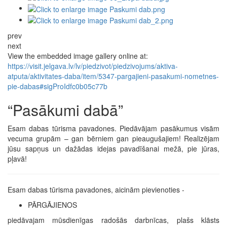
prev
next
View the embedded image gallery online at:
https://visit.jelgava.lv/lv/piedzivot/piedzivojums/aktiva-
atputa/aktivitates-daba/item/5347-pargajieni-pasakumi-nometnes-
pie-dabas#sigProIdfc0b05c77b
“Pasākumi dabā”
Esam dabas tūrisma pavadones. Piedāvājam pasākumus visām
vecuma grupām – gan bērniem gan pieaugušajiem! Realizējam
jūsu sapņus un dažādas idejas pavadīšanai mežā, pie jūras,
pļavā!
Esam dabas tūrisma pavadones, aicinām pievienoties -
PĀRGĀJIENOS
piedāvajam mūsdienīgas radošās darbnīcas, plašs klāsts