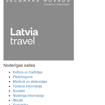
Noderīgas saites
Kultūra un tradīcijas
Piedzīvojums
Maršruti un ekskursijas
Tūrisma informācija
Kontakti
Noderīga informācija
Aktuāli
Sadarbība