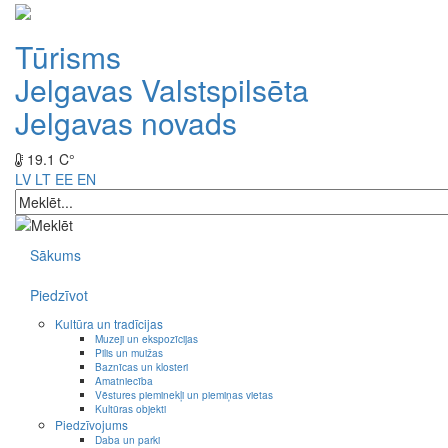
Tūrisms
Jelgavas Valstspilsēta
Jelgavas novads
19.1 C°
LV
LT
EE
EN
Sākums
Piedzīvot
Kultūra un tradīcijas
Muzeji un ekspozīcijas
Pilis un muižas
Baznīcas un klosteri
Amatniecība
Vēstures pieminekļi un piemiņas vietas
Kultūras objekti
Piedzīvojums
Daba un parki