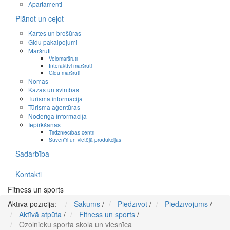
Apartamenti
Plānot un ceļot
Kartes un brošūras
Gidu pakalpojumi
Maršruti
Velomaršruti
Interaktīvi maršruti
Gidu maršruti
Nomas
Kāzas un svinības
Tūrisma informācija
Tūrisma aģentūras
Noderīga informācija
Iepirkšanās
Tirdzniecības centri
Suvenīri un vietējā produkcijas
Sadarbība
Kontakti
Fitness un sports
Aktīvā pozīcija:
Sākums
/
Piedzīvot
/
Piedzīvojums
/
Aktīvā atpūta
/
Fitness un sports
/
Ozolnieku sporta skola un viesnīca