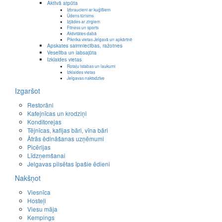
Aktīvā atpūta
Izbraucieni ar kuģīšiem
Ūdens tūrisms
Izjādes ar zirgiem
Fitness un sports
Aktivitātes dabā
Piknika vietas Jelgavā un apkārtnē
Apskates saimniecības, ražotnes
Veselība un labsajūta
Izklaides vietas
Rotaļu istabas un laukumi
Izklaides vietas
Jelgavas naktsdzīve
Izgaršot
Restorāni
Kafejnīcas un krodziņi
Konditorejas
Tējnīcas, kafijas bāri, vīna bāri
Ātrās ēdināšanas uzņēmumi
Picērijas
Līdzņemšanai
Jelgavas pilsētas īpašie ēdieni
Nakšņot
Viesnīca
Hosteļi
Viesu māja
Kempings