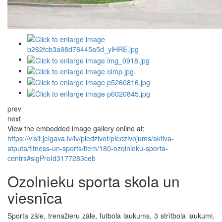
prev
next
View the embedded image gallery online at:
https://visit.jelgava.lv/lv/piedzivot/piedzivojums/aktiva-
atputa/fitness-un-sports/item/180-ozolnieku-sporta-
centrs#sigProId3177283ceb
Ozolnieku sporta skola un
viesnīca
Sporta zāle, trenažieru zāle, futbola laukums, 3 strītbola laukumi,