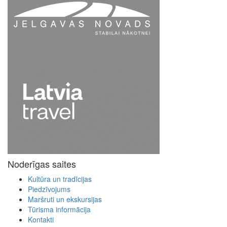
Noderīgas saites
Kultūra un tradīcijas
Piedzīvojums
Maršruti un ekskursijas
Tūrisma informācija
Kontakti