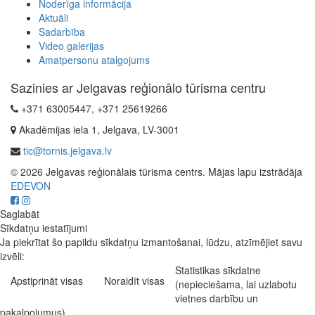
Noderīga informācija
Aktuāli
Sadarbība
Video galerijas
Amatpersonu atalgojums
Sazinies ar Jelgavas reģionālo tūrisma centru
+371 63005447, +371 25619266
Akadēmijas iela 1, Jelgava, LV-3001
tic@tornis.jelgava.lv
© 2026 Jelgavas reģionālais tūrisma centrs. Mājas lapu izstrādāja
EDEVON
Saglabāt
Sīkdatņu iestatījumi
Ja piekrītat šo papildu sīkdatņu izmantošanai, lūdzu, atzīmējiet savu
izvēli:
Statistikas sīkdatne
Apstiprināt visas
Noraidīt visas
(nepieciešama, lai uzlabotu
vietnes darbību un
pakalpojumus)