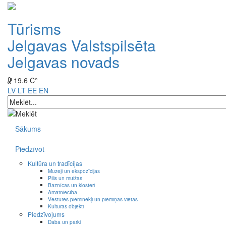
Tūrisms
Jelgavas Valstspilsēta
Jelgavas novads
19.6 C°
LV
LT
EE
EN
Sākums
Piedzīvot
Kultūra un tradīcijas
Muzeji un ekspozīcijas
Pilis un muižas
Baznīcas un klosteri
Amatniecība
Vēstures pieminekļi un piemiņas vietas
Kultūras objekti
Piedzīvojums
Daba un parki