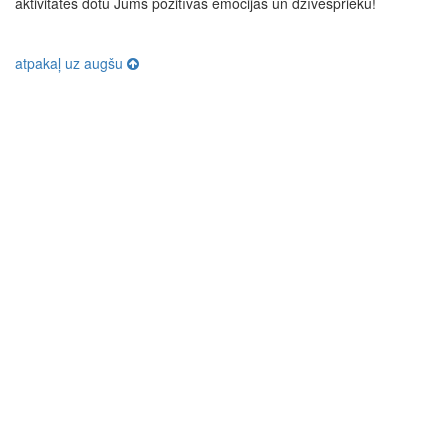
aktivitātes dotu Jums pozitīvas emocijas un dzīvesprieku!
atpakaļ uz augšu