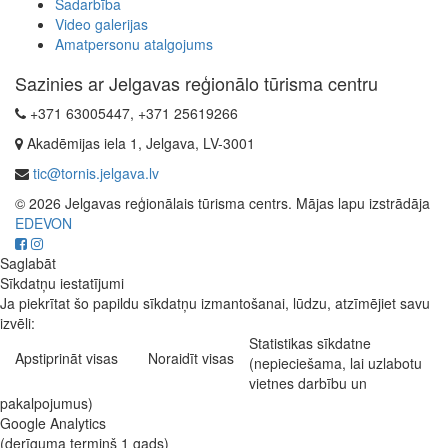
Sadarbība
Video galerijas
Amatpersonu atalgojums
Sazinies ar Jelgavas reģionālo tūrisma centru
+371 63005447, +371 25619266
Akadēmijas iela 1, Jelgava, LV-3001
tic@tornis.jelgava.lv
© 2026 Jelgavas reģionālais tūrisma centrs. Mājas lapu izstrādāja
EDEVON
Saglabāt
Sīkdatņu iestatījumi
Ja piekrītat šo papildu sīkdatņu izmantošanai, lūdzu, atzīmējiet savu
izvēli:
Statistikas sīkdatne
Apstiprināt visas
Noraidīt visas
(nepieciešama, lai uzlabotu
vietnes darbību un
pakalpojumus)
Google Analytics
(derīguma termiņš 1 gads)