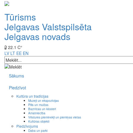
Tūrisms
Jelgavas Valstspilsēta
Jelgavas novads
22.1 C°
LV
LT
EE
EN
Sākums
Piedzīvot
Kultūra un tradīcijas
Muzeji un ekspozīcijas
Pilis un muižas
Baznīcas un klosteri
Amatniecība
Vēstures pieminekļi un piemiņas vietas
Kultūras objekti
Piedzīvojums
Daba un parki