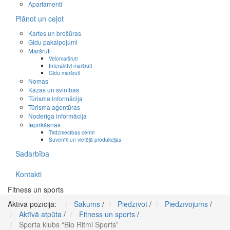
Apartamenti
Plānot un ceļot
Kartes un brošūras
Gidu pakalpojumi
Maršruti
Velomaršruti
Interaktīvi maršruti
Gidu maršruti
Nomas
Kāzas un svinības
Tūrisma informācija
Tūrisma aģentūras
Noderīga informācija
Iepirkšanās
Tirdzniecības centri
Suvenīri un vietējā produkcijas
Sadarbība
Kontakti
Fitness un sports
Aktīvā pozīcija:
Sākums
/
Piedzīvot
/
Piedzīvojums
/
Aktīvā atpūta
/
Fitness un sports
/
Sporta klubs “Bio Ritmi Sports”