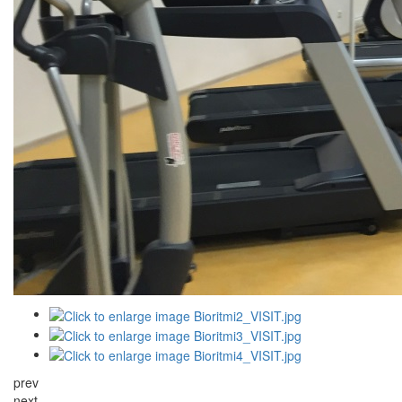
prev
next