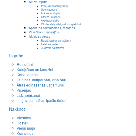
Aktīvā atpūta
Izbraucieni ar kuģīšiem
Ūdens tūrisms
Izjādes ar zirgiem
Fitness un sports
Aktivitātes dabā
Piknika vietas Jelgavā un apkārtnē
Apskates saimniecības, ražotnes
Veselība un labsajūta
Izklaides vietas
Rotaļu istabas un laukumi
Izklaides vietas
Jelgavas naktsdzīve
Izgaršot
Restorāni
Kafejnīcas un krodziņi
Konditorejas
Tējnīcas, kafijas bāri, vīna bāri
Ātrās ēdināšanas uzņēmumi
Picērijas
Līdzņemšanai
Jelgavas pilsētas īpašie ēdieni
Nakšņot
Viesnīca
Hosteļi
Viesu māja
Kempings