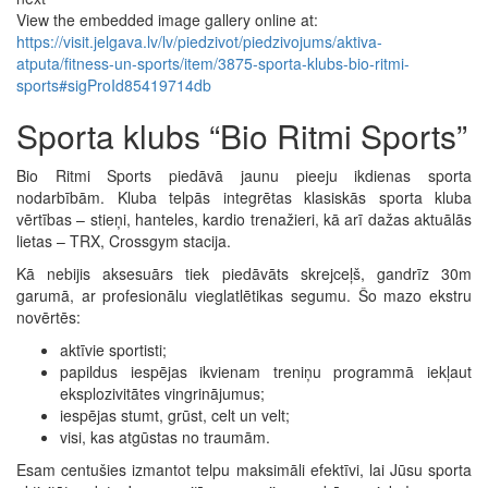
View the embedded image gallery online at:
https://visit.jelgava.lv/lv/piedzivot/piedzivojums/aktiva-
atputa/fitness-un-sports/item/3875-sporta-klubs-bio-ritmi-
sports#sigProId85419714db
Sporta klubs “Bio Ritmi Sports”
Bio Ritmi Sports piedāvā jaunu pieeju ikdienas sporta
nodarbībām. Kluba telpās integrētas klasiskās sporta kluba
vērtības – stieņi, hanteles, kardio trenažieri, kā arī dažas aktuālās
lietas – TRX, Crossgym stacija.
Kā nebijis aksesuārs tiek piedāvāts skrejceļš, gandrīz 30m
garumā, ar profesionālu vieglatlētikas segumu. Šo mazo ekstru
novērtēs:
aktīvie sportisti;
papildus iespējas ikvienam treniņu programmā iekļaut
eksplozivitātes vingrinājumus;
iespējas stumt, grūst, celt un velt;
visi, kas atgūstas no traumām.
Esam centušies izmantot telpu maksimāli efektīvi, lai Jūsu sporta