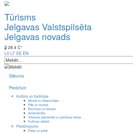
Tūrisms
Jelgavas Valstspilsēta
Jelgavas novads
28.4 C°
LV
LT
EE
EN
Sākums
Piedzīvot
Kultūra un tradīcijas
Muzeji un ekspozīcijas
Pilis un muižas
Baznīcas un klosteri
Amatniecība
Vēstures pieminekļi un piemiņas vietas
Kultūras objekti
Piedzīvojums
Daba un parki