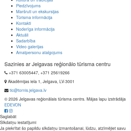
Piedzīvojums
Maršruti un ekskursijas
Tūrisma informācija
Kontakti
Noderīga informācija
Aktuāli
Sadarbība
Video galerijas
Amatpersonu atalgojums
Sazinies ar Jelgavas reģionālo tūrisma centru
+371 63005447, +371 25619266
Akadēmijas iela 1, Jelgava, LV-3001
tic@tornis.jelgava.lv
© 2026 Jelgavas reģionālais tūrisma centrs. Mājas lapu izstrādāja
EDEVON
Saglabāt
Sīkdatņu iestatījumi
Ja piekrītat šo papildu sīkdatņu izmantošanai, lūdzu, atzīmējiet savu