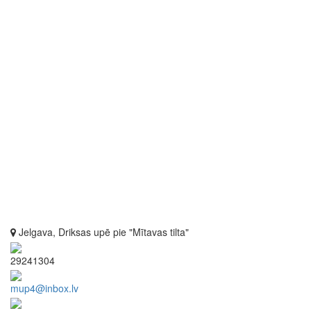
Jelgava, Driksas upē pie "Mītavas tilta"
29241304
mup4@inbox.lv