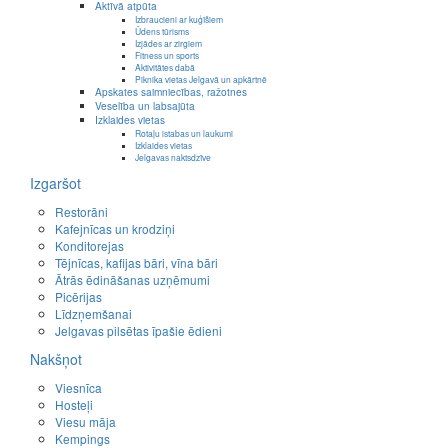
Aktīvā atpūta
Izbraucieni ar kuģīšiem
Ūdens tūrisms
Izjādes ar zirgiem
Fitness un sports
Aktivitātes dabā
Piknika vietas Jelgavā un apkārtnē
Apskates saimniecības, ražotnes
Veselība un labsajūta
Izklaides vietas
Rotaļu istabas un laukumi
Izklaides vietas
Jelgavas naktsdzīve
Izgaršot
Restorāni
Kafejnīcas un krodziņi
Konditorejas
Tējnīcas, kafijas bāri, vīna bāri
Ātrās ēdināšanas uzņēmumi
Picērijas
Līdzņemšanai
Jelgavas pilsētas īpašie ēdieni
Nakšņot
Viesnīca
Hosteļi
Viesu māja
Kempings