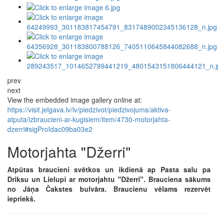
prev
next
View the embedded image gallery online at:
https://visit.jelgava.lv/lv/piedzivot/piedzivojums/aktiva-
atputa/izbraucieni-ar-kugisiem/item/4730-motorjahta-
dzerri#sigProIdac09ba03e2
Motorjahta "Džerri"
Atpūtas braucieni svētkos un ikdienā ap Pasta salu pa
Driksu un Lielupi ar motorjahtu "Džerri". Brauciena sākums
no Jāņa Čakstes bulvāra. Braucienu vēlams rezervēt
iepriekš.