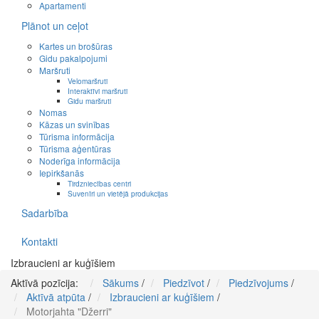
Apartamenti
Plānot un ceļot
Kartes un brošūras
Gidu pakalpojumi
Maršruti
Velomaršruti
Interaktīvi maršruti
Gidu maršruti
Nomas
Kāzas un svinības
Tūrisma informācija
Tūrisma aģentūras
Noderīga informācija
Iepirkšanās
Tirdzniecības centri
Suvenīri un vietējā produkcijas
Sadarbība
Kontakti
Izbraucieni ar kuģīšiem
Aktīvā pozīcija:
Sākums
/
Piedzīvot
/
Piedzīvojums
/
Aktīvā atpūta
/
Izbraucieni ar kuģīšiem
/
Motorjahta "Džerri"