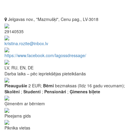
Jelgavas nov., "Mazmušķi", Cenu pag., LV-3018
29140535
kristina.rozite@inbox.lv
https://www.facebook.com/lagossdressage/
LV, RU, EN, DE
Darba laiks – pēc iepriekšējas pieteikšanās
Pieaugušie
2 EUR;
Bērni
bezmaksas (līdz 16 gadu vecumam);
Skolēni
;
Studenti
;
Pensionāri
;
Ģimenes biļete
Ģimenēm ar bērniem
Pieejams gids
Piknika vietas