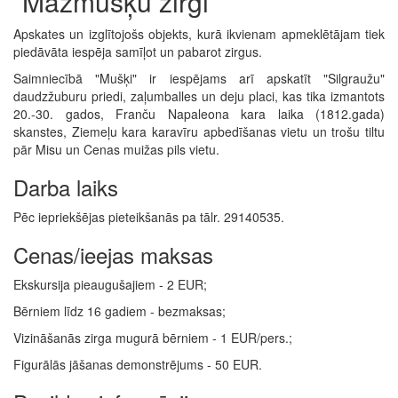
“Mazmušķu zirgi”
Apskates un izglītojošs objekts, kurā ikvienam apmeklētājam tiek
piedāvāta iespēja samīļot un pabarot zirgus.
Saimniecībā "Mušķi" ir iespējams arī apskatīt "Silgraužu"
daudzžuburu priedi, zaļumballes un deju placi, kas tika izmantots
20.-30. gados, Franču Napaleona kara laika (1812.gada)
skanstes, Ziemeļu kara karavīru apbedīšanas vietu un trošu tiltu
pār Misu un Cenas muižas pils vietu.
Darba laiks
Pēc iepriekšējas pieteikšanās pa tālr. 29140535.
Cenas/ieejas maksas
Ekskursija pieaugušajiem - 2 EUR;
Bērniem līdz 16 gadiem - bezmaksas;
Vizināšanās zirga mugurā bērniem - 1 EUR/pers.;
Figurālās jāšanas demonstrējums - 50 EUR.