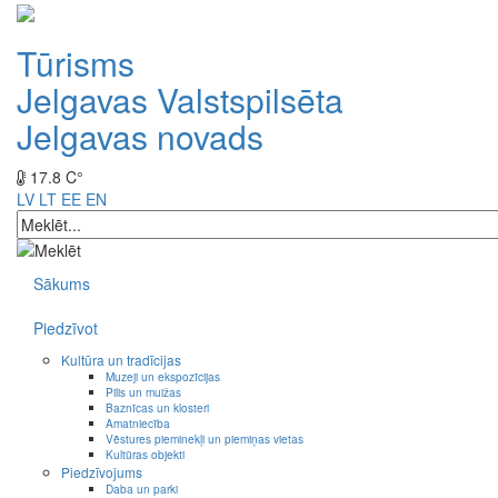
Tūrisms
Jelgavas Valstspilsēta
Jelgavas novads
17.8 C°
LV
LT
EE
EN
Sākums
Piedzīvot
Kultūra un tradīcijas
Muzeji un ekspozīcijas
Pilis un muižas
Baznīcas un klosteri
Amatniecība
Vēstures pieminekļi un piemiņas vietas
Kultūras objekti
Piedzīvojums
Daba un parki