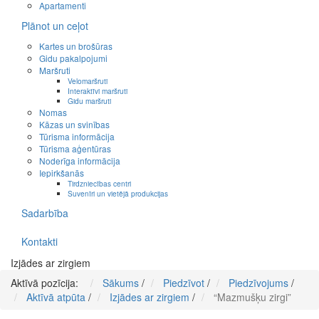
Apartamenti
Plānot un ceļot
Kartes un brošūras
Gidu pakalpojumi
Maršruti
Velomaršruti
Interaktīvi maršruti
Gidu maršruti
Nomas
Kāzas un svinības
Tūrisma informācija
Tūrisma aģentūras
Noderīga informācija
Iepirkšanās
Tirdzniecības centri
Suvenīri un vietējā produkcijas
Sadarbība
Kontakti
Izjādes ar zirgiem
Aktīvā pozīcija:
Sākums
/
Piedzīvot
/
Piedzīvojums
/
Aktīvā atpūta
/
Izjādes ar zirgiem
/
“Mazmušķu zirgi”