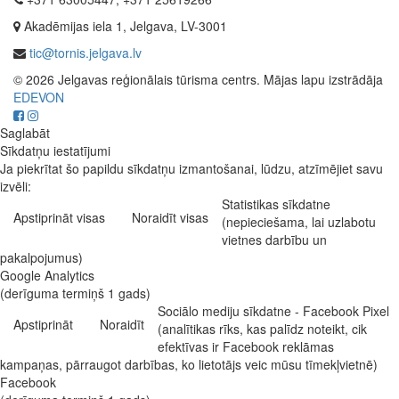
Akadēmijas iela 1, Jelgava, LV-3001
tic@tornis.jelgava.lv
© 2026 Jelgavas reģionālais tūrisma centrs. Mājas lapu izstrādāja
EDEVON
Saglabāt
Sīkdatņu iestatījumi
Ja piekrītat šo papildu sīkdatņu izmantošanai, lūdzu, atzīmējiet savu
izvēli:
Statistikas sīkdatne
Apstiprināt visas
Noraidīt visas
(nepieciešama, lai uzlabotu
vietnes darbību un
pakalpojumus)
Google Analytics
(derīguma termiņš 1 gads)
Sociālo mediju sīkdatne - Facebook Pixel
Apstiprināt
Noraidīt
(analītikas rīks, kas palīdz noteikt, cik
efektīvas ir Facebook reklāmas
kampaņas, pārraugot darbības, ko lietotājs veic mūsu tīmekļvietnē)
Facebook