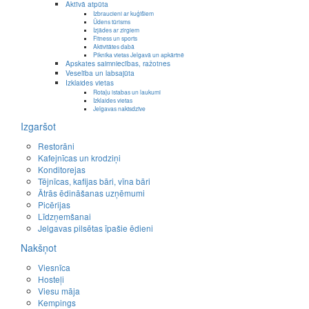
Aktīvā atpūta
Izbraucieni ar kuģīšiem
Ūdens tūrisms
Izjādes ar zirgiem
Fitness un sports
Aktivitātes dabā
Piknika vietas Jelgavā un apkārtnē
Apskates saimniecības, ražotnes
Veselība un labsajūta
Izklaides vietas
Rotaļu istabas un laukumi
Izklaides vietas
Jelgavas naktsdzīve
Izgaršot
Restorāni
Kafejnīcas un krodziņi
Konditorejas
Tējnīcas, kafijas bāri, vīna bāri
Ātrās ēdināšanas uzņēmumi
Picērijas
Līdzņemšanai
Jelgavas pilsētas īpašie ēdieni
Nakšņot
Viesnīca
Hosteļi
Viesu māja
Kempings