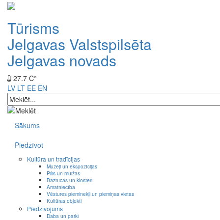
Tūrisms
Jelgavas Valstspilsēta
Jelgavas novads
27.7 C°
LV
LT
EE
EN
Sākums
Piedzīvot
Kultūra un tradīcijas
Muzeji un ekspozīcijas
Pilis un muižas
Baznīcas un klosteri
Amatniecība
Vēstures pieminekļi un piemiņas vietas
Kultūras objekti
Piedzīvojums
Daba un parki