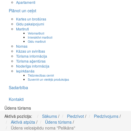
Apartamenti
Plānot un ceļot
Kartes un brošūras
Gidu pakalpojumi
Maršruti
Velomaršruti
Interaktīvi maršruti
Gidu maršruti
Nomas
Kāzas un svinības
Tūrisma informācija
Tūrisma aģentūras
Noderīga informācija
Iepirkšanās
Tirdzniecības centri
Suvenīri un vietējā produkcijas
Sadarbība
Kontakti
Ūdens tūrisms
Aktīvā pozīcija:
Sākums
/
Piedzīvot
/
Piedzīvojums
/
Aktīvā atpūta
/
Ūdens tūrisms
/
Ūdens velosipēdu noma "Pelikāns"