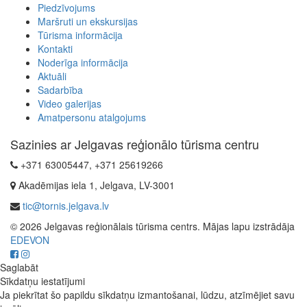
Piedzīvojums
Maršruti un ekskursijas
Tūrisma informācija
Kontakti
Noderīga informācija
Aktuāli
Sadarbība
Video galerijas
Amatpersonu atalgojums
Sazinies ar Jelgavas reģionālo tūrisma centru
+371 63005447, +371 25619266
Akadēmijas iela 1, Jelgava, LV-3001
tic@tornis.jelgava.lv
© 2026 Jelgavas reģionālais tūrisma centrs. Mājas lapu izstrādāja
EDEVON
Saglabāt
Sīkdatņu iestatījumi
Ja piekrītat šo papildu sīkdatņu izmantošanai, lūdzu, atzīmējiet savu