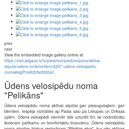
prev
next
View the embedded image gallery online at:
https://visit.jelgava.lv/lv/piedzivot/piedzivojums/aktiva-
atputa/udens-turisms/item/4297-udens-velosipedu-
noma#sigProId2b5e5fd2a2
Ūdens velosipēdu noma
"Pelikāns"
Ūdens velosipēdu noma aktīvai atpūtai gan pieaugušajiem, gan
bērniem. Iespēja vizināties ap Pasta salu pa Lielupes un Driksas
upēm. Ūdens velosipēdi vienmēr tiek uzturēti tīri, lai nodrošinātu
ikvienam patīkamu un komfortablu braucienu. Ūdens velosipēdu
noma atrodas blakus restorānam "Pilsētas elpa", kur pēc aktīvas