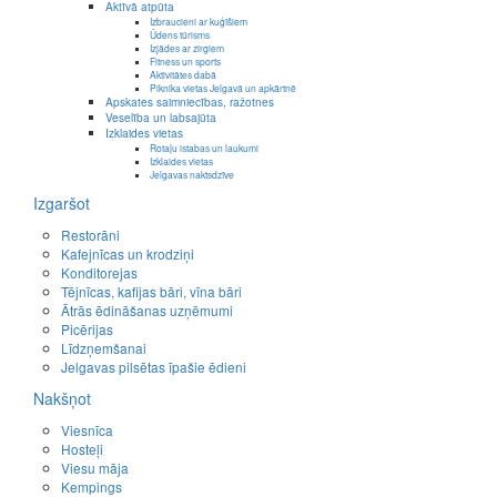
Aktīvā atpūta
Izbraucieni ar kuģīšiem
Ūdens tūrisms
Izjādes ar zirgiem
Fitness un sports
Aktivitātes dabā
Piknika vietas Jelgavā un apkārtnē
Apskates saimniecības, ražotnes
Veselība un labsajūta
Izklaides vietas
Rotaļu istabas un laukumi
Izklaides vietas
Jelgavas naktsdzīve
Izgaršot
Restorāni
Kafejnīcas un krodziņi
Konditorejas
Tējnīcas, kafijas bāri, vīna bāri
Ātrās ēdināšanas uzņēmumi
Picērijas
Līdzņemšanai
Jelgavas pilsētas īpašie ēdieni
Nakšņot
Viesnīca
Hosteļi
Viesu māja
Kempings