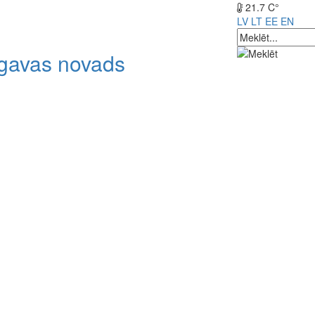
21.7 C°
LV
LT
EE
EN
lgavas novads