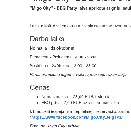
"Migo City" - BBQ Party laiva aprīkota ar grilu, 
Laiva ir koši dzeltenā krāsā, vienlaicīgi tā var uzņemt l
Darba laiks
No maija līdz oktobrim
Pirmdiena - Piektdiena 14:00 - 23:00
Sestdiena - Svētdiena 12:00 - 23:00
Pirms brauciena lūgums veikt iepriekšēju rezervāciju.
Cenas
Nomas maksa - 28,00 EUR/1 stunda
BBQ grils - 7,00 EUR uz visu nomas laiku
Izbraucieni iespējami ar iepriekšēju rezervāciju, sazi
*
https://www.facebook.com/Migo.City.Jelgava/
Foto: no "Migo City" arhīva