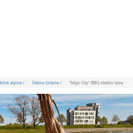
ktīvā atpūta
/
Ūdens tūrisms
/
"Migo City" BBQ elektro laiva