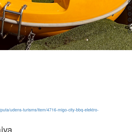
a-atputa/udens-turisms/item/4716-migo-city-bbq-elektro-
aiva