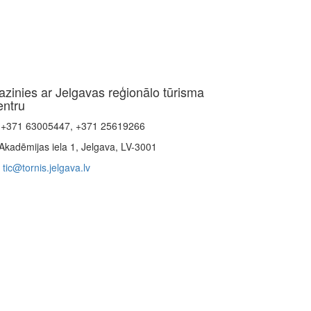
azinies ar Jelgavas reģionālo tūrisma
entru
+371 63005447, +371 25619266
Akadēmijas iela 1, Jelgava, LV-3001
tic@tornis.jelgava.lv