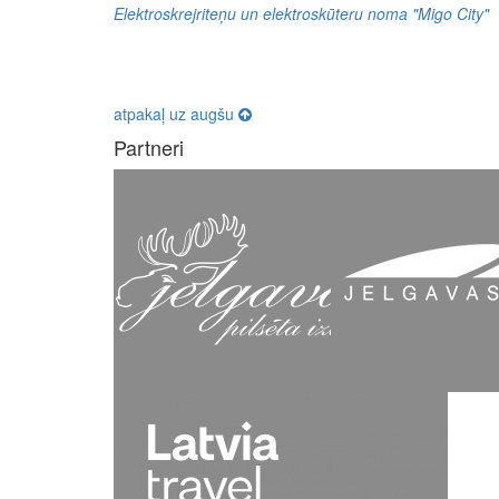
Elektroskrejriteņu un elektroskūteru noma "Migo City"
atpakaļ uz augšu
Partneri