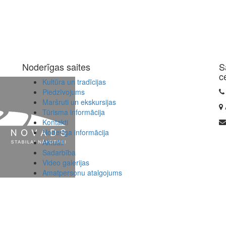
Noderīgas saites
S
c
Kultūra un tradīcijas
Piedzīvojums
Maršruti un ekskursijas
Tūrisma informācija
Kontakti
Noderīga informācija
Aktuāli
Sadarbība
Video galerijas
Amatpersonu atalgojums