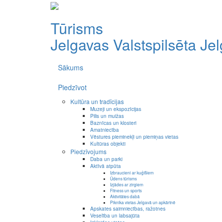
Tūrisms
Jelgavas Valstspilsēta
Je
Sākums
Piedzīvot
Kultūra un tradīcijas
Muzeji un ekspozīcijas
Pilis un muižas
Baznīcas un klosteri
Amatniecība
Vēstures pieminekļi un piemiņas vietas
Kultūras objekti
Piedzīvojums
Daba un parki
Aktīvā atpūta
Izbraucieni ar kuģīšiem
Ūdens tūrisms
Izjādes ar zirgiem
Fitness un sports
Aktivitātes dabā
Piknika vietas Jelgavā un apkārtnē
Apskates saimniecības, ražotnes
Veselība un labsajūta