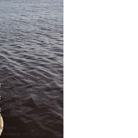
Jelgava, Pasta sala 3a
6623961
imenēm ar bērniem
ksājums ar karti
elo noma
Pirmdiena:
14:00-21:00