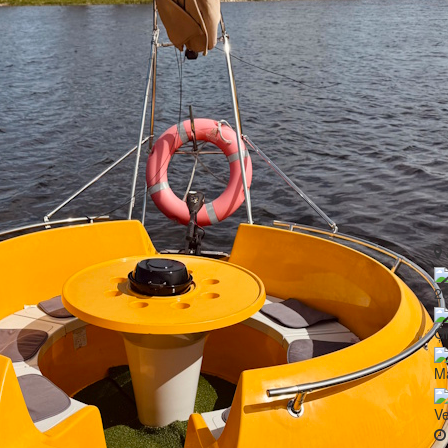
2
Ģ
Ma
V