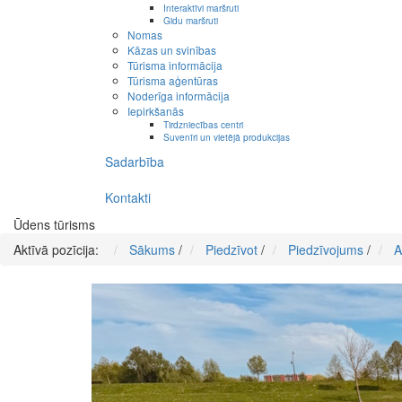
Interaktīvi maršruti
Gidu maršruti
Nomas
Kāzas un svinības
Tūrisma informācija
Tūrisma aģentūras
Noderīga informācija
Iepirkšanās
Tirdzniecības centri
Suvenīri un vietējā produkcijas
Sadarbība
Kontakti
Ūdens tūrisms
Aktīvā pozīcija:
Sākums
/
Piedzīvot
/
Piedzīvojums
/
A