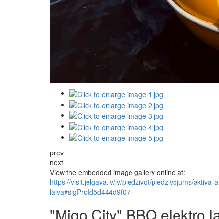
prev
next
View the embedded image gallery online at:
https://visit.jelgava.lv/lv/piedzivot/piedzivojums/aktiv
laiva#sigProId5d444d9f07
"Migo City" BBQ elektro l