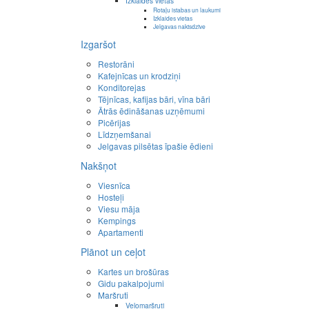
Izklaides vietas
Rotaļu istabas un laukumi
Izklaides vietas
Jelgavas naktsdzīve
Izgaršot
Restorāni
Kafejnīcas un krodziņi
Konditorejas
Tējnīcas, kafijas bāri, vīna bāri
Ātrās ēdināšanas uzņēmumi
Picērijas
Līdzņemšanai
Jelgavas pilsētas īpašie ēdieni
Nakšņot
Viesnīca
Hosteļi
Viesu māja
Kempings
Apartamenti
Plānot un ceļot
Kartes un brošūras
Gidu pakalpojumi
Maršruti
Velomaršruti