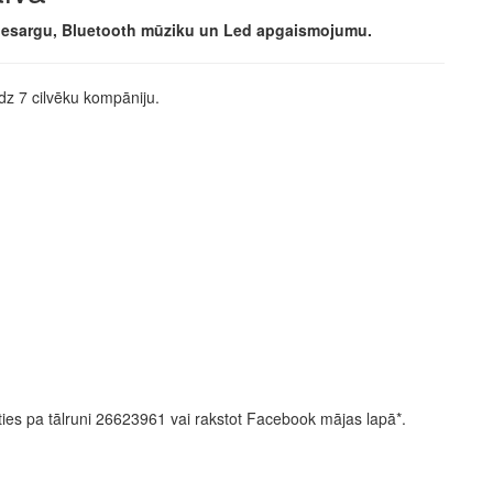
saulesargu, Bluetooth mūziku un Led apgaismojumu.
īdz 7 cilvēku kompāniju.
noties pa tālruni 26623961 vai rakstot Facebook mājas lapā*.