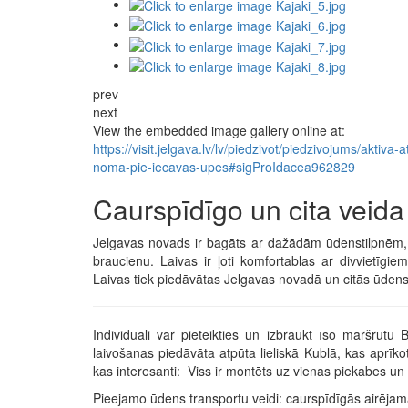
prev
next
View the embedded image gallery online at:
https://visit.jelgava.lv/lv/piedzivot/piedzivojums/aktiv
noma-pie-iecavas-upes#sigProIdacea962829
Caurspīdīgo un cita veid
Jelgavas novads ir bagāts ar dažādām ūdenstilpnēm, t
braucienu. Laivas ir ļoti komfortablas ar divvietīgi
Laivas tiek piedāvātas Jelgavas novadā un citās ūdensti
Individuāli var pieteikties un izbraukt īso maršrutu
laivošanas piedāvāta atpūta lieliskā Kublā, kas aprīk
kas interesanti: Viss ir montēts uz vienas piekabes un kl
Pieejamo ūdens transportu veidi: caurspīdīgās airējamā