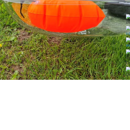
2
in
w
L
Da
Ģ