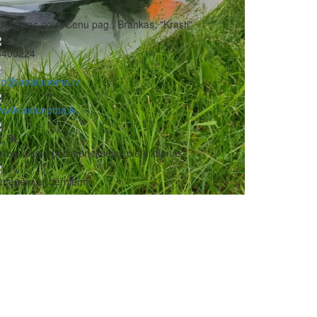
Jelgavas nov., Cenu pag., Brankas, "Krasti"
6400224
fo@krastunoma.lv
ww.krastunoma.lv
V, RU
rba laiks – pēc iepriekšējas pieteikšanās
imenēm ar bērniem