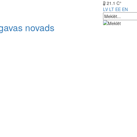
21.1 C°
LV
LT
EE
EN
lgavas novads