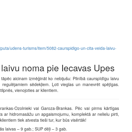
a-atputa/udens-turisms/item/5082-caurspidigo-un-cita-veida-laivu-
a laivu noma pie Iecavas Upes
āpēc aicinam izmēģināt ko nebijušu: Pilnībā caurspīdīgu laivu
em regulējamiem sēdekļiem. Ļoti vieglas un manevrēt spējīgas.
lpnēs, vienojoties ar klientiem.
 Brankas-Ozolnieki vai Garoza-Brankas. Pēc vai pirms kārtīgas
ots ar hidromasāžu un apgaismojumu, komplektā ar nelielu pirti,
ientiem tiek atvesta tieši tur, kur būs visērtāk!
s laivas – 9 gab.; SUP dēļi – 3 gab.