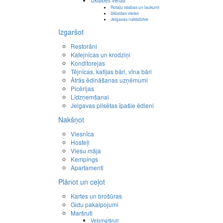
Izklaides vietas
Rotaļu istabas un laukumi
Izklaides vietas
Jelgavas naktsdzīve
Izgaršot
Restorāni
Kafejnīcas un krodziņi
Konditorejas
Tējnīcas, kafijas bāri, vīna bāri
Ātrās ēdināšanas uzņēmumi
Picērijas
Līdzņemšanai
Jelgavas pilsētas īpašie ēdieni
Nakšņot
Viesnīca
Hosteļi
Viesu māja
Kempings
Apartamenti
Plānot un ceļot
Kartes un brošūras
Gidu pakalpojumi
Maršruti
Velomaršruti