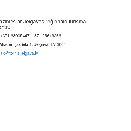
azinies ar Jelgavas reģionālo tūrisma
entru
+371 63005447, +371 25619266
Akadēmijas iela 1, Jelgava, LV-3001
tic@tornis.jelgava.lv