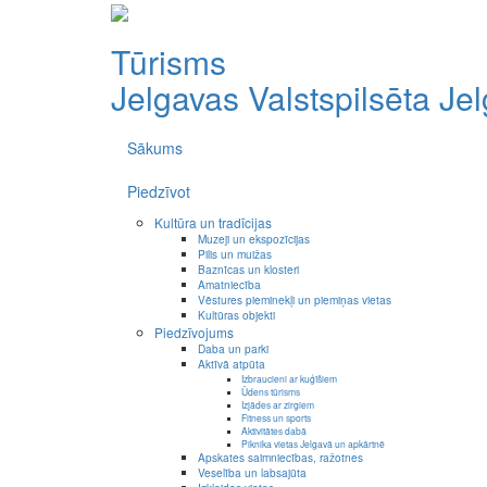
Tūrisms
Jelgavas Valstspilsēta
Je
Sākums
Piedzīvot
Kultūra un tradīcijas
Muzeji un ekspozīcijas
Pilis un muižas
Baznīcas un klosteri
Amatniecība
Vēstures pieminekļi un piemiņas vietas
Kultūras objekti
Piedzīvojums
Daba un parki
Aktīvā atpūta
Izbraucieni ar kuģīšiem
Ūdens tūrisms
Izjādes ar zirgiem
Fitness un sports
Aktivitātes dabā
Piknika vietas Jelgavā un apkārtnē
Apskates saimniecības, ražotnes
Veselība un labsajūta