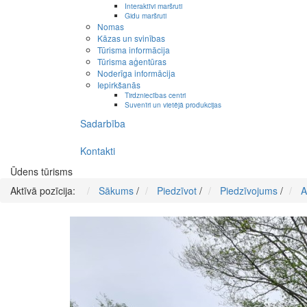
Interaktīvi maršruti
Gidu maršruti
Nomas
Kāzas un svinības
Tūrisma informācija
Tūrisma aģentūras
Noderīga informācija
Iepirkšanās
Tirdzniecības centri
Suvenīri un vietējā produkcijas
Sadarbība
Kontakti
Ūdens tūrisms
Aktīvā pozīcija:
Sākums
/
Piedzīvot
/
Piedzīvojums
/
A