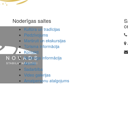
Noderīgas saites
S
c
Kultūra un tradīcijas
Piedzīvojums
Maršruti un ekskursijas
Tūrisma informācija
Kontakti
Noderīga informācija
Aktuāli
Sadarbība
Video galerijas
Amatpersonu atalgojums