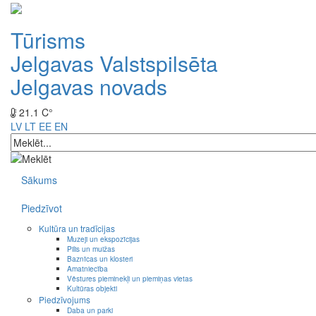
Tūrisms
Jelgavas Valstspilsēta
Jelgavas novads
21.1 C°
LV
LT
EE
EN
Sākums
Piedzīvot
Kultūra un tradīcijas
Muzeji un ekspozīcijas
Pilis un muižas
Baznīcas un klosteri
Amatniecība
Vēstures pieminekļi un piemiņas vietas
Kultūras objekti
Piedzīvojums
Daba un parki