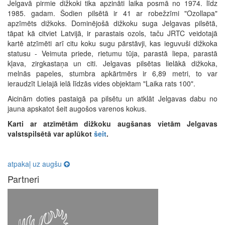
Jelgavā pirmie dižkoki tika apzināti laika posmā no 1974. līdz
1985. gadam. Šodien pilsētā ir 41 ar robežzīmi "Ozollapa"
apzīmēts dižkoks. Dominējošā dižkoku suga Jelgavas pilsētā,
tāpat kā citviet Latvijā, ir parastais ozols, taču JRTC veidotajā
kartē atzīmēti arī citu koku sugu pārstāvji, kas ieguvuši dižkoka
statusu - Veimuta priede, rietumu tūja, parastā liepa, parastā
kļava, zirgkastaņa un citi. Jelgavas pilsētas lielākā dižkoka,
melnās papeles, stumbra apkārtmērs ir 6,89 metri, to var
ieraudzīt Lielajā ielā līdzās vides objektam "Laika rats 100".
Aicinām doties pastaigā pa pilsētu un atklāt Jelgavas dabu no
jauna apskatot šeit augošos varenos kokus.
Karti ar atzīmētām dižkoku augšanas vietām Jelgavas
valstspilsētā var aplūkot
šeit
.
atpakaļ uz augšu
Partneri