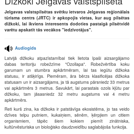
Dižkoki Jelgavas valstspilsētā
Jelgavas valstspilsētas svētku ietvaros Jelgavas reģionālais
tūrisma centrs (JRTC) ir apkopojis vietas, kur aug pilsētas
dižkoki, lai ikviens interesents dodoties pastaigā pilsētvidē
varētu apskatīt tās vecākos "iedzīvotājus".
Audiogids
Latvijā dižkoku atpazīstamībai tiek lietota īpaši aizsargājamo
dabas teritoriju robežzīme "Ozollapa". Robežvērtība koku
garumam un stumbra apkārtmēram, lai tas iegūtu dižkoka
statusu, ir atšķirīgs. Piemēram, āra bērzs klasificējas dižkoka
statusam un ir aizsargājams, ja tā augstums pārsniedz 33 metrus
vai apkārtmērs 3 metrus. Savukārt, lai parastais ozols kļūtu par
dižkoku, tam jāsasniedz 32 metru augstums vai 4 metru
apkārtmērs.
Reti kurš zina, ka dižkoks ir patstāvīga ekosistēma, jo tas veido
dzīves telpu putniem, kukaiņiem, sēnēm, ķērpjiem un citiem
organismiem, tāpēc šiem kokiem piemīt zinātniska,
kultūrvēsturiska un bioloģisko daudzveidību saglabājoša funkcija.