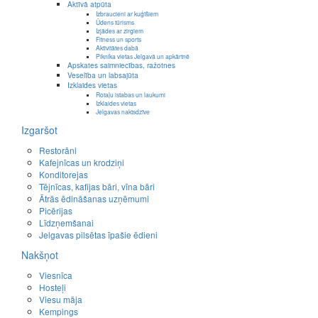
Aktīvā atpūta
Izbraucieni ar kuģīšiem
Ūdens tūrisms
Izjādes ar zirgiem
Fitness un sports
Aktivitātes dabā
Piknika vietas Jelgavā un apkārtnē
Apskates saimniecības, ražotnes
Veselība un labsajūta
Izklaides vietas
Rotaļu istabas un laukumi
Izklaides vietas
Jelgavas naktsdzīve
Izgaršot
Restorāni
Kafejnīcas un krodziņi
Konditorejas
Tējnīcas, kafijas bāri, vīna bāri
Ātrās ēdināšanas uzņēmumi
Picērijas
Līdzņemšanai
Jelgavas pilsētas īpašie ēdieni
Nakšņot
Viesnīca
Hosteļi
Viesu māja
Kempings