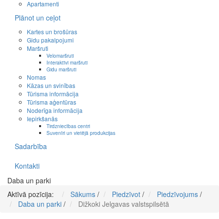
Apartamenti
Plānot un ceļot
Kartes un brošūras
Gidu pakalpojumi
Maršruti
Velomaršruti
Interaktīvi maršruti
Gidu maršruti
Nomas
Kāzas un svinības
Tūrisma informācija
Tūrisma aģentūras
Noderīga informācija
Iepirkšanās
Tirdzniecības centri
Suvenīri un vietējā produkcijas
Sadarbība
Kontakti
Daba un parki
Aktīvā pozīcija:
Sākums
/
Piedzīvot
/
Piedzīvojums
/
Daba un parki
/
Dižkoki Jelgavas valstspilsētā