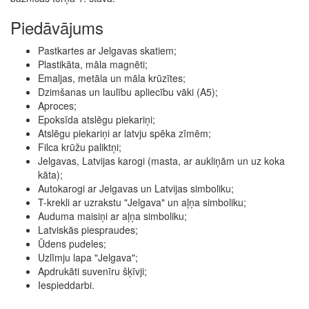
Piedāvājums
Pastkartes ar Jelgavas skatiem;
Plastikāta, māla magnēti;
Emaljas, metāla un māla krūzītes;
Dzimšanas un laulību apliecību vāki (A5);
Aproces;
Epoksīda atslēgu piekariņi;
Atslēgu piekariņi ar latvju spēka zīmēm;
Filca krūžu paliktņi;
Jelgavas, Latvijas karogi (masta, ar aukliņām un uz koka
kāta);
Autokarogi ar Jelgavas un Latvijas simboliku;
T-krekli ar uzrakstu "Jelgava" un aļņa simboliku;
Auduma maisiņi ar aļņa simboliku;
Latviskās piespraudes;
Ūdens pudeles;
Uzlīmju lapa "Jelgava";
Apdrukāti suvenīru šķīvji;
Iespieddarbi.