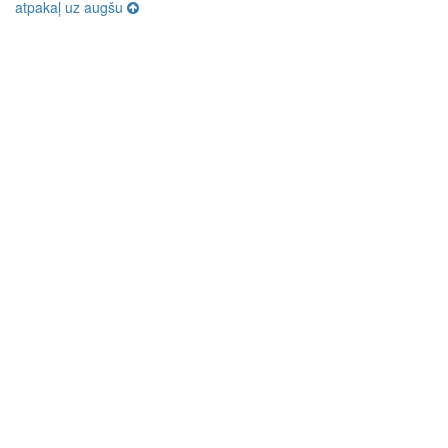
atpakaļ uz augšu