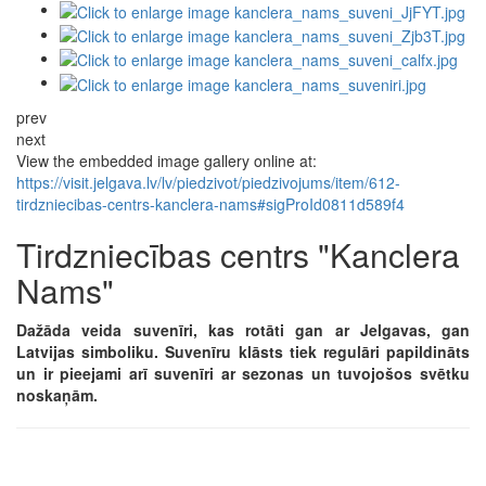
prev
next
View the embedded image gallery online at:
https://visit.jelgava.lv/lv/piedzivot/piedzivojums/item/612-
tirdzniecibas-centrs-kanclera-nams#sigProId0811d589f4
Tirdzniecības centrs "Kanclera
Nams"
Dažāda veida suvenīri, kas rotāti gan ar Jelgavas, gan
Latvijas simboliku. Suvenīru klāsts tiek regulāri papildināts
un ir pieejami arī suvenīri ar sezonas un tuvojošos svētku
noskaņām.