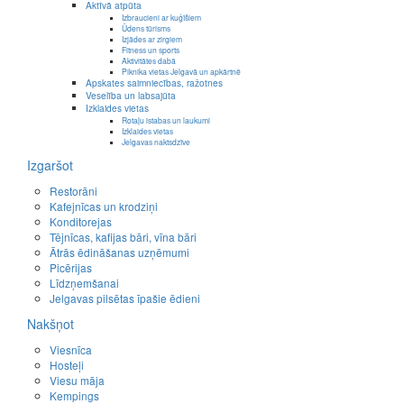
Aktīvā atpūta
Izbraucieni ar kuģīšiem
Ūdens tūrisms
Izjādes ar zirgiem
Fitness un sports
Aktivitātes dabā
Piknika vietas Jelgavā un apkārtnē
Apskates saimniecības, ražotnes
Veselība un labsajūta
Izklaides vietas
Rotaļu istabas un laukumi
Izklaides vietas
Jelgavas naktsdzīve
Izgaršot
Restorāni
Kafejnīcas un krodziņi
Konditorejas
Tējnīcas, kafijas bāri, vīna bāri
Ātrās ēdināšanas uzņēmumi
Picērijas
Līdzņemšanai
Jelgavas pilsētas īpašie ēdieni
Nakšņot
Viesnīca
Hosteļi
Viesu māja
Kempings