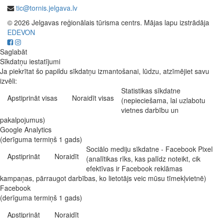
tic@tornis.jelgava.lv
© 2026 Jelgavas reģionālais tūrisma centrs. Mājas lapu izstrādāja
EDEVON
Saglabāt
Sīkdatņu iestatījumi
Ja piekrītat šo papildu sīkdatņu izmantošanai, lūdzu, atzīmējiet savu
izvēli:
Statistikas sīkdatne
Apstiprināt visas
Noraidīt visas
(nepieciešama, lai uzlabotu
vietnes darbību un
pakalpojumus)
Google Analytics
(derīguma termiņš 1 gads)
Sociālo mediju sīkdatne - Facebook Pixel
Apstiprināt
Noraidīt
(analītikas rīks, kas palīdz noteikt, cik
efektīvas ir Facebook reklāmas
kampaņas, pārraugot darbības, ko lietotājs veic mūsu tīmekļvietnē)
Facebook
(derīguma termiņš 1 gads)
Apstiprināt
Noraidīt