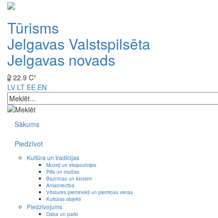
Tūrisms
Jelgavas Valstspilsēta
Jelgavas novads
22.9 C°
LV
LT
EE
EN
Sākums
Piedzīvot
Kultūra un tradīcijas
Muzeji un ekspozīcijas
Pilis un muižas
Baznīcas un klosteri
Amatniecība
Vēstures pieminekļi un piemiņas vietas
Kultūras objekti
Piedzīvojums
Daba un parki