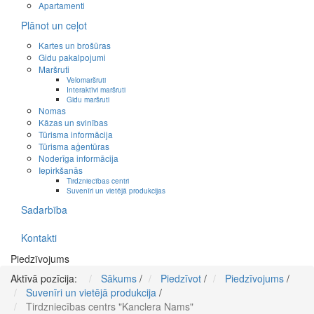
Apartamenti
Plānot un ceļot
Kartes un brošūras
Gidu pakalpojumi
Maršruti
Velomaršruti
Interaktīvi maršruti
Gidu maršruti
Nomas
Kāzas un svinības
Tūrisma informācija
Tūrisma aģentūras
Noderīga informācija
Iepirkšanās
Tirdzniecības centri
Suvenīri un vietējā produkcijas
Sadarbība
Kontakti
Piedzīvojums
Aktīvā pozīcija:
Sākums
/
Piedzīvot
/
Piedzīvojums
/
Suvenīri un vietējā produkcija
/
Tirdzniecības centrs "Kanclera Nams"