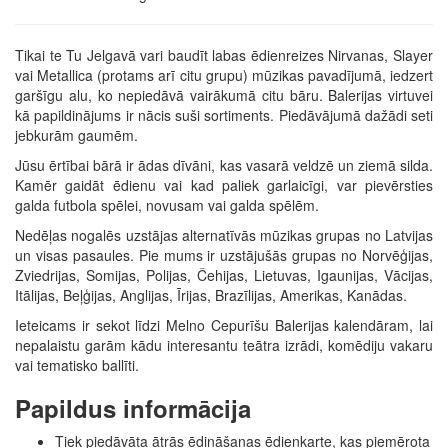
Tikai te Tu Jelgavā vari baudīt labas ēdienreizes Nirvanas, Slayer
vai Metallica (protams arī citu grupu) mūzikas pavadījumā, iedzert
garšīgu alu, ko nepiedāvā vairākumā citu bāru. Balerijas virtuvei
kā papildinājums ir nācis suši sortiments. Piedāvājumā dažādi seti
jebkurām gaumēm.
Jūsu ērtībai bārā ir ādas dīvāni, kas vasarā veldzē un ziemā silda.
Kamēr gaidāt ēdienu vai kad paliek garlaicīgi, var pievērsties
galda futbola spēlei, novusam vai galda spēlēm.
Nedēļas nogalēs uzstājas alternatīvās mūzikas grupas no Latvijas
un visas pasaules. Pie mums ir uzstājušās grupas no Norvēģijas,
Zviedrijas, Somijas, Polijas, Čehijas, Lietuvas, Igaunijas, Vācijas,
Itālijas, Beļģijas, Anglijas, Īrijas, Brazīlijas, Amerikas, Kanādas.
Ieteicams ir sekot līdzi Melno Cepurīšu Balerijas kalendāram, lai
nepalaistu garām kādu interesantu teātra izrādi, komēdiju vakaru
vai tematisko ballīti.
Papildus informācija
Tiek piedāvāta ātrās ēdināšanas ēdienkarte, kas piemērota