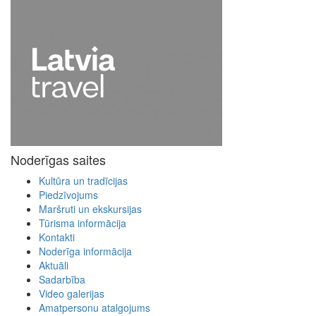
Noderīgas saites
Kultūra un tradīcijas
Piedzīvojums
Maršruti un ekskursijas
Tūrisma informācija
Kontakti
Noderīga informācija
Aktuāli
Sadarbība
Video galerijas
Amatpersonu atalgojums