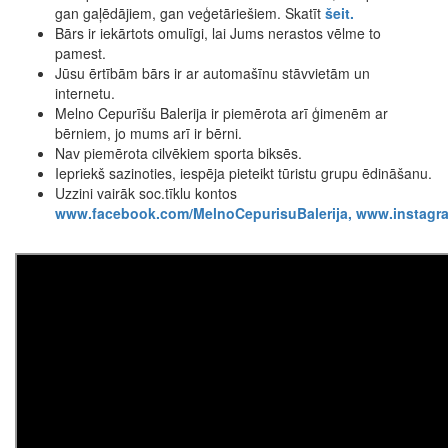
gan gaļēdājiem, gan veģetāriešiem. Skatīt
šeit.
Bārs ir iekārtots omulīgi, lai Jums nerastos vēlme to
pamest.
Jūsu ērtībām bārs ir ar automašīnu stāvvietām un
internetu.
Melno Cepurīšu Balerija ir piemērota arī ģimenēm ar
bērniem, jo mums arī ir bērni.
Nav piemērota cilvēkiem sporta biksēs.
Iepriekš sazinoties, iespēja pieteikt tūristu grupu ēdināšanu.
Uzzini vairāk soc.tīklu kontos
www.facebook.com/MelnoCepurisuBalerija,
www.instagra