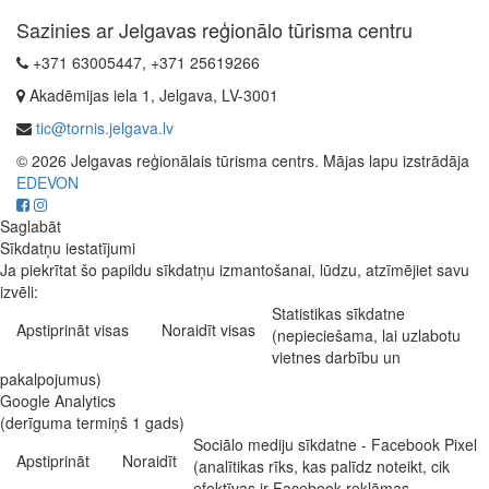
Sazinies ar Jelgavas reģionālo tūrisma centru
+371 63005447, +371 25619266
Akadēmijas iela 1, Jelgava, LV-3001
tic@tornis.jelgava.lv
© 2026 Jelgavas reģionālais tūrisma centrs. Mājas lapu izstrādāja
EDEVON
Saglabāt
Sīkdatņu iestatījumi
Ja piekrītat šo papildu sīkdatņu izmantošanai, lūdzu, atzīmējiet savu
izvēli:
Statistikas sīkdatne
Apstiprināt visas
Noraidīt visas
(nepieciešama, lai uzlabotu
vietnes darbību un
pakalpojumus)
Google Analytics
(derīguma termiņš 1 gads)
Sociālo mediju sīkdatne - Facebook Pixel
Apstiprināt
Noraidīt
(analītikas rīks, kas palīdz noteikt, cik
efektīvas ir Facebook reklāmas