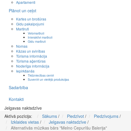
Apartamenti
Plānot un ceļot
Kartes un brošūras
Gidu pakalpojumi
Maršruti
Velomaršruti
Interaktīvi maršruti
Gidu maršruti
Nomas
Kāzas un svinības
Tūrisma informācija
Tūrisma aģentūras
Noderīga informācija
Iepirkšanās
Tirdzniecības centri
Suvenīri un vietējā produkcijas
Sadarbība
Kontakti
Jelgavas naktsdzīve
Aktīvā pozīcija:
Sākums
/
Piedzīvot
/
Piedzīvojums
/
Izklaides vietas
/
Jelgavas naktsdzīve
/
Alternatīvās mūzikas bārs "Melno Cepurīšu Balerija"