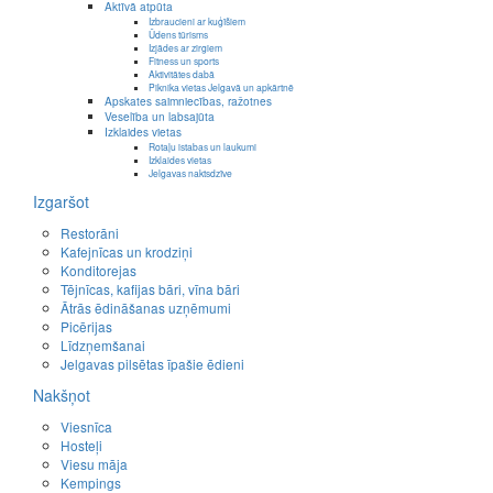
Aktīvā atpūta
Izbraucieni ar kuģīšiem
Ūdens tūrisms
Izjādes ar zirgiem
Fitness un sports
Aktivitātes dabā
Piknika vietas Jelgavā un apkārtnē
Apskates saimniecības, ražotnes
Veselība un labsajūta
Izklaides vietas
Rotaļu istabas un laukumi
Izklaides vietas
Jelgavas naktsdzīve
Izgaršot
Restorāni
Kafejnīcas un krodziņi
Konditorejas
Tējnīcas, kafijas bāri, vīna bāri
Ātrās ēdināšanas uzņēmumi
Picērijas
Līdzņemšanai
Jelgavas pilsētas īpašie ēdieni
Nakšņot
Viesnīca
Hosteļi
Viesu māja
Kempings