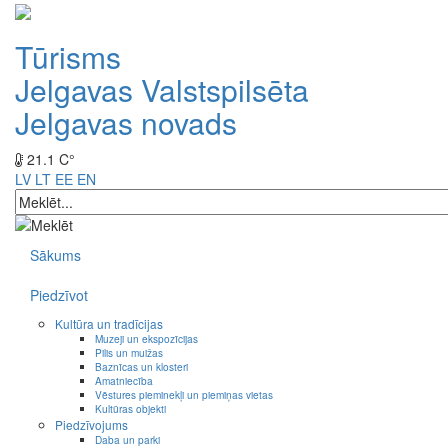
Tūrisms
Jelgavas Valstspilsēta
Jelgavas novads
21.1 C°
LV
LT
EE
EN
Sākums
Piedzīvot
Kultūra un tradīcijas
Muzeji un ekspozīcijas
Pilis un muižas
Baznīcas un klosteri
Amatniecība
Vēstures pieminekļi un piemiņas vietas
Kultūras objekti
Piedzīvojums
Daba un parki