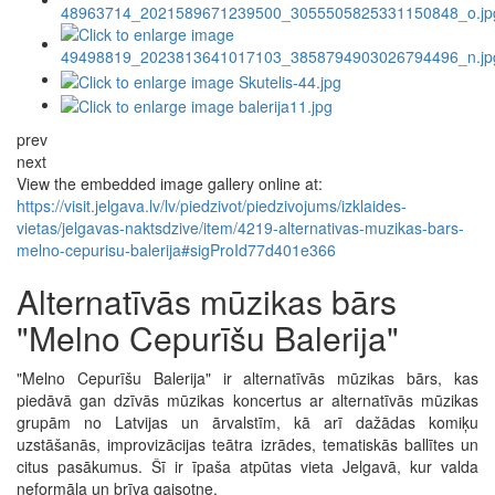
prev
next
View the embedded image gallery online at:
https://visit.jelgava.lv/lv/piedzivot/piedzivojums/izklaides-
vietas/jelgavas-naktsdzive/item/4219-alternativas-muzikas-bars-
melno-cepurisu-balerija#sigProId77d401e366
Alternatīvās mūzikas bārs
"Melno Cepurīšu Balerija"
"Melno Cepurīšu Balerija" ir alternatīvās mūzikas bārs, kas
piedāvā gan dzīvās mūzikas koncertus ar alternatīvās mūzikas
grupām no Latvijas un ārvalstīm, kā arī dažādas komiķu
uzstāšanās, improvizācijas teātra izrādes, tematiskās ballītes un
citus pasākumus. Šī ir īpaša atpūtas vieta Jelgavā, kur valda
neformāla un brīva gaisotne.