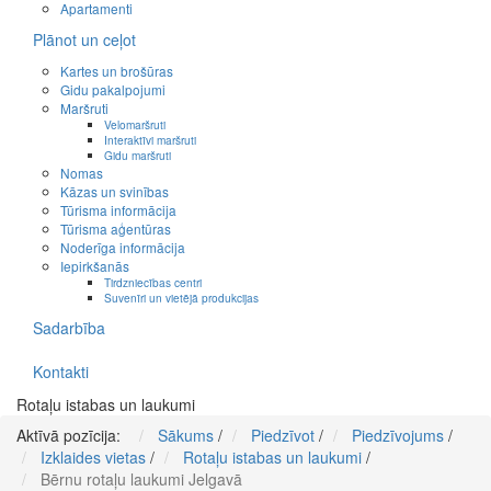
Apartamenti
Plānot un ceļot
Kartes un brošūras
Gidu pakalpojumi
Maršruti
Velomaršruti
Interaktīvi maršruti
Gidu maršruti
Nomas
Kāzas un svinības
Tūrisma informācija
Tūrisma aģentūras
Noderīga informācija
Iepirkšanās
Tirdzniecības centri
Suvenīri un vietējā produkcijas
Sadarbība
Kontakti
Rotaļu istabas un laukumi
Aktīvā pozīcija:
Sākums
/
Piedzīvot
/
Piedzīvojums
/
Izklaides vietas
/
Rotaļu istabas un laukumi
/
Bērnu rotaļu laukumi Jelgavā