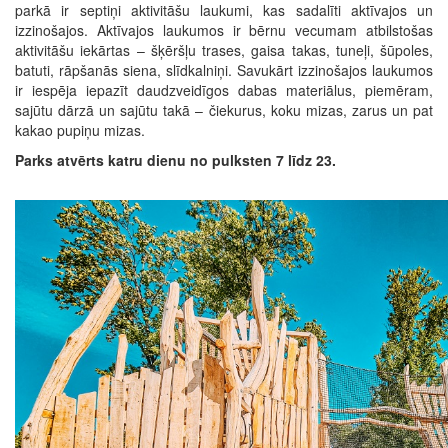
parkā ir septiņi aktivitāšu laukumi, kas sadalīti aktīvajos un
izzinošajos. Aktīvajos laukumos ir bērnu vecumam atbilstošas
aktivitāšu iekārtas – šķēršļu trases, gaisa takas, tuneļi, šūpoles,
batuti, rāpšanās siena, slīdkalniņi. Savukārt izzinošajos laukumos
ir iespēja iepazīt daudzveidīgos dabas materiālus, piemēram,
sajūtu dārzā un sajūtu takā – čiekurus, koku mizas, zarus un pat
kakao pupiņu mizas.
Parks atvērts katru dienu no pulksten 7 līdz 23.