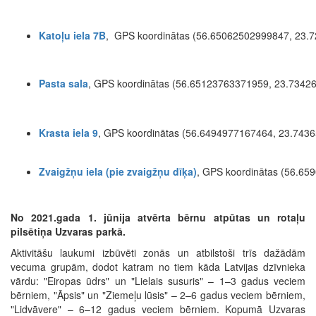
Katoļu iela 7B
, GPS koordinātas (56.65062502999847, 23.
Pasta sala
, GPS koordinātas (56.65123763371959, 23.7342
Krasta iela 9
, GPS koordinātas (56.6494977167464, 23.743
Zvaigžņu iela (pie zvaigžņu dīķa)
, GPS koordinātas (56.6
No 2021.gada 1. jūnija atvērta bērnu atpūtas un rotaļu
pilsētiņa Uzvaras parkā.
Aktivitāšu laukumi izbūvēti zonās un atbilstoši trīs dažādām
vecuma grupām, dodot katram no tiem kāda Latvijas dzīvnieka
vārdu: "Eiropas ūdrs" un "Lielais susuris" – 1–3 gadus veciem
bērniem, "Āpsis" un "Ziemeļu lūsis" – 2–6 gadus veciem bērniem,
"Lidvāvere" – 6–12 gadus veciem bērniem. Kopumā Uzvaras