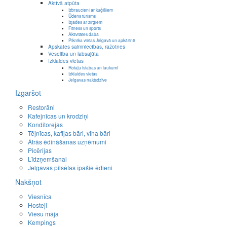
Aktīvā atpūta
Izbraucieni ar kuģīšiem
Ūdens tūrisms
Izjādes ar zirgiem
Fitness un sports
Aktivitātes dabā
Piknika vietas Jelgavā un apkārtnē
Apskates saimniecības, ražotnes
Veselība un labsajūta
Izklaides vietas
Rotaļu istabas un laukumi
Izklaides vietas
Jelgavas naktsdzīve
Izgaršot
Restorāni
Kafejnīcas un krodziņi
Konditorejas
Tējnīcas, kafijas bāri, vīna bāri
Ātrās ēdināšanas uzņēmumi
Picērijas
Līdzņemšanai
Jelgavas pilsētas īpašie ēdieni
Nakšņot
Viesnīca
Hosteļi
Viesu māja
Kempings