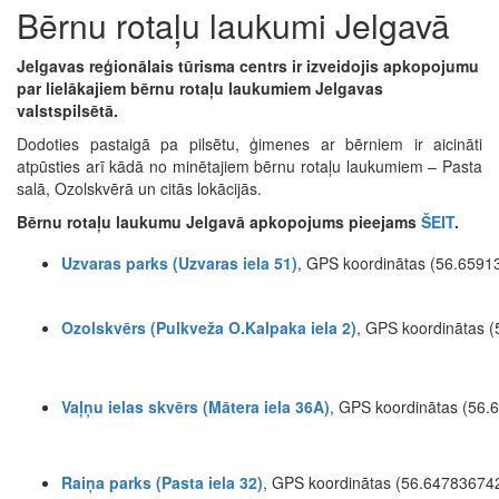
Bērnu rotaļu laukumi Jelgavā
Jelgavas reģionālais tūrisma centrs ir izveidojis apkopojumu
par lielākajiem bērnu rotaļu laukumiem Jelgavas
valstspilsētā.
Dodoties pastaigā pa pilsētu, ģimenes ar bērniem ir aicināti
atpūsties arī kādā no minētajiem bērnu rotaļu laukumiem – Pasta
salā, Ozolskvērā un citās lokācijās.
Bērnu rotaļu laukumu Jelgavā apkopojums pieejams
ŠEIT
.
Uzvaras parks (Uzvaras iela 51)
, GPS koordinātas (56.659
Ozolskvērs (Pulkveža O.Kalpaka iela 2)
, GPS koordinātas
Vaļņu ielas skvērs (Mātera iela 36A)
, GPS koordinātas (56
Raiņa parks (Pasta iela 32)
, GPS koordinātas (56.6478367