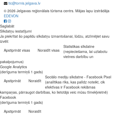
tic@tornis.jelgava.lv
© 2026 Jelgavas reģionālais tūrisma centrs. Mājas lapu izstrādāja
EDEVON
Saglabāt
Sīkdatņu iestatījumi
Ja piekrītat šo papildu sīkdatņu izmantošanai, lūdzu, atzīmējiet savu
izvēli:
Statistikas sīkdatne
Apstiprināt visas
Noraidīt visas
(nepieciešama, lai uzlabotu
vietnes darbību un
pakalpojumus)
Google Analytics
(derīguma termiņš 1 gads)
Sociālo mediju sīkdatne - Facebook Pixel
Apstiprināt
Noraidīt
(analītikas rīks, kas palīdz noteikt, cik
efektīvas ir Facebook reklāmas
kampaņas, pārraugot darbības, ko lietotājs veic mūsu tīmekļvietnē)
Facebook
(derīguma termiņš 1 gads)
Apstiprināt
Noraidīt