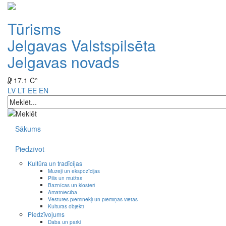
Tūrisms
Jelgavas Valstspilsēta
Jelgavas novads
17.1 C°
LV
LT
EE
EN
Sākums
Piedzīvot
Kultūra un tradīcijas
Muzeji un ekspozīcijas
Pilis un muižas
Baznīcas un klosteri
Amatniecība
Vēstures pieminekļi un piemiņas vietas
Kultūras objekti
Piedzīvojums
Daba un parki