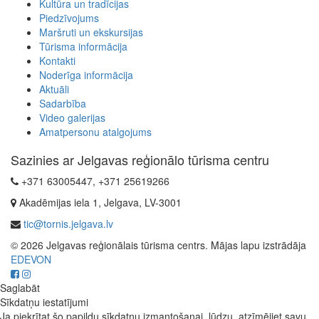
Kultūra un tradīcijas
Piedzīvojums
Maršruti un ekskursijas
Tūrisma informācija
Kontakti
Noderīga informācija
Aktuāli
Sadarbība
Video galerijas
Amatpersonu atalgojums
Sazinies ar Jelgavas reģionālo tūrisma centru
+371 63005447, +371 25619266
Akadēmijas iela 1, Jelgava, LV-3001
tic@tornis.jelgava.lv
© 2026 Jelgavas reģionālais tūrisma centrs. Mājas lapu izstrādāja
EDEVON
Saglabāt
Sīkdatņu iestatījumi
Ja piekrītat šo papildu sīkdatņu izmantošanai, lūdzu, atzīmējiet savu