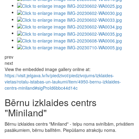
prev
next
View the embedded image gallery online at:
https://visit.jelgava.lv/lv/piedzivot/piedzivojums/izklaides-
vietas/rotalu-istabas-un-laukumi/item/4950-bernu-izklaides-
centrs-miniland#sigProId6bbc44d14c
Bērnu izklaides centrs
"Miniland"
Bērnu izklaides centrs "Miniland" - telpu noma svinībām, privātiem
pasākumiem, bērnu ballītēm. Piepūšamo atrakciju noma.