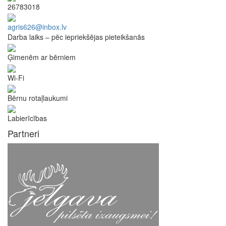
26783018
agris626@inbox.lv
Darba laiks – pēc iepriekšējas pieteikšanās
Ģimenēm ar bērniem
Wi-Fi
Bērnu rotaļlaukumi
Labierīcības
Partneri