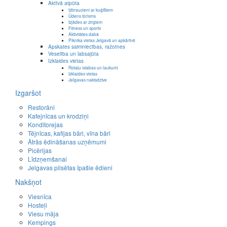
Aktīvā atpūta
Izbraucieni ar kuģīšiem
Ūdens tūrisms
Izjādes ar zirgiem
Fitness un sports
Aktivitātes dabā
Piknika vietas Jelgavā un apkārtnē
Apskates saimniecības, ražotnes
Veselība un labsajūta
Izklaides vietas
Rotaļu istabas un laukumi
Izklaides vietas
Jelgavas naktsdzīve
Izgaršot
Restorāni
Kafejnīcas un krodziņi
Konditorejas
Tējnīcas, kafijas bāri, vīna bāri
Ātrās ēdināšanas uzņēmumi
Picērijas
Līdzņemšanai
Jelgavas pilsētas īpašie ēdieni
Nakšņot
Viesnīca
Hosteļi
Viesu māja
Kempings