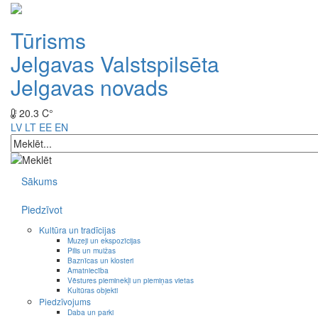
Tūrisms
Jelgavas Valstspilsēta
Jelgavas novads
20.3 C°
LV
LT
EE
EN
Sākums
Piedzīvot
Kultūra un tradīcijas
Muzeji un ekspozīcijas
Pilis un muižas
Baznīcas un klosteri
Amatniecība
Vēstures pieminekļi un piemiņas vietas
Kultūras objekti
Piedzīvojums
Daba un parki