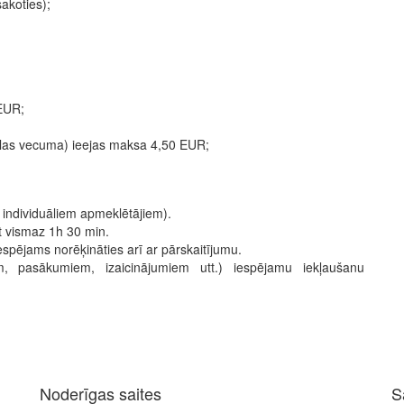
sakoties);
EUR;
kolas vecuma) ieejas maksa 4,50 EUR;
arī individuāliem apmeklētājiem).
t vismaz 1h 30 min.
spējams norēķināties arī ar pārskaitījumu.
m, pasākumiem, izaicinājumiem utt.) iespējamu iekļaušanu
Noderīgas saites
S