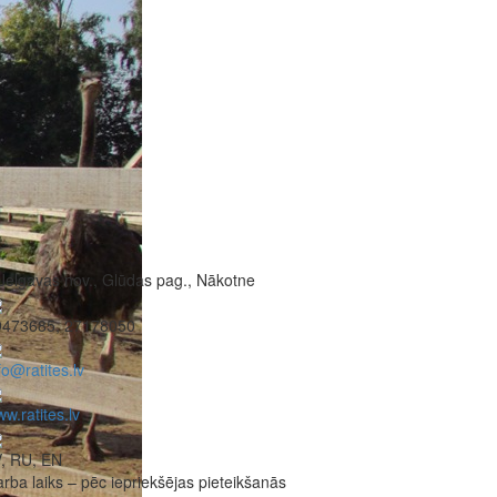
Jelgavas nov., Glūdas pag., Nākotne
9473685, 27178050
fo@ratites.lv
w.ratites.lv
, RU, EN
rba laiks – pēc iepriekšējas pieteikšanās