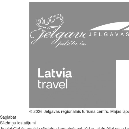
© 2026 Jelgavas reģionālais tūrisma centrs. Mājas lap
Saglabāt
Sīkdatņu iestatījumi
Ja piekrītat šo papildu sīkdatņu izmantošanai, lūdzu, atzīmējiet savu izv