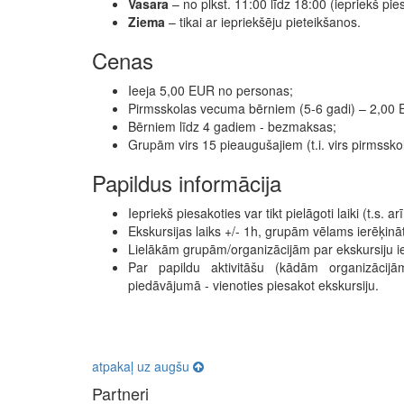
Vasara
– no plkst. 11:00 līdz 18:00 (iepriekš pie
Ziema
– tikai ar iepriekšēju pieteikšanos.
Cenas
Ieeja 5,00 EUR no personas;
Pirmsskolas vecuma bērniem (5-6 gadi) – 2,00 
Bērniem līdz 4 gadiem - bezmaksas;
Grupām virs 15 pieaugušajiem (t.i. virs pirmss
Papildus informācija
Iepriekš piesakoties var tikt pielāgoti laiki (t.s. 
Ekskursijas laiks +/- 1h, grupām vēlams ierēķinā
Lielākām grupām/organizācijām par ekskursiju ie
Par papildu aktivitāšu (kādām organizācijā
piedāvājumā - vienoties piesakot ekskursiju.
atpakaļ uz augšu
Partneri