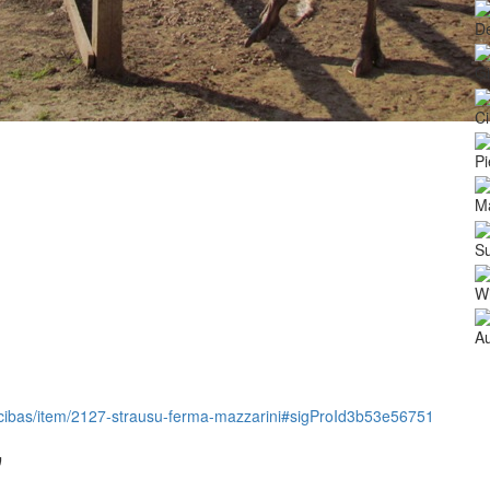
De
Ģ
Ci
Pi
Ma
Su
Wi
Au
mniecibas/item/2127-strausu-ferma-mazzarini#sigProId3b53e56751
"