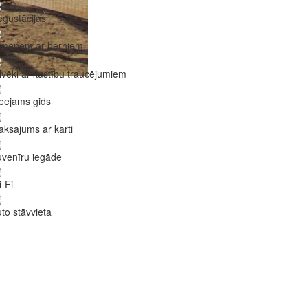
gustācijas
imenēm ar bērniem
lvēki ar kustību traucējumiem
eejams gids
ksājums ar karti
venīru iegāde
-Fi
to stāvvieta