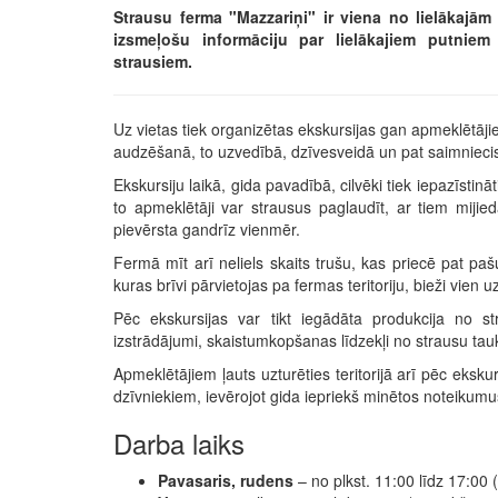
Strausu ferma "Mazzariņi" ir viena no lielākajām
izsmeļošu informāciju par lielākajiem putniem
strausiem.
Uz vietas tiek organizētas ekskursijas gan apmeklētāji
audzēšanā, to uzvedībā, dzīvesveidā un pat saimnieci
Ekskursiju laikā, gida pavadībā, cilvēki tiek iepazīstināt
to apmeklētāji var strausus paglaudīt, ar tiem mijie
pievērsta gandrīz vienmēr.
Fermā mīt arī neliels skaits trušu, kas priecē pat pa
kuras brīvi pārvietojas pa fermas teritoriju, bieži vien
Pēc ekskursijas var tikt iegādāta produkcija no s
izstrādājumi, skaistumkopšanas līdzekļi no strausu tauk
Apmeklētājiem ļauts uzturēties teritorijā arī pēc eksku
dzīvniekiem, ievērojot gida iepriekš minētos noteikumu
Darba laiks
Pavasaris, rudens
– no plkst. 11:00 līdz 17:00 (