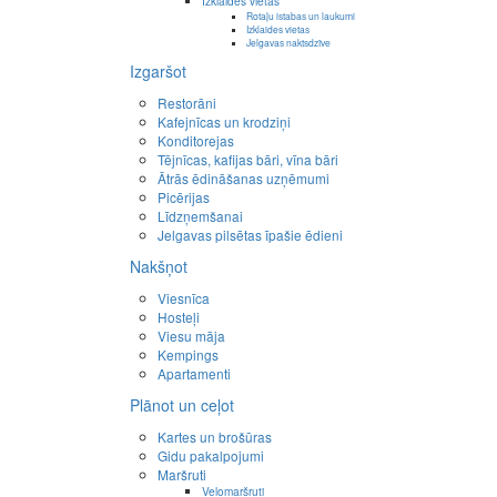
Izklaides vietas
Rotaļu istabas un laukumi
Izklaides vietas
Jelgavas naktsdzīve
Izgaršot
Restorāni
Kafejnīcas un krodziņi
Konditorejas
Tējnīcas, kafijas bāri, vīna bāri
Ātrās ēdināšanas uzņēmumi
Picērijas
Līdzņemšanai
Jelgavas pilsētas īpašie ēdieni
Nakšņot
Viesnīca
Hosteļi
Viesu māja
Kempings
Apartamenti
Plānot un ceļot
Kartes un brošūras
Gidu pakalpojumi
Maršruti
Velomaršruti