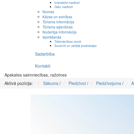
Interaktīvi maršruti
Gidu maršruti
Nomas
Kāzas un svinības
Tūrisma informācija
Tūrisma aģentūras
Noderīga informācija
Iepirkšanās
Tirdzniecības centri
Suvenīri un vietējā produkcijas
Sadarbība
Kontakti
Apskates saimniecības, ražotnes
Aktīvā pozīcija:
Sākums
/
Piedzīvot
/
Piedzīvojums
/
A