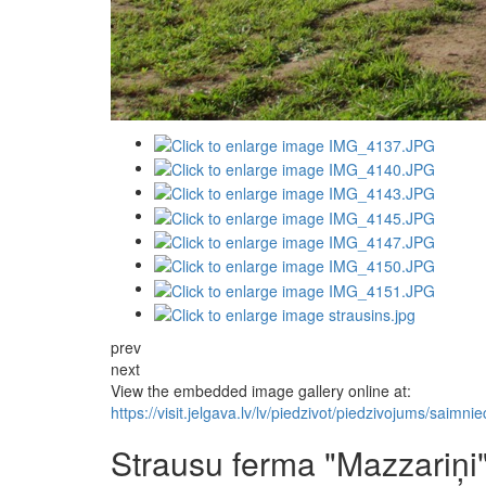
prev
next
View the embedded image gallery online at:
https://visit.jelgava.lv/lv/piedzivot/piedzivojums/sai
Strausu ferma "Mazzariņi