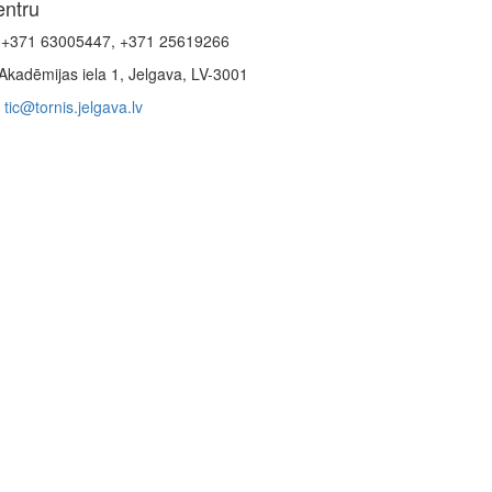
entru
+371 63005447, +371 25619266
Akadēmijas iela 1, Jelgava, LV-3001
tic@tornis.jelgava.lv