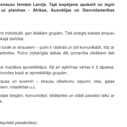
 strausu fermām Latvijā. Tajā iespējams apskatīt un iegūt
 uz planētas - Āfrikas, Austrālijas un Dienvidamerikas
em individuāli, gan lielākām grupām. Tiek sniegts ieskats strausu
skajā darbībā.
i tuvāk ar strausiem – putni ir radināti un ļoti komunikabli, līdz ar
darboties. Putnu ziņkārīgās dabas dēļ uzmanība cilvēkiem tiek
šus mazākos apmeklētājus. Kā arī apbrīnas vērtas ir 2 alpakas,
 uzturoties kopā ar apmeklētāju grupām.
trausa un suvenīri – strausu olbaltumu cepumi, olas, gaļas
iem, rotaslietas u.c.
rsijas beigām, komunicējot, bildējoties un citādi pavadot laiku ar
s.
iepriekš piesakoties);