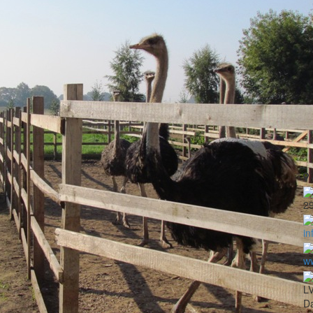
2
in
ww
LV
Da