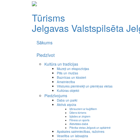
Tūrisms
Jelgavas Valstspilsēta
Je
Sākums
Piedzīvot
Kultūra un tradīcijas
Muzeji un ekspozīcijas
Pilis un muižas
Baznīcas un klosteri
Amatniecība
Vēstures pieminekļi un piemiņas vietas
Kultūras objekti
Piedzīvojums
Daba un parki
Aktīvā atpūta
Izbraucieni ar kuģīšiem
Ūdens tūrisms
Izjādes ar zirgiem
Fitness un sports
Aktivitātes dabā
Piknika vietas Jelgavā un apkārtnē
Apskates saimniecības, ražotnes
Veselība un labsajūta