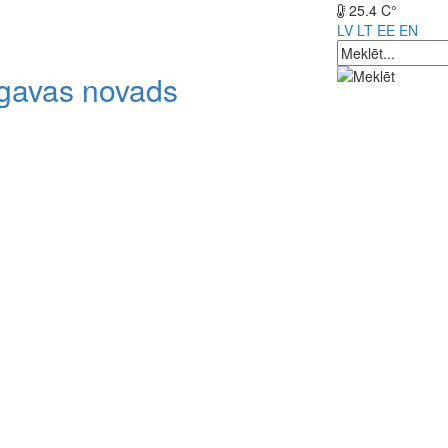
25.4 C°
LV
LT
EE
EN
lgavas novads