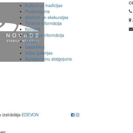
c
Kultūra un tradīcijas
Piedzīvojums
Maršruti un ekskursijas
Tūrisma informācija
Kontakti
Noderīga informācija
Aktuāli
Sadarbība
Video galerijas
Amatpersonu atalgojums
u izstrādāja
EDEVON
ēli: