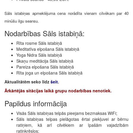
Sāls istabiņas apmeklējuma cena norādīta vienam cilvēkam par 40
minūšu ilgu seansu.
Nodarbības Sāls istabiņā:
Rīta rosme Sāls istabiņā
Meditatīva elpošana Sāls istabiņā
Yoga Nidra Sāls istabiņā
Skaņu meditācija Sāls istabiņā
Pareiza elpošana Sāls istabiņā
Rīta joga un elpošana Sāls istabiņā
Aktualitātēm seko līdz
šeit
.
Ārkārtējās sitācijas laikā grupu nodarbības nenotiek.
Papildus informācija
Visās Sāls istabiņas telpās pieejams bezmaksas WiFi;
Sāls istabiņas telpas pielāgotas ērtai piekļuvei ar bērnu
ratiņiem, kā arī cilvēkiem ar īpašām vajadzībām
ratiņkrēslos;