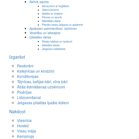
Aktīvā atpūta
Izbraucieni ar kuģīšiem
Ūdens tūrisms
Izjādes ar zirgiem
Fitness un sports
Aktivitātes dabā
Piknika vietas Jelgavā un apkārtnē
Apskates saimniecības, ražotnes
Veselība un labsajūta
Izklaides vietas
Rotaļu istabas un laukumi
Izklaides vietas
Jelgavas naktsdzīve
Izgaršot
Restorāni
Kafejnīcas un krodziņi
Konditorejas
Tējnīcas, kafijas bāri, vīna bāri
Ātrās ēdināšanas uzņēmumi
Picērijas
Līdzņemšanai
Jelgavas pilsētas īpašie ēdieni
Nakšņot
Viesnīca
Hosteļi
Viesu māja
Kempings