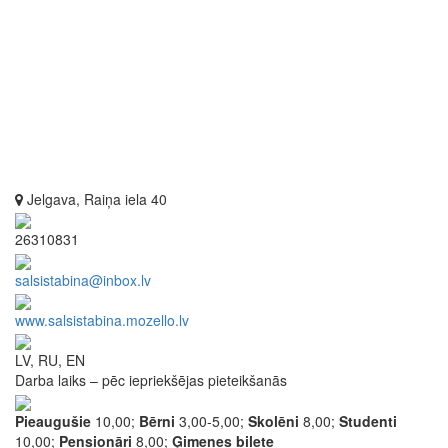
Jelgava, Raiņa iela 40
26310831
salsistabina@inbox.lv
www.salsistabina.mozello.lv
LV, RU, EN
Darba laiks – pēc iepriekšējas pieteikšanās
Pieaugušie
10,00;
Bērni
3,00-5,00;
Skolēni
8,00;
Studenti
10,00;
Pensionāri
8,00;
Ģimenes biļete