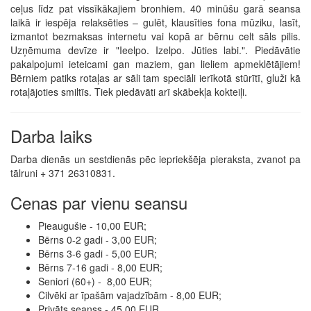
ceļus līdz pat vissīkākajiem bronhiem. 40 minūšu garā seansa
laikā ir iespēja relaksēties – gulēt, klausīties fona mūziku, lasīt,
izmantot bezmaksas internetu vai kopā ar bērnu celt sāls pilis.
Uzņēmuma devīze ir "Ieelpo. Izelpo. Jūties labi.". Piedāvātie
pakalpojumi ieteicami gan maziem, gan lieliem apmeklētājiem!
Bērniem patiks rotaļas ar sāli tam speciāli ierīkotā stūrītī, gluži kā
rotaļājoties smiltīs. Tiek piedāvāti arī skābekļa kokteiļi.
Darba laiks
Darba dienās un sestdienās pēc iepriekšēja pieraksta, zvanot pa
tālruni + 371 26310831.
Cenas par vienu seansu
Pieaugušie - 10,00 EUR;
Bērns 0-2 gadi - 3,00 EUR;
Bērns 3-6 gadi - 5,00 EUR;
Bērns 7-16 gadi - 8,00 EUR;
Seniori (60+) - 8,00 EUR;
Cilvēki ar īpašām vajadzībām - 8,00 EUR;
Privāts seanss - 45,00 EUR.