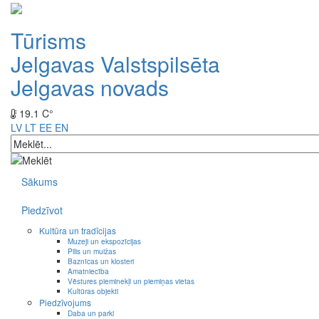
Tūrisms
Jelgavas Valstspilsēta
Jelgavas novads
19.1 C°
LV
LT
EE
EN
Sākums
Piedzīvot
Kultūra un tradīcijas
Muzeji un ekspozīcijas
Pilis un muižas
Baznīcas un klosteri
Amatniecība
Vēstures pieminekļi un piemiņas vietas
Kultūras objekti
Piedzīvojums
Daba un parki