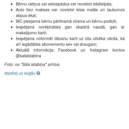
Bērnu ratiņus vai velosipēdus var novietot iekštelpās;
Auto bez maksas var novietot ielas malās un laukumos
abpus ēkai;
WC pieejama bērnu pārtinamā virsma un bērnu podiņš;
Iespējams norēķināties gan skaidrā naudā, gan ar
maksājumu karti;
Iespējams noformēt dāvanu karti uz cita cilvēka vārda, kā
arī iegādāties abonementu sev vai draugam;
Aktuālā informācija Facebook un Instagram kontos
@salsistabina
Foto: no "Sāls istabiņa" arhīva
atpakaļ uz augšu