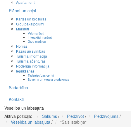
Apartamenti
Plānot un ceļot
Kartes un brošūras
Gidu pakalpojumi
Maršruti
Velomaršruti
Interaktīvi maršruti
Gidu maršruti
Nomas
Kāzas un svinības
Tūrisma informācija
Tūrisma aģentūras
Noderīga informācija
Iepirkšanās
Tirdzniecības centri
Suvenīri un vietējā produkcijas
Sadarbība
Kontakti
Veselība un labsajūta
Aktīvā pozīcija:
Sākums
/
Piedzīvot
/
Piedzīvojums
/
Veselība un labsajūta
/
"Sāls istabiņa"