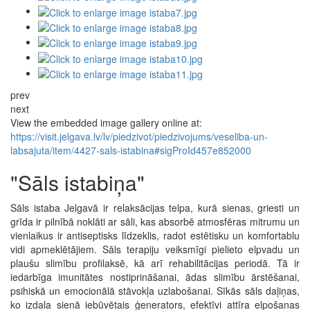
prev
next
View the embedded image gallery online at:
https://visit.jelgava.lv/lv/piedzivot/piedzivojums/veseliba-un-
labsajuta/item/4427-sals-istabina#sigProId457e852000
"Sāls istabiņa"
Sāls istaba Jelgavā ir relaksācijas telpa, kurā sienas, griesti un
grīda ir pilnībā noklāti ar sāli, kas absorbē atmosfēras mitrumu un
vienlaikus ir antiseptisks līdzeklis, radot estētisku un komfortablu
vidi apmeklētājiem. Sāls terapiju veiksmīgi pielieto elpvadu un
plaušu slimību profilaksē, kā arī rehabilitācijas periodā. Tā ir
iedarbīga imunitātes nostiprināšanai, ādas slimību ārstēšanai,
psihiskā un emocionālā stāvokļa uzlabošanai. Sīkās sāls daļiņas,
ko izdala sienā iebūvētais ģenerators, efektīvi attīra elpošanas