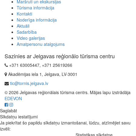
Maršruti un ekskursijas
Tūrisma informācija
Kontakti
Noderīga informācija
Aktuāli
Sadarbība
Video galerijas
Amatpersonu atalgojums
Sazinies ar Jelgavas reģionālo tūrisma centru
+371 63005447, +371 25619266
Akadēmijas iela 1, Jelgava, LV-3001
tic@tornis.jelgava.lv
© 2026 Jelgavas reģionālais tūrisma centrs. Mājas lapu izstrādāja
EDEVON
Saglabāt
Sīkdatņu iestatījumi
Ja piekrītat šo papildu sīkdatņu izmantošanai, lūdzu, atzīmējiet savu
izvēli:
Statistikas sīkdatne