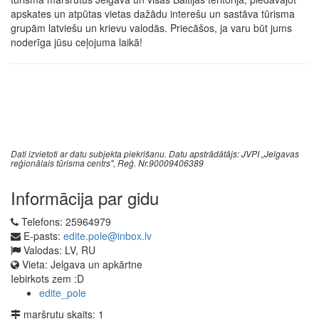
apskates un atpūtas vietas dažādu interešu un sastāva tūrisma
grupām latviešu un krievu valodās. Priecāšos, ja varu būt jums
noderīga jūsu ceļojuma laikā!
Dati izvietoti ar datu subjekta piekrišanu. Datu apstrādātājs: JVPI „Jelgavas
reģionālais tūrisma centrs", Reģ. Nr.90009406389
Informācija par gidu
Telefons:
25964979
E-pasts:
edite.pole@inbox.lv
Valodas:
LV, RU
Vieta:
Jelgava un apkārtne
Iebirkots zem :D
edite_pole
maršrutu skaits:
1