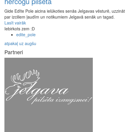
hercogu pilsēta
Gide Edīte Pole aicina ielūkoties senās Jelgavas vēsturē, uzzināt
par izciliem ļaudīm un notikumiem Jelgavā senāk un tagad.
Lasīt vairāk
Iebirkots zem :D
edite_pole
atpakaļ uz augšu
Partneri