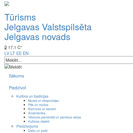
Tūrisms
Jelgavas Valstspilsēta
Jelgavas novads
17.1 C°
LV
LT
EE
EN
Sākums
Piedzīvot
Kultūra un tradīcijas
Muzeji un ekspozīcijas
Pilis un muižas
Baznīcas un klosteri
Amatniecība
Vēstures pieminekļi un piemiņas vietas
Kultūras objekti
Piedzīvojums
Daba un parki