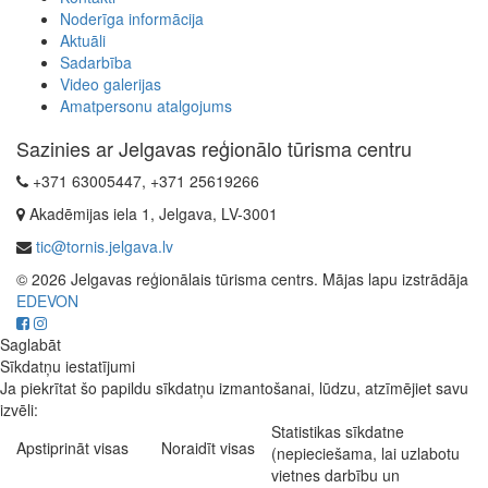
Noderīga informācija
Aktuāli
Sadarbība
Video galerijas
Amatpersonu atalgojums
Sazinies ar Jelgavas reģionālo tūrisma centru
+371 63005447, +371 25619266
Akadēmijas iela 1, Jelgava, LV-3001
tic@tornis.jelgava.lv
© 2026 Jelgavas reģionālais tūrisma centrs. Mājas lapu izstrādāja
EDEVON
Saglabāt
Sīkdatņu iestatījumi
Ja piekrītat šo papildu sīkdatņu izmantošanai, lūdzu, atzīmējiet savu
izvēli:
Statistikas sīkdatne
Apstiprināt visas
Noraidīt visas
(nepieciešama, lai uzlabotu
vietnes darbību un