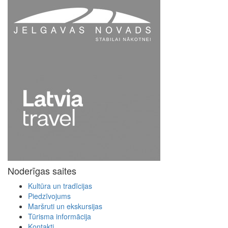
Noderīgas saites
Kultūra un tradīcijas
Piedzīvojums
Maršruti un ekskursijas
Tūrisma informācija
Kontakti