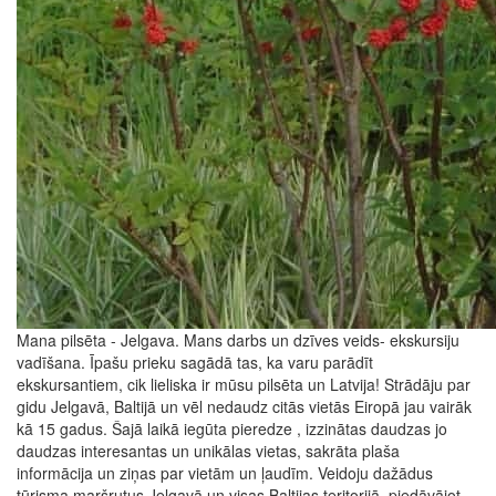
Mana pilsēta - Jelgava. Mans darbs un dzīves veids- ekskursiju
vadīšana. Īpašu prieku sagādā tas, ka varu parādīt
ekskursantiem, cik lieliska ir mūsu pilsēta un Latvija! Strādāju par
gidu Jelgavā, Baltijā un vēl nedaudz citās vietās Eiropā jau vairāk
kā 15 gadus. Šajā laikā iegūta pieredze , izzinātas daudzas jo
daudzas interesantas un unikālas vietas, sakrāta plaša
informācija un ziņas par vietām un ļaudīm. Veidoju dažādus
tūrisma maršrutus Jelgavā un visas Baltijas teritorijā, piedāvājot