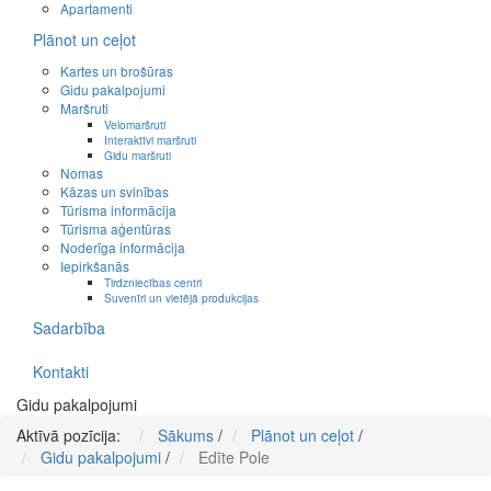
Apartamenti
Plānot un ceļot
Kartes un brošūras
Gidu pakalpojumi
Maršruti
Velomaršruti
Interaktīvi maršruti
Gidu maršruti
Nomas
Kāzas un svinības
Tūrisma informācija
Tūrisma aģentūras
Noderīga informācija
Iepirkšanās
Tirdzniecības centri
Suvenīri un vietējā produkcijas
Sadarbība
Kontakti
Gidu pakalpojumi
Aktīvā pozīcija:
Sākums
/
Plānot un ceļot
/
Gidu pakalpojumi
/
Edīte Pole