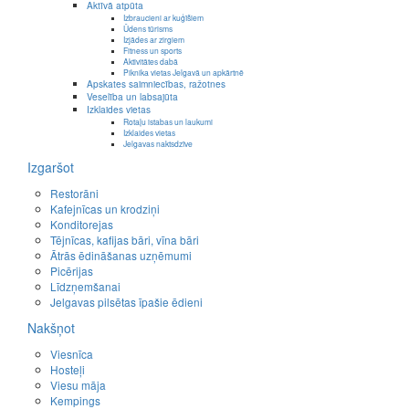
Aktīvā atpūta
Izbraucieni ar kuģīšiem
Ūdens tūrisms
Izjādes ar zirgiem
Fitness un sports
Aktivitātes dabā
Piknika vietas Jelgavā un apkārtnē
Apskates saimniecības, ražotnes
Veselība un labsajūta
Izklaides vietas
Rotaļu istabas un laukumi
Izklaides vietas
Jelgavas naktsdzīve
Izgaršot
Restorāni
Kafejnīcas un krodziņi
Konditorejas
Tējnīcas, kafijas bāri, vīna bāri
Ātrās ēdināšanas uzņēmumi
Picērijas
Līdzņemšanai
Jelgavas pilsētas īpašie ēdieni
Nakšņot
Viesnīca
Hosteļi
Viesu māja
Kempings