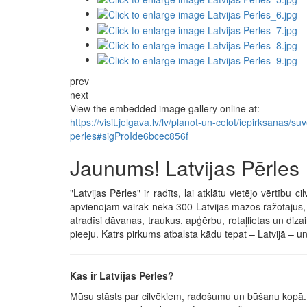
prev
next
View the embedded image gallery online at:
https://visit.jelgava.lv/lv/planot-un-celot/iepirksanas/s
perles#sigProIde6bcec856f
Jaunums! Latvijas Pērles
"Latvijas Pērles" ir radīts, lai atklātu vietējo vērtību 
apvienojam vairāk nekā 300 Latvijas mazos ražotājus, 
atradīsi dāvanas, traukus, apģērbu, rotaļlietas un diza
pieeju. Katrs pirkums atbalsta kādu tepat – Latvijā – un
Kas ir Latvijas Pērles?
Mūsu stāsts par cilvēkiem, radošumu un būšanu kopā. 