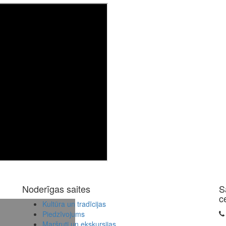
Noderīgas saites
S
c
Kultūra un tradīcijas
Piedzīvojums
Maršruti un ekskursijas