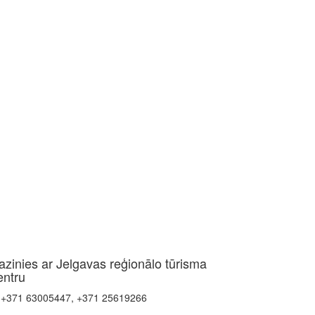
azinies ar Jelgavas reģionālo tūrisma
entru
+371 63005447, +371 25619266