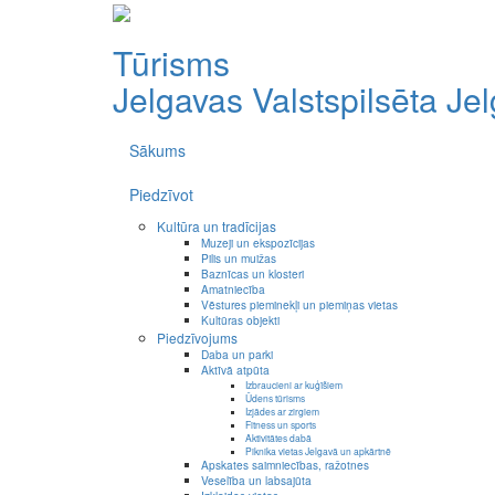
Tūrisms
Jelgavas Valstspilsēta
Je
Sākums
Piedzīvot
Kultūra un tradīcijas
Muzeji un ekspozīcijas
Pilis un muižas
Baznīcas un klosteri
Amatniecība
Vēstures pieminekļi un piemiņas vietas
Kultūras objekti
Piedzīvojums
Daba un parki
Aktīvā atpūta
Izbraucieni ar kuģīšiem
Ūdens tūrisms
Izjādes ar zirgiem
Fitness un sports
Aktivitātes dabā
Piknika vietas Jelgavā un apkārtnē
Apskates saimniecības, ražotnes
Veselība un labsajūta