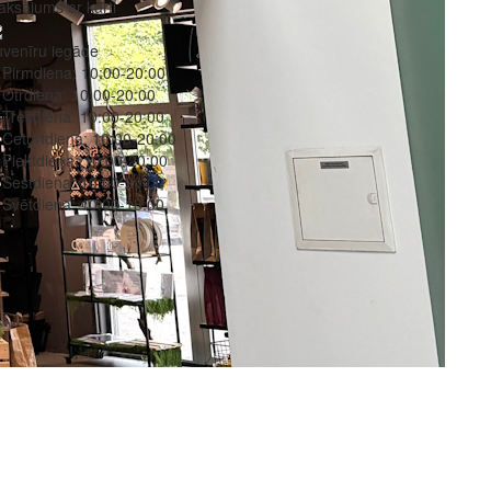
ksājums ar karti
venīru iegāde
Pirmdiena:
10:00-20:00
Otrdiena:
10:00-20:00
Trešdiena:
10:00-20:00
Ceturtdiena:
10:00-20:00
Piektdiena:
10:00-20:00
Sestdiena:
10:00-20:00
Svētdiena:
10:00-18:00