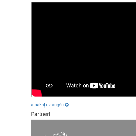
atpakaļ uz augšu
Partneri