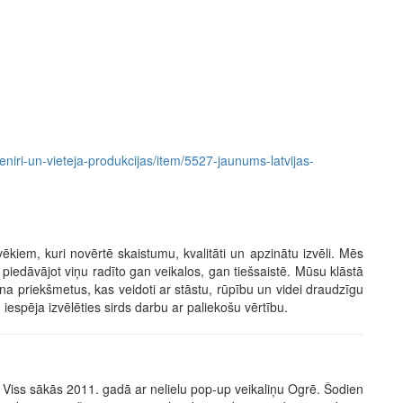
uveniri-un-vieteja-produkcijas/item/5527-jaunums-latvijas-
cilvēkiem, kuri novērtē skaistumu, kvalitāti un apzinātu izvēli. Mēs
piedāvājot viņu radīto gan veikalos, gan tiešsaistē. Mūsu klāstā
ina priekšmetus, kas veidoti ar stāstu, rūpību un videi draudzīgu
 iespēja izvēlēties sirds darbu ar paliekošu vērtību.
Viss sākās 2011. gadā ar nelielu pop-up veikaliņu Ogrē. Šodien