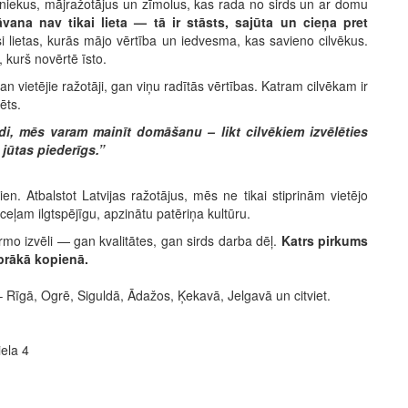
niekus, mājražotājus un zīmolus, kas rada no sirds un ar domu
vana nav tikai lieta — tā ir stāsts, sajūta un cieņa pret
i lietas, kurās mājo vērtība un iedvesma, kas savieno cilvēkus.
, kurš novērtē īsto.
an vietējie ražotāji, gan viņu radītās vērtības. Katram cilvēkam ir
ēts.
irdi, mēs varam mainīt domāšanu – likt cilvēkiem izvēlēties
s jūtas piederīgs.”
n. Atbalstot Latvijas ražotājus, mēs ne tikai stiprinām vietējo
eļam ilgtspējīgu, apzinātu patēriņa kultūru.
irmo izvēli — gan kvalitātes, gan sirds darba dēļ.
Katrs pirkums
iprākā kopienā.
 Rīgā, Ogrē, Siguldā, Ādažos, Ķekavā, Jelgavā un citviet.
iela 4