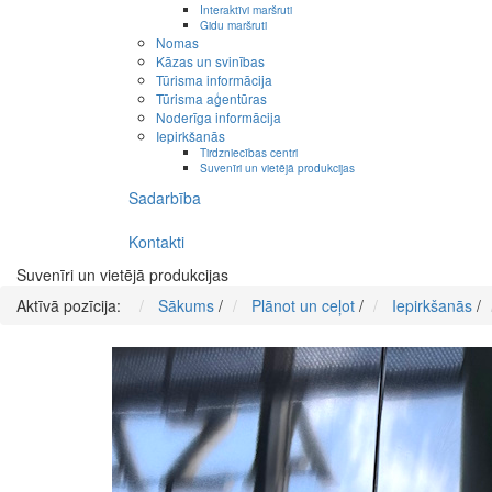
Interaktīvi maršruti
Gidu maršruti
Nomas
Kāzas un svinības
Tūrisma informācija
Tūrisma aģentūras
Noderīga informācija
Iepirkšanās
Tirdzniecības centri
Suvenīri un vietējā produkcijas
Sadarbība
Kontakti
Suvenīri un vietējā produkcijas
Aktīvā pozīcija:
Sākums
/
Plānot un ceļot
/
Iepirkšanās
/