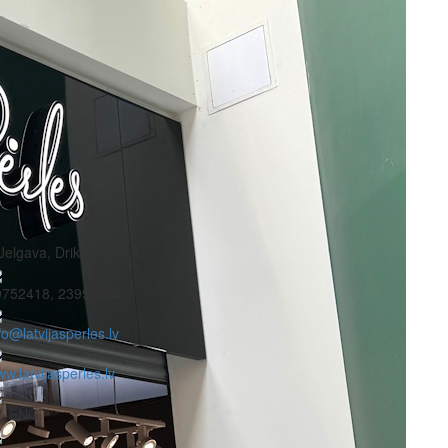
Jelgava, Driksas iela 4
0752418, 23999284
fo@latvijasperles.lv
w.latvijasperles.lv
V, ENG