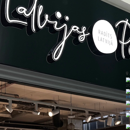
2
in
ww
L