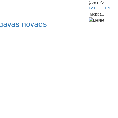
25.0 C°
LV
LT
EE
EN
lgavas novads