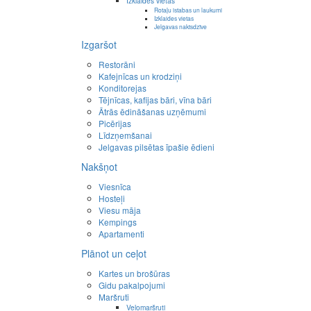
Izklaides vietas
Rotaļu istabas un laukumi
Izklaides vietas
Jelgavas naktsdzīve
Izgaršot
Restorāni
Kafejnīcas un krodziņi
Konditorejas
Tējnīcas, kafijas bāri, vīna bāri
Ātrās ēdināšanas uzņēmumi
Picērijas
Līdzņemšanai
Jelgavas pilsētas īpašie ēdieni
Nakšņot
Viesnīca
Hosteļi
Viesu māja
Kempings
Apartamenti
Plānot un ceļot
Kartes un brošūras
Gidu pakalpojumi
Maršruti
Velomaršruti