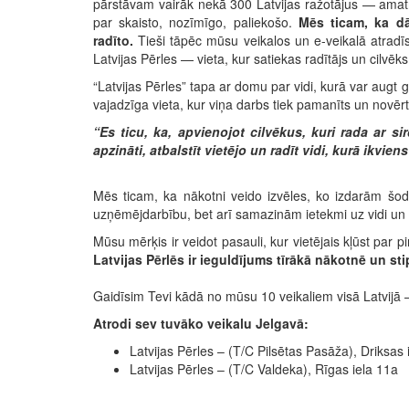
pārstāvam vairāk nekā 300 Latvijas ražotājus — amat
par skaisto, nozīmīgo, paliekošo.
Mēs ticam, ka dā
radīto.
Tieši tāpēc mūsu veikalos un e-veikalā atradīs
Latvijas Pērles — vieta, kur satiekas radītājs un cilvēks
“Latvijas Pērles” tapa ar domu par vidi, kurā var augt g
vajadzīga vieta, kur viņa darbs tiek pamanīts un novērt
“Es ticu, ka, apvienojot cilvēkus, kuri rada ar s
apzināti, atbalstīt vietējo un radīt vidi, kurā ikvien
Mēs ticam, ka nākotni veido izvēles, ko izdarām šodie
uzņēmējdarbību, bet arī samazinām ietekmi uz vidi un c
Mūsu mērķis ir veidot pasauli, kur vietējais kļūst par p
Latvijas Pērlēs ir ieguldījums tīrākā nākotnē un st
Gaidīsim Tevi kādā no mūsu 10 veikaliem visā Latvijā –
Atrodi sev tuvāko veikalu Jelgavā:
Latvijas Pērles – (T/C Pilsētas Pasāža), Driksas 
Latvijas Pērles – (T/C Valdeka), Rīgas iela 11a