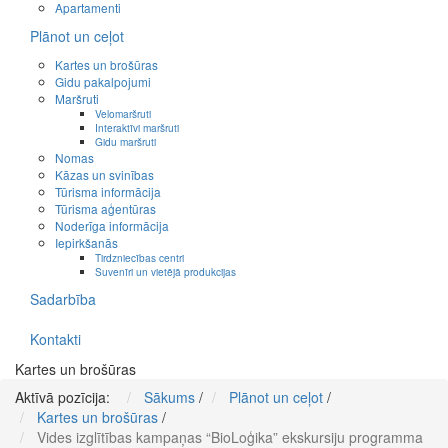
Apartamenti
Plānot un ceļot
Kartes un brošūras
Gidu pakalpojumi
Maršruti
Velomaršruti
Interaktīvi maršruti
Gidu maršruti
Nomas
Kāzas un svinības
Tūrisma informācija
Tūrisma aģentūras
Noderīga informācija
Iepirkšanās
Tirdzniecības centri
Suvenīri un vietējā produkcijas
Sadarbība
Kontakti
Kartes un brošūras
Aktīvā pozīcija:
Sākums
/
Plānot un ceļot
/
Kartes un brošūras
/
Vides izglītības kampaņas “BioLoģika” ekskursiju programma