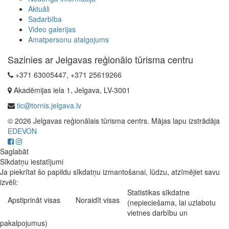
Aktuāli
Sadarbība
Video galerijas
Amatpersonu atalgojums
Sazinies ar Jelgavas reģionālo tūrisma centru
+371 63005447, +371 25619266
Akadēmijas iela 1, Jelgava, LV-3001
tic@tornis.jelgava.lv
© 2026 Jelgavas reģionālais tūrisma centrs. Mājas lapu izstrādāja
EDEVON
Saglabāt
Sīkdatņu iestatījumi
Ja piekrītat šo papildu sīkdatņu izmantošanai, lūdzu, atzīmējiet savu
izvēli:
Statistikas sīkdatne
Apstiprināt visas
Noraidīt visas
(nepieciešama, lai uzlabotu
vietnes darbību un
pakalpojumus)