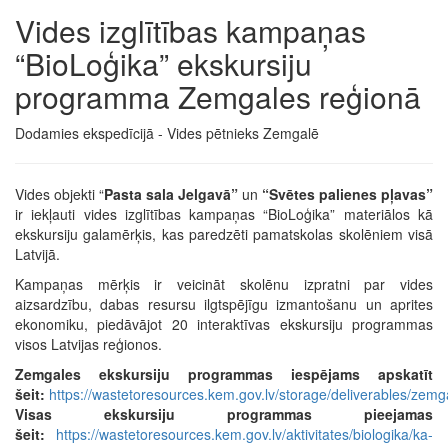
Vides izglītības kampaņas
“BioLoģika” ekskursiju
programma Zemgales reģionā
Dodamies ekspedīcijā - Vides pētnieks Zemgalē
Vides objekti “
Pasta sala Jelgavā”
un
“Svētes palienes pļavas”
ir iekļauti vides izglītības kampaņas “BioLoģika” materiālos kā
ekskursiju galamērķis, kas paredzēti pamatskolas skolēniem visā
Latvijā.
Kampaņas mērķis ir veicināt skolēnu izpratni par vides
aizsardzību, dabas resursu ilgtspējīgu izmantošanu un aprites
ekonomiku, piedāvājot 20 interaktīvas ekskursiju programmas
visos Latvijas reģionos.
Zemgales ekskursiju programmas iespējams apskatīt
šeit:
https://wastetoresources.kem.gov.lv/storage/deliverables/zemg
Visas ekskursiju programmas pieejamas
šeit:
https://wastetoresources.kem.gov.lv/aktivitates/biologika/ka-