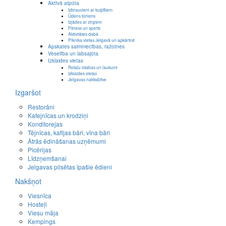
Aktīvā atpūta
Izbraucieni ar kuģīšiem
Ūdens tūrisms
Izjādes ar zirgiem
Fitness un sports
Aktivitātes dabā
Piknika vietas Jelgavā un apkārtnē
Apskates saimniecības, ražotnes
Veselība un labsajūta
Izklaides vietas
Rotaļu istabas un laukumi
Izklaides vietas
Jelgavas naktsdzīve
Izgaršot
Restorāni
Kafejnīcas un krodziņi
Konditorejas
Tējnīcas, kafijas bāri, vīna bāri
Ātrās ēdināšanas uzņēmumi
Picērijas
Līdzņemšanai
Jelgavas pilsētas īpašie ēdieni
Nakšņot
Viesnīca
Hosteļi
Viesu māja
Kempings