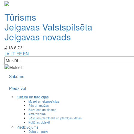
Tūrisms
Jelgavas Valstspilsēta
Jelgavas novads
18.8 C°
LV
LT
EE
EN
Sākums
Piedzīvot
Kultūra un tradīcijas
Muzeji un ekspozīcijas
Pilis un muižas
Baznīcas un klosteri
Amatniecība
Vēstures pieminekļi un piemiņas vietas
Kultūras objekti
Piedzīvojums
Daba un parki