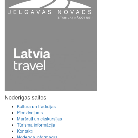
Noderīgas saites
Kultūra un tradīcijas
Piedzīvojums
Maršruti un ekskursijas
Tūrisma informācija
Kontakti
Noderīga informācija