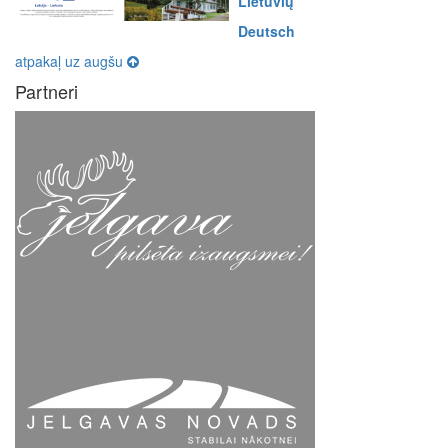
Lietuvių
Deutsch
atpakaļ uz augšu
Partneri