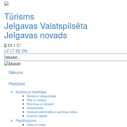
Tūrisms
Jelgavas Valstspilsēta
Jelgavas novads
23.1 C°
LV
LT
EE
EN
Sākums
Piedzīvot
Kultūra un tradīcijas
Muzeji un ekspozīcijas
Pilis un muižas
Baznīcas un klosteri
Amatniecība
Vēstures pieminekļi un piemiņas vietas
Kultūras objekti
Piedzīvojums
Daba un parki