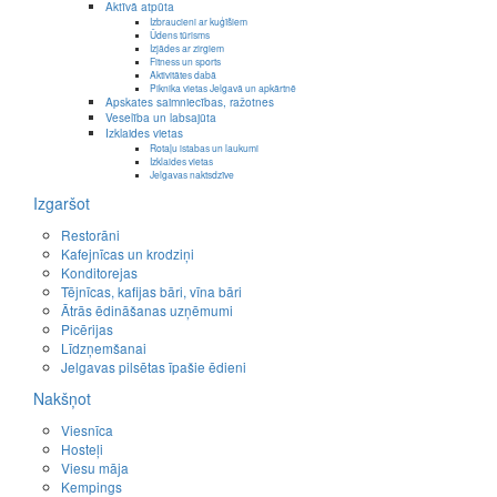
Aktīvā atpūta
Izbraucieni ar kuģīšiem
Ūdens tūrisms
Izjādes ar zirgiem
Fitness un sports
Aktivitātes dabā
Piknika vietas Jelgavā un apkārtnē
Apskates saimniecības, ražotnes
Veselība un labsajūta
Izklaides vietas
Rotaļu istabas un laukumi
Izklaides vietas
Jelgavas naktsdzīve
Izgaršot
Restorāni
Kafejnīcas un krodziņi
Konditorejas
Tējnīcas, kafijas bāri, vīna bāri
Ātrās ēdināšanas uzņēmumi
Picērijas
Līdzņemšanai
Jelgavas pilsētas īpašie ēdieni
Nakšņot
Viesnīca
Hosteļi
Viesu māja
Kempings