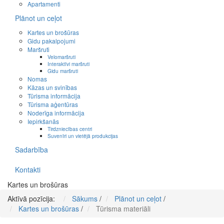
Apartamenti
Plānot un ceļot
Kartes un brošūras
Gidu pakalpojumi
Maršruti
Velomaršruti
Interaktīvi maršruti
Gidu maršruti
Nomas
Kāzas un svinības
Tūrisma informācija
Tūrisma aģentūras
Noderīga informācija
Iepirkšanās
Tirdzniecības centri
Suvenīri un vietējā produkcijas
Sadarbība
Kontakti
Kartes un brošūras
Aktīvā pozīcija:
Sākums
/
Plānot un ceļot
/
Kartes un brošūras
/
Tūrisma materiāli