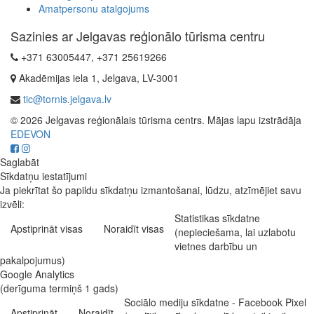
Amatpersonu atalgojums
Sazinies ar Jelgavas reģionālo tūrisma centru
+371 63005447, +371 25619266
Akadēmijas iela 1, Jelgava, LV-3001
tic@tornis.jelgava.lv
© 2026 Jelgavas reģionālais tūrisma centrs. Mājas lapu izstrādāja
EDEVON
Saglabāt
Sīkdatņu iestatījumi
Ja piekrītat šo papildu sīkdatņu izmantošanai, lūdzu, atzīmējiet savu
izvēli:
Statistikas sīkdatne
Apstiprināt visas
Noraidīt visas
(nepieciešama, lai uzlabotu
vietnes darbību un
pakalpojumus)
Google Analytics
(derīguma termiņš 1 gads)
Sociālo mediju sīkdatne - Facebook Pixel
Apstiprināt
Noraidīt