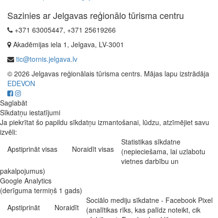
Sazinies ar Jelgavas reģionālo tūrisma centru
+371 63005447, +371 25619266
Akadēmijas iela 1, Jelgava, LV-3001
tic@tornis.jelgava.lv
© 2026 Jelgavas reģionālais tūrisma centrs. Mājas lapu izstrādāja
EDEVON
Saglabāt
Sīkdatņu iestatījumi
Ja piekrītat šo papildu sīkdatņu izmantošanai, lūdzu, atzīmējiet savu
izvēli:
Statistikas sīkdatne
Apstiprināt visas
Noraidīt visas
(nepieciešama, lai uzlabotu
vietnes darbību un
pakalpojumus)
Google Analytics
(derīguma termiņš 1 gads)
Sociālo mediju sīkdatne - Facebook Pixel
Apstiprināt
Noraidīt
(analītikas rīks, kas palīdz noteikt, cik