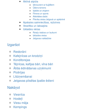
Aktīvā atpūta
Izbraucieni ar kuģīšiem
Ūdens tūrisms
Izjādes ar zirgiem
Fitness un sports
Aktivitātes dabā
Piknika vietas Jelgavā un apkārtnē
Apskates saimniecības, ražotnes
Veselība un labsajūta
Izklaides vietas
Rotaļu istabas un laukumi
Izklaides vietas
Jelgavas naktsdzīve
Izgaršot
Restorāni
Kafejnīcas un krodziņi
Konditorejas
Tējnīcas, kafijas bāri, vīna bāri
Ātrās ēdināšanas uzņēmumi
Picērijas
Līdzņemšanai
Jelgavas pilsētas īpašie ēdieni
Nakšņot
Viesnīca
Hosteļi
Viesu māja
Kempings