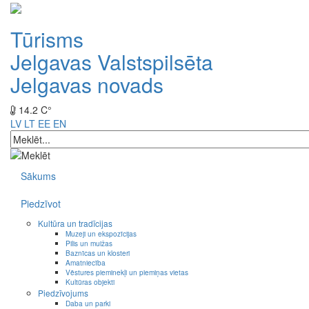
Tūrisms
Jelgavas Valstspilsēta
Jelgavas novads
14.2 C°
LV
LT
EE
EN
Sākums
Piedzīvot
Kultūra un tradīcijas
Muzeji un ekspozīcijas
Pilis un muižas
Baznīcas un klosteri
Amatniecība
Vēstures pieminekļi un piemiņas vietas
Kultūras objekti
Piedzīvojums
Daba un parki