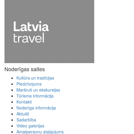
Noderīgas saites
Kultūra un tradīcijas
Piedzīvojums
Maršruti un ekskursijas
Tūrisma informācija
Kontakti
Noderīga informācija
Aktuāli
Sadarbība
Video galerijas
Amatpersonu atalgojums