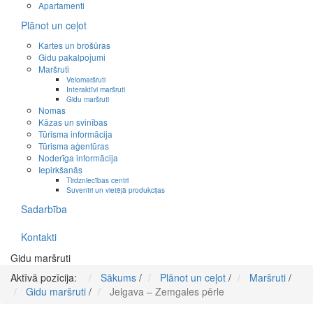
Apartamenti
Plānot un ceļot
Kartes un brošūras
Gidu pakalpojumi
Maršruti
Velomaršruti
Interaktīvi maršruti
Gidu maršruti
Nomas
Kāzas un svinības
Tūrisma informācija
Tūrisma aģentūras
Noderīga informācija
Iepirkšanās
Tirdzniecības centri
Suvenīri un vietējā produkcijas
Sadarbība
Kontakti
Gidu maršruti
Aktīvā pozīcija:
Sākums
/
Plānot un ceļot
/
Maršruti
/
Gidu maršruti
/
Jelgava – Zemgales pērle