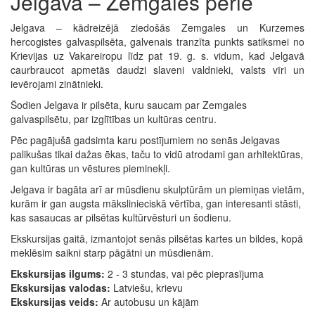
Jelgava – Zemgales pērle
Jelgava – kādreizējā ziedošās Zemgales un Kurzemes
hercogistes galvaspilsēta, galvenais tranzīta punkts satiksmei no
Krievijas uz Vakareiropu līdz pat 19. g. s. vidum, kad Jelgavā
caurbraucot apmetās daudzi slaveni valdnieki, valsts vīri un
ievērojami zinātnieki.
Šodien Jelgava ir pilsēta, kuru saucam par Zemgales
galvaspilsētu, par izglītības un kultūras centru.
Pēc pagājušā gadsimta karu postījumiem no senās Jelgavas
palikušas tikai dažas ēkas, taču to vidū atrodami gan arhitektūras,
gan kultūras un vēstures pieminekļi.
Jelgava ir bagāta arī ar mūsdienu skulptūrām un piemiņas vietām,
kurām ir gan augsta mākslinieciskā vērtība, gan interesanti stāsti,
kas sasaucas ar pilsētas kultūrvēsturi un šodienu.
Ekskursijas gaitā, izmantojot senās pilsētas kartes un bildes, kopā
meklēsim saikni starp pāgātni un mūsdienām.
Ekskursijas ilgums:
2 - 3 stundas, vai pēc pieprasījuma
Ekskursijas valodas:
Latviešu, krievu
Ekskursijas veids:
Ar autobusu un kājām