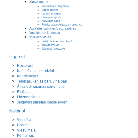
Aktīvā atpūta
Izbraucieni ar kuģīšiem
Ūdens tūrisms
Izjādes ar zirgiem
Fitness un sports
Aktivitātes dabā
Piknika vietas Jelgavā un apkārtnē
Apskates saimniecības, ražotnes
Veselība un labsajūta
Izklaides vietas
Rotaļu istabas un laukumi
Izklaides vietas
Jelgavas naktsdzīve
Izgaršot
Restorāni
Kafejnīcas un krodziņi
Konditorejas
Tējnīcas, kafijas bāri, vīna bāri
Ātrās ēdināšanas uzņēmumi
Picērijas
Līdzņemšanai
Jelgavas pilsētas īpašie ēdieni
Nakšņot
Viesnīca
Hosteļi
Viesu māja
Kempings