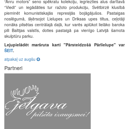
“Anru motors” seno spēkratu kolekciju, iegriezties alus darītavā
“Viedi” un iegādāties tur ražoto produkciju, Svētbirzē klusībā
pieminēt komunistiskajās represijās bojāgājušos. Pastaigas
noslēgumā, šķērsojot Lielupes un Driksas upes tiltus, ceļotāji
nonāks pilsētas centrālajā daļā, kur varēs aplūkot lielāko baroka
pili Baltijas valstīs, doties pastaigā pa vienīgo Latvijā šamota
skulptūru parku.
Lejupielādēt maršruta karti "Pārsteidzošā Pārlielupe" var
ŠEIT
.
atpakaļ uz augšu
Partneri