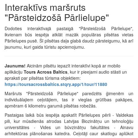
Interaktīvs maršruts
"Pārsteidzošā Pārlielupe"
Dodoties interaktīvajā pastaigā "Pārsteidzošā Pārlielupe",
ikvienam būs iespēja atklāt mazāk populāras pilsētas vietas
Pārlielupes pusē. Šī pilsētas daļa glabā daudz pārsteigumu, kā arī
jaunumu, kuri gaida tūristu apciemojumu.
Jaunums!
Aicinām pilsētu iepazīt interaktīvi kopā ar mobilo
aplikāciju
Tours Across Baltics
, kur ir pieejami audio stāsti un
apraksti par pilsētas tūrisma objektiem:
https://toursacrossbaltics.stqry.app/1/tour/11880
Maršruts "Pārsteidzošā Pārlielupe" paredzēts ģimenēm un
individuālajiem ceļotājiem, tas ir vieglas grūtības pakāpes,
apmēram 6 kilometru garumā pilsētas robežās.
Pastaigas laikā būs iespēja apskatīt Pārlielupes pērli - Valdekas
pili, kur mūsdienās atrodas Latvijas Biozinātņu un tehnoloģiju
universitātes - Vides un būvzinātņu fakultātes - Ainavu
arhitektūras plānošanas katedra. Ceļotāji caur skatlogu aplūkot