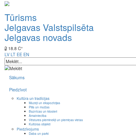
Tūrisms
Jelgavas Valstspilsēta
Jelgavas novads
18.8 C°
LV
LT
EE
EN
Sākums
Piedzīvot
Kultūra un tradīcijas
Muzeji un ekspozīcijas
Pilis un muižas
Baznīcas un klosteri
Amatniecība
Vēstures pieminekļi un piemiņas vietas
Kultūras objekti
Piedzīvojums
Daba un parki