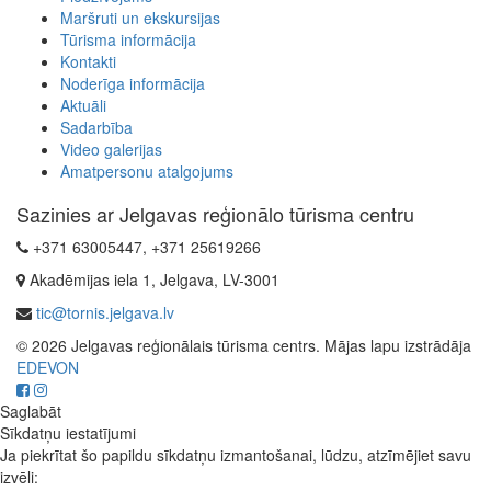
Maršruti un ekskursijas
Tūrisma informācija
Kontakti
Noderīga informācija
Aktuāli
Sadarbība
Video galerijas
Amatpersonu atalgojums
Sazinies ar Jelgavas reģionālo tūrisma centru
+371 63005447, +371 25619266
Akadēmijas iela 1, Jelgava, LV-3001
tic@tornis.jelgava.lv
© 2026 Jelgavas reģionālais tūrisma centrs. Mājas lapu izstrādāja
EDEVON
Saglabāt
Sīkdatņu iestatījumi
Ja piekrītat šo papildu sīkdatņu izmantošanai, lūdzu, atzīmējiet savu
izvēli: