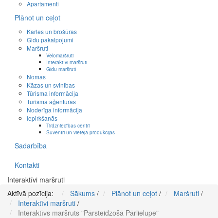
Apartamenti
Plānot un ceļot
Kartes un brošūras
Gidu pakalpojumi
Maršruti
Velomaršruti
Interaktīvi maršruti
Gidu maršruti
Nomas
Kāzas un svinības
Tūrisma informācija
Tūrisma aģentūras
Noderīga informācija
Iepirkšanās
Tirdzniecības centri
Suvenīri un vietējā produkcijas
Sadarbība
Kontakti
Interaktīvi maršruti
Aktīvā pozīcija:
Sākums
/
Plānot un ceļot
/
Maršruti
/
Interaktīvi maršruti
/
Interaktīvs maršruts "Pārsteidzošā Pārlielupe"