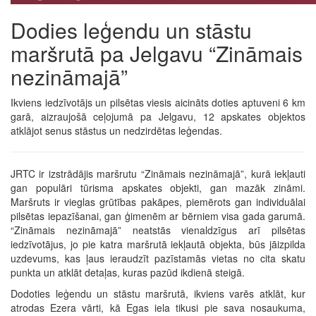
Dodies leģendu un stāstu
maršrutā pa Jelgavu “Zināmais
nezināmajā”
Ikviens iedzīvotājs un pilsētas viesis aicināts doties aptuveni 6 km
garā, aizraujošā ceļojumā pa Jelgavu, 12 apskates objektos
atklājot senus stāstus un nedzirdētas leģendas.
JRTC ir izstrādājis maršrutu “Zināmais nezināmajā”, kurā iekļauti
gan populāri tūrisma apskates objekti, gan mazāk zināmi.
Maršruts ir vieglas grūtības pakāpes, piemērots gan individuālai
pilsētas iepazīšanai, gan ģimenēm ar bērniem visa gada garumā.
“Zināmais nezināmajā” neatstās vienaldzīgus arī pilsētas
iedzīvotājus, jo pie katra maršrutā iekļautā objekta, būs jāizpilda
uzdevums, kas ļaus ieraudzīt pazīstamās vietas no cita skatu
punkta un atklāt detaļas, kuras pazūd ikdienā steigā.
Dodoties leģendu un stāstu maršrutā, ikviens varēs atklāt, kur
atrodas Ezera vārti, kā Egas iela tikusi pie sava nosaukuma,