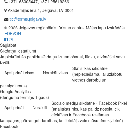
+371 63005447, +371 25619266
Akadēmijas iela 1, Jelgava, LV-3001
tic@tornis.jelgava.lv
© 2026 Jelgavas reģionālais tūrisma centrs. Mājas lapu izstrādāja
EDEVON
Saglabāt
Sīkdatņu iestatījumi
Ja piekrītat šo papildu sīkdatņu izmantošanai, lūdzu, atzīmējiet savu
izvēli:
Statistikas sīkdatne
Apstiprināt visas
Noraidīt visas
(nepieciešama, lai uzlabotu
vietnes darbību un
pakalpojumus)
Google Analytics
(derīguma termiņš 1 gads)
Sociālo mediju sīkdatne - Facebook Pixel
Apstiprināt
Noraidīt
(analītikas rīks, kas palīdz noteikt, cik
efektīvas ir Facebook reklāmas
kampaņas, pārraugot darbības, ko lietotājs veic mūsu tīmekļvietnē)
Facebook