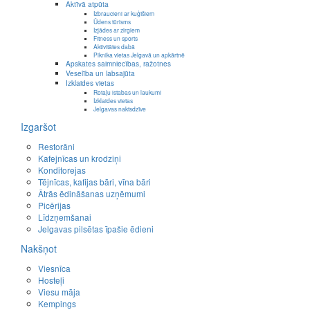
Aktīvā atpūta
Izbraucieni ar kuģīšiem
Ūdens tūrisms
Izjādes ar zirgiem
Fitness un sports
Aktivitātes dabā
Piknika vietas Jelgavā un apkārtnē
Apskates saimniecības, ražotnes
Veselība un labsajūta
Izklaides vietas
Rotaļu istabas un laukumi
Izklaides vietas
Jelgavas naktsdzīve
Izgaršot
Restorāni
Kafejnīcas un krodziņi
Konditorejas
Tējnīcas, kafijas bāri, vīna bāri
Ātrās ēdināšanas uzņēmumi
Picērijas
Līdzņemšanai
Jelgavas pilsētas īpašie ēdieni
Nakšņot
Viesnīca
Hosteļi
Viesu māja
Kempings