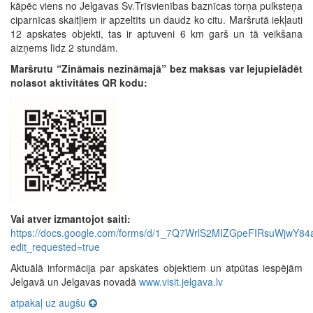
kāpēc viens no Jelgavas Sv.Trīsvienības baznīcas torņa pulksteņa
ciparnīcas skaitļiem ir apzeltīts un daudz ko citu. Maršrutā iekļauti
12 apskates objekti, tas ir aptuveni 6 km garš un tā veikšana
aizņems līdz 2 stundām.
Maršrutu “Zināmais nezināmajā” bez maksas var lejupielādēt
nolasot aktivitātes QR kodu:
Vai atver izmantojot saiti:
https://docs.google.com/forms/d/1_7Q7WrlS2MIZGpeFIRsuWjwY
edit_requested=true
Aktuālā informācija par apskates objektiem un atpūtas iespējām
Jelgavā un Jelgavas novadā
www.visit.jelgava.lv
atpakaļ uz augšu