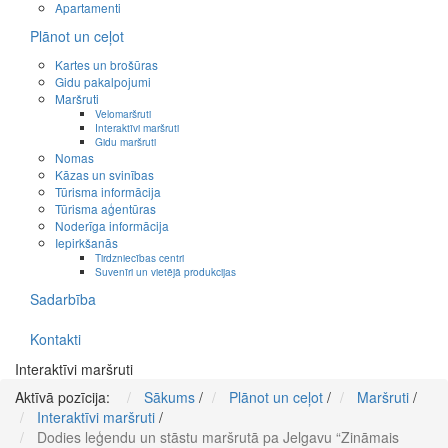
Apartamenti
Plānot un ceļot
Kartes un brošūras
Gidu pakalpojumi
Maršruti
Velomaršruti
Interaktīvi maršruti
Gidu maršruti
Nomas
Kāzas un svinības
Tūrisma informācija
Tūrisma aģentūras
Noderīga informācija
Iepirkšanās
Tirdzniecības centri
Suvenīri un vietējā produkcijas
Sadarbība
Kontakti
Interaktīvi maršruti
Aktīvā pozīcija:
Sākums
/
Plānot un ceļot
/
Maršruti
/
Interaktīvi maršruti
/
Dodies leģendu un stāstu maršrutā pa Jelgavu “Zināmais