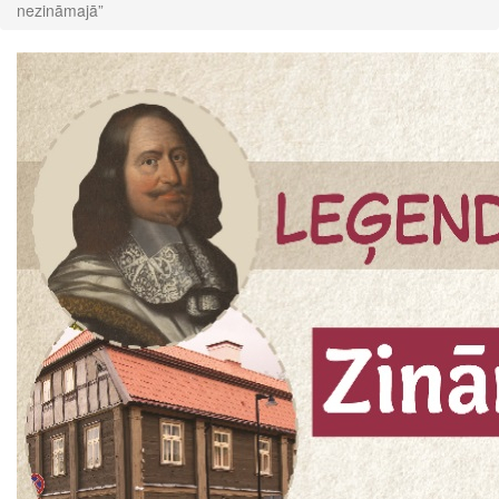
nezināmajā”