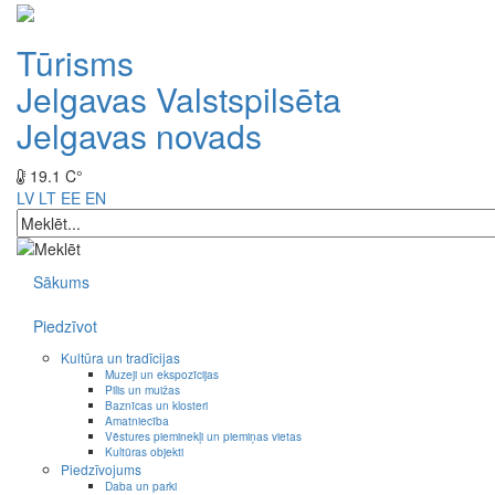
Tūrisms
Jelgavas Valstspilsēta
Jelgavas novads
19.1 C°
LV
LT
EE
EN
Sākums
Piedzīvot
Kultūra un tradīcijas
Muzeji un ekspozīcijas
Pilis un muižas
Baznīcas un klosteri
Amatniecība
Vēstures pieminekļi un piemiņas vietas
Kultūras objekti
Piedzīvojums
Daba un parki