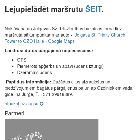
Lejupielādēt maršrutu
ŠEIT
.
Nokļūšana no Jelgavas Sv. Trīsvienības baznīcas torņa līdz
maršruta sākumpunktam ar auto -
Jelgava St. Trinity Church
Tower to OZO Halle - Google Maps
Lai droši dotos pārgājienā nepieciešams:
GPS
Piemērots apģērbs un apavi (ūdens izturīgi)
Dzeramais ūdens
Papildus informācija:
Dažādus citus aizraujošus un
piedzīvojumiem bagātus pārgājienus pa un ap Ozolniekiem vada
gide Ina Jurģe, T. +371 29916889.
atpakaļ uz augšu
Partneri