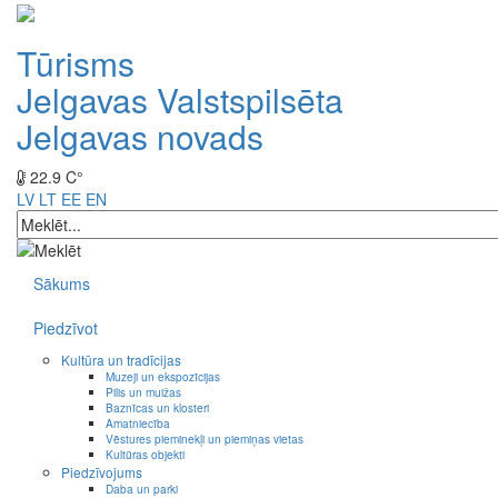
Tūrisms
Jelgavas Valstspilsēta
Jelgavas novads
22.9 C°
LV
LT
EE
EN
Sākums
Piedzīvot
Kultūra un tradīcijas
Muzeji un ekspozīcijas
Pilis un muižas
Baznīcas un klosteri
Amatniecība
Vēstures pieminekļi un piemiņas vietas
Kultūras objekti
Piedzīvojums
Daba un parki