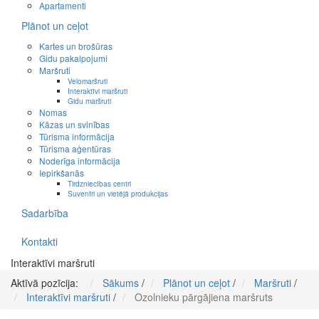
Apartamenti
Plānot un ceļot
Kartes un brošūras
Gidu pakalpojumi
Maršruti
Velomaršruti
Interaktīvi maršruti
Gidu maršruti
Nomas
Kāzas un svinības
Tūrisma informācija
Tūrisma aģentūras
Noderīga informācija
Iepirkšanās
Tirdzniecības centri
Suvenīri un vietējā produkcijas
Sadarbība
Kontakti
Interaktīvi maršruti
Aktīvā pozīcija:
Sākums
/
Plānot un ceļot
/
Maršruti
/
Interaktīvi maršruti
/
Ozolnieku pārgājiena maršruts