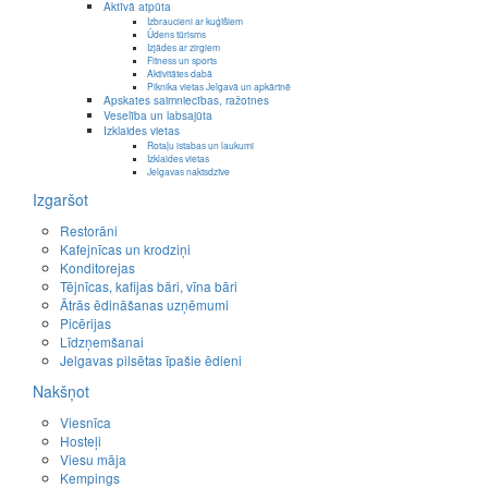
Aktīvā atpūta
Izbraucieni ar kuģīšiem
Ūdens tūrisms
Izjādes ar zirgiem
Fitness un sports
Aktivitātes dabā
Piknika vietas Jelgavā un apkārtnē
Apskates saimniecības, ražotnes
Veselība un labsajūta
Izklaides vietas
Rotaļu istabas un laukumi
Izklaides vietas
Jelgavas naktsdzīve
Izgaršot
Restorāni
Kafejnīcas un krodziņi
Konditorejas
Tējnīcas, kafijas bāri, vīna bāri
Ātrās ēdināšanas uzņēmumi
Picērijas
Līdzņemšanai
Jelgavas pilsētas īpašie ēdieni
Nakšņot
Viesnīca
Hosteļi
Viesu māja
Kempings