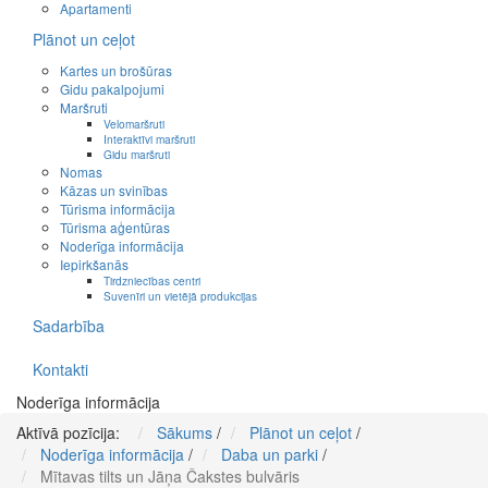
Apartamenti
Plānot un ceļot
Kartes un brošūras
Gidu pakalpojumi
Maršruti
Velomaršruti
Interaktīvi maršruti
Gidu maršruti
Nomas
Kāzas un svinības
Tūrisma informācija
Tūrisma aģentūras
Noderīga informācija
Iepirkšanās
Tirdzniecības centri
Suvenīri un vietējā produkcijas
Sadarbība
Kontakti
Noderīga informācija
Aktīvā pozīcija:
Sākums
/
Plānot un ceļot
/
Noderīga informācija
/
Daba un parki
/
Mītavas tilts un Jāņa Čakstes bulvāris