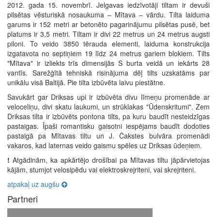
2012. gada 15. novembrī. Jelgavas iedzīvotāji tiltam ir devuši
pilsētas vēsturiskā nosaukuma – Mītava – vārdu. Tilta laiduma
garums ir 152 metri ar betonēto pagarinājumu pilsētas pusē, bet
platums ir 3,5 metri. Tiltam ir divi 22 metrus un 24 metrus augsti
piloni. To veido 3850 tērauda elementi, laiduma konstrukcija
izgatavota no septiņiem 19 līdz 24 metrus gariem blokiem. Tilts
"Mītava" ir izliekts trīs dimensijās S burta veidā un iekārts 28
vantīs. Sarežģītā tehniskā risinājuma dēļ tilts uzskatāms par
unikālu visā Baltijā. Pie tilta izbūvēta laivu piestātne.
Savukārt gar Driksas upi ir izbūvēta divu līmeņu promenāde ar
veloceliņu, divi skatu laukumi, un strūklakas "Ūdenskritumi". Zem
Driksas tilta ir izbūvēts pontona tilts, pa kuru baudīt nesteidzīgas
pastaigas. Īpaši romantisku gaisotni iespējams baudīt dodoties
pastaigā pa Mītavas tiltu un J. Čakstes bulvāra promenādi
vakaros, kad laternas veido gaismu spēles uz Driksas ūdeņiem.
!
Atgādinām, ka apkārtējo drošībai pa Mītavas tiltu jāpārvietojas
kājām, stumjot velosipēdu vai elektroskrejriteni, vai skrejriteni.
atpakaļ uz augšu
Partneri