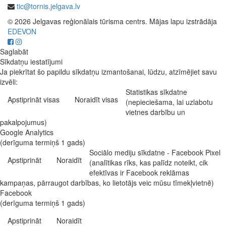
tic@tornis.jelgava.lv
© 2026 Jelgavas reģionālais tūrisma centrs. Mājas lapu izstrādāja
EDEVON
Saglabāt
Sīkdatņu iestatījumi
Ja piekrītat šo papildu sīkdatņu izmantošanai, lūdzu, atzīmējiet savu
izvēli:
Statistikas sīkdatne
Apstiprināt visas
Noraidīt visas
(nepieciešama, lai uzlabotu
vietnes darbību un
pakalpojumus)
Google Analytics
(derīguma termiņš 1 gads)
Sociālo mediju sīkdatne - Facebook Pixel
Apstiprināt
Noraidīt
(analītikas rīks, kas palīdz noteikt, cik
efektīvas ir Facebook reklāmas
kampaņas, pārraugot darbības, ko lietotājs veic mūsu tīmekļvietnē)
Facebook
(derīguma termiņš 1 gads)
Apstiprināt
Noraidīt