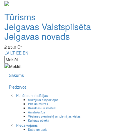
Tūrisms
Jelgavas Valstspilsēta
Jelgavas novads
25.0 C°
LV
LT
EE
EN
Sākums
Piedzīvot
Kultūra un tradīcijas
Muzeji un ekspozīcijas
Pilis un muižas
Baznīcas un klosteri
Amatniecība
Vēstures pieminekļi un piemiņas vietas
Kultūras objekti
Piedzīvojums
Daba un parki