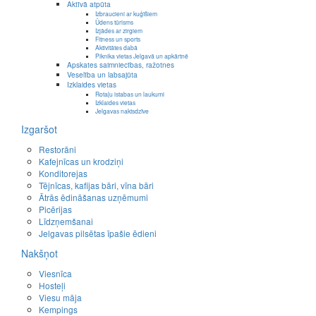
Aktīvā atpūta
Izbraucieni ar kuģīšiem
Ūdens tūrisms
Izjādes ar zirgiem
Fitness un sports
Aktivitātes dabā
Piknika vietas Jelgavā un apkārtnē
Apskates saimniecības, ražotnes
Veselība un labsajūta
Izklaides vietas
Rotaļu istabas un laukumi
Izklaides vietas
Jelgavas naktsdzīve
Izgaršot
Restorāni
Kafejnīcas un krodziņi
Konditorejas
Tējnīcas, kafijas bāri, vīna bāri
Ātrās ēdināšanas uzņēmumi
Picērijas
Līdzņemšanai
Jelgavas pilsētas īpašie ēdieni
Nakšņot
Viesnīca
Hosteļi
Viesu māja
Kempings