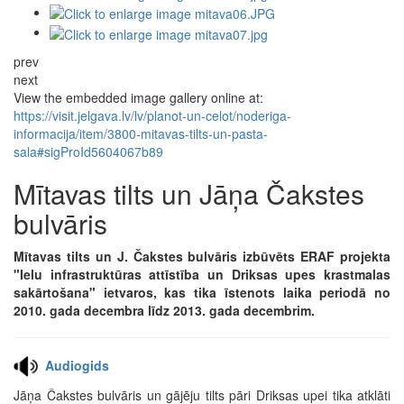
prev
next
View the embedded image gallery online at:
https://visit.jelgava.lv/lv/planot-un-celot/noderiga-
informacija/item/3800-mitavas-tilts-un-pasta-
sala#sigProId5604067b89
Mītavas tilts un Jāņa Čakstes
bulvāris
Mītavas tilts un J. Čakstes bulvāris izbūvēts ERAF projekta
"Ielu infrastruktūras attīstība un Driksas upes krastmalas
sakārtošana" ietvaros, kas tika īstenots laika periodā no
2010. gada decembra līdz 2013. gada decembrim.
Audiogids
Jāņa Čakstes bulvāris un gājēju tilts pāri Driksas upei tika atklāti