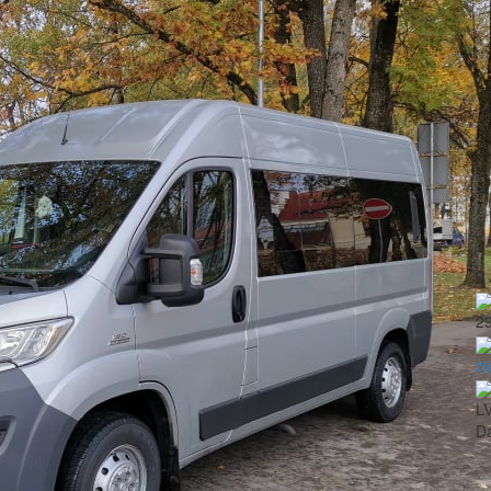
2
zi
L
Da