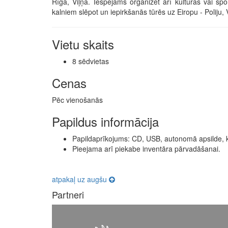
Rīga, Viļņa. Iespējams organizēt arī kultūras vai s
kalniem slēpot un iepirkšanās tūrēs uz Eiropu - Poliju,
Vietu skaits
8 sēdvietas
Cenas
Pēc vienošanās
Papildus informācija
Papildaprīkojums: CD, USB, autonomā apsilde, k
Pieejama arī piekabe inventāra pārvadāšanai.
atpakaļ uz augšu
Partneri