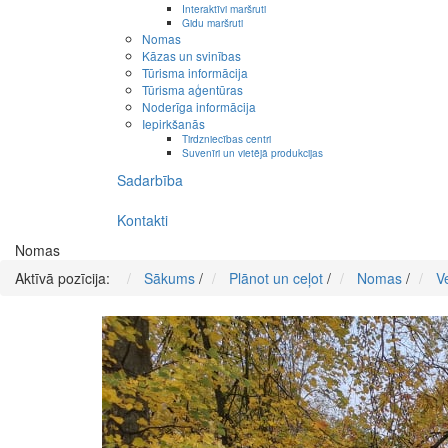
Interaktīvi maršruti
Gidu maršruti
Nomas
Kāzas un svinības
Tūrisma informācija
Tūrisma aģentūras
Noderīga informācija
Iepirkšanās
Tirdzniecības centri
Suvenīri un vietējā produkcijas
Sadarbība
Kontakti
Nomas
Aktīvā pozīcija:
Sākums
/
Plānot un ceļot
/
Nomas
/
V