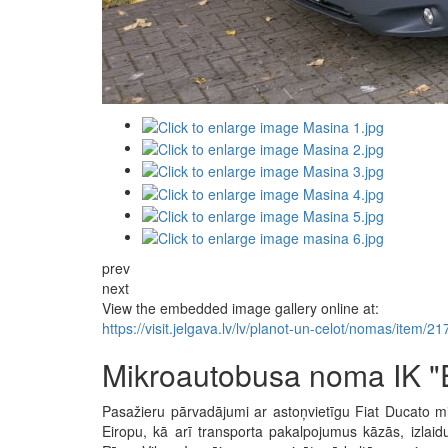
prev
next
View the embedded image gallery online at:
https://visit.jelgava.lv/lv/planot-un-celot/nomas/item/
Mikroautobusa noma IK "Ez
Pasažieru pārvadājumi ar astoņvietīgu Fiat Ducato min
Eiropu, kā arī transporta pakalpojumus kāzās, izlaid