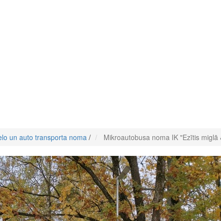
elo un auto transporta noma
/
Mikroautobusa noma IK "Ezītis miglā 