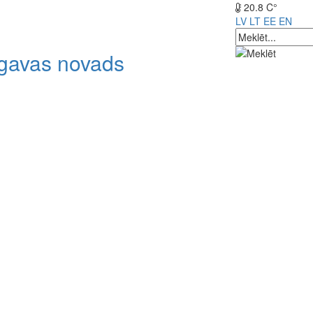
20.8 C°
LV
LT
EE
EN
lgavas novads