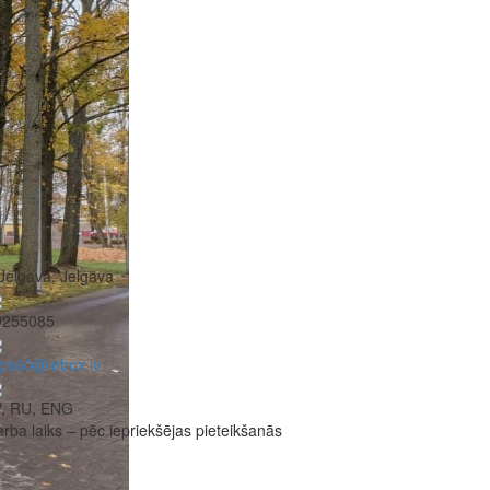
Jelgava, Jelgava
9255085
gis60@inbox.lv
V, RU, ENG
rba laiks – pēc iepriekšējas pieteikšanās