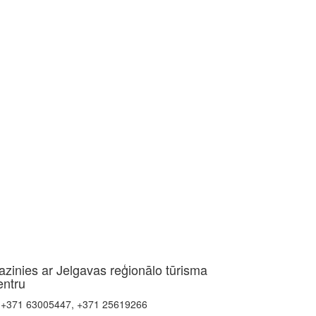
azinies ar Jelgavas reģionālo tūrisma
entru
+371 63005447, +371 25619266