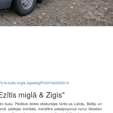
2179-ik-ezitis-migla-zigis#sigProId10d4d32015
ītis miglā & Zigis"
i busu. Piedāvā doties ekskursijas tūrēs pa Latviju, Baltiju un
umā, jubilejas svinībās, transfēra pakalpojumus no/uz lidostām