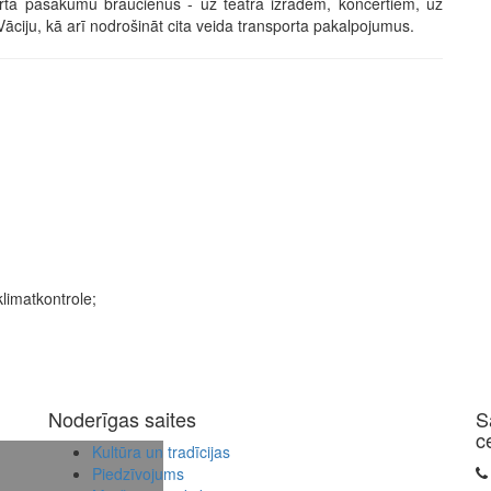
porta pasākumu braucienus - uz teātra izrādēm, koncertiem, uz
 Vāciju, kā arī nodrošināt cita veida transporta pakalpojumus.
limatkontrole;
Noderīgas saites
S
c
Kultūra un tradīcijas
Piedzīvojums