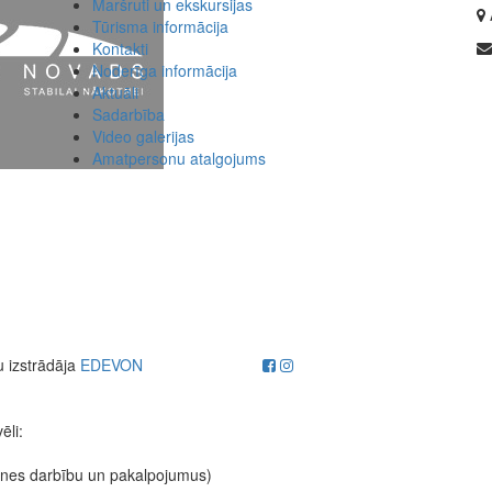
Maršruti un ekskursijas
Tūrisma informācija
Kontakti
Noderīga informācija
Aktuāli
Sadarbība
Video galerijas
Amatpersonu atalgojums
u izstrādāja
EDEVON
ēli:
etnes darbību un pakalpojumus)