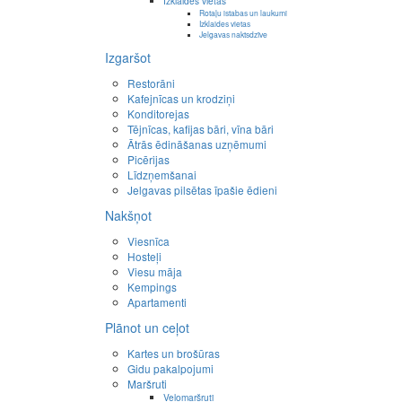
Izklaides vietas
Rotaļu istabas un laukumi
Izklaides vietas
Jelgavas naktsdzīve
Izgaršot
Restorāni
Kafejnīcas un krodziņi
Konditorejas
Tējnīcas, kafijas bāri, vīna bāri
Ātrās ēdināšanas uzņēmumi
Picērijas
Līdzņemšanai
Jelgavas pilsētas īpašie ēdieni
Nakšņot
Viesnīca
Hosteļi
Viesu māja
Kempings
Apartamenti
Plānot un ceļot
Kartes un brošūras
Gidu pakalpojumi
Maršruti
Velomaršruti