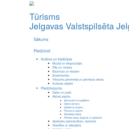
Tūrisms
Jelgavas Valstspilsēta
Je
Sākums
Piedzīvot
Kultūra un tradīcijas
Muzeji un ekspozīcijas
Pilis un muižas
Baznīcas un klosteri
Amatniecība
Vēstures pieminekļi un piemiņas vietas
Kultūras objekti
Piedzīvojums
Daba un parki
Aktīvā atpūta
Izbraucieni ar kuģīšiem
Ūdens tūrisms
Izjādes ar zirgiem
Fitness un sports
Aktivitātes dabā
Piknika vietas Jelgavā un apkārtnē
Apskates saimniecības, ražotnes
Veselība un labsajūta